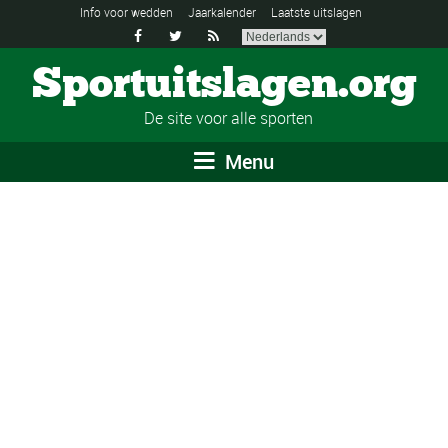
Info voor wedden
Jaarkalender
Laatste uitslagen



Sportuitslagen.org
De site voor alle sporten
Menu