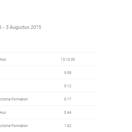
5 - 3 Augustus 2015
 Hus
13:10:35
0:09
0:12
clisme Formation
0:17
 Hus
0:44
clisme Formation
1:02