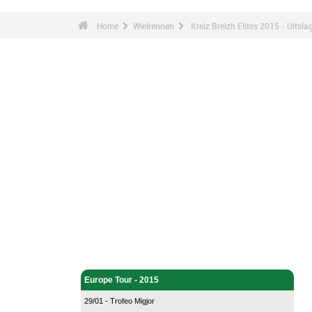
Home
Wielrennen
Kreiz Breizh Elites 2015 - Uitsla
Wielrennen - Home
Europe Tour - 2015
29/01 - Trofeo Migjor