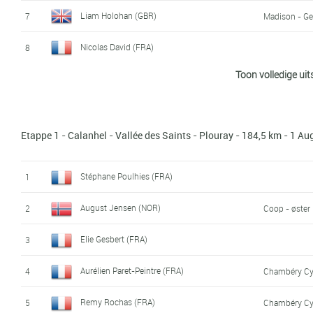
Liam Holohan (GBR)
7
Madison - Ge
Nicolas David (FRA)
8
Toon volledige uit
Etienne Fabre (FRA)
9
Chambéry Cy
Cédric Delaplace (FRA)
10
Etappe 1 - Calanhel - Vallée des Saints - Plouray - 184,5 km - 1 A
Paul Ourselin (FRA)
11
Vendée U
Paul-Mickaël Menthéour (FRA)
12
Stéphane Poulhies (FRA)
1
Joey Van Rhee (NED)
13
Cycling Team
August Jensen (NOR)
2
Coop - øster
Fabien Schmidt (FRA)
14
Elie Gesbert (FRA)
3
Hamish Schreurs (NZL)
15
Sojasun Espo
Aurélien Paret-Peintre (FRA)
4
Chambéry Cy
Camille Thominet (FRA)
16
Remy Rochas (FRA)
5
Chambéry Cy