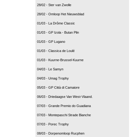
28/02 - Ster van Zwolle
28/02 - Omloop Het Nieuwsblad
01/03 - La Drôme Classic
01/03 - GP Izola - Butan Plin
01/03 - GP Lugano
01/03 - Classica de Loulé
01/03 - Kuurne-Brussel-Kuurne
04/03 - Le Samyn
04/03 - Umag Trophy
05/03 - GP Città di Camaiore
06/03 - Driedaagse Van West-Vlaand.
07/03 - Grande Premio do Guadiana
07/03 - Montepaschi Strade Bianche
07/03 - Porec Trophy
08/03 - Dorpenomloop Rucphen