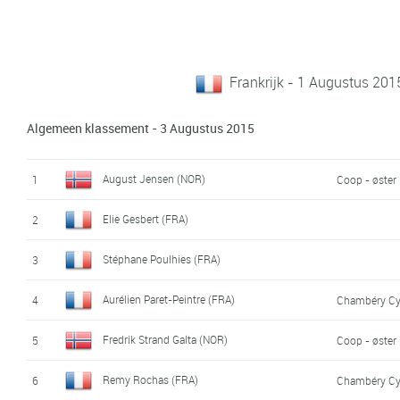
Frankrijk - 1 Augustus 201
Algemeen klassement - 3 Augustus 2015
August Jensen (NOR)
1
Coop - øster
Elie Gesbert (FRA)
2
Stéphane Poulhies (FRA)
3
Aurélien Paret-Peintre (FRA)
4
Chambéry Cy
Fredrik Strand Galta (NOR)
5
Coop - øster
Remy Rochas (FRA)
6
Chambéry Cy