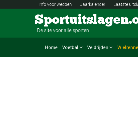
Info voor wedden
Jaarkalender
Laatste uits
Sportuitslagen.
De site voor alle sporten
Home
Voetbal
Veldrijden
Wielrenn