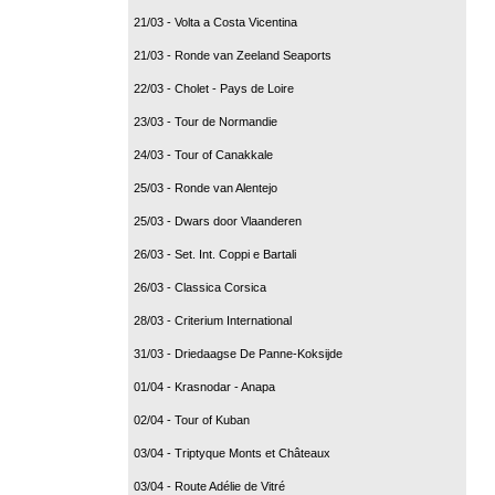
21/03 - Volta a Costa Vicentina
21/03 - Ronde van Zeeland Seaports
22/03 - Cholet - Pays de Loire
23/03 - Tour de Normandie
24/03 - Tour of Canakkale
25/03 - Ronde van Alentejo
25/03 - Dwars door Vlaanderen
26/03 - Set. Int. Coppi e Bartali
26/03 - Classica Corsica
28/03 - Criterium International
31/03 - Driedaagse De Panne-Koksijde
01/04 - Krasnodar - Anapa
02/04 - Tour of Kuban
03/04 - Triptyque Monts et Châteaux
03/04 - Route Adélie de Vitré