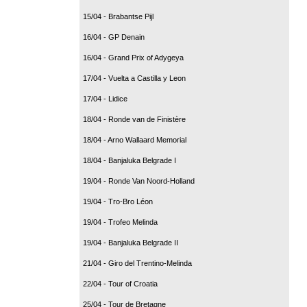
15/04 - Brabantse Pijl
16/04 - GP Denain
16/04 - Grand Prix of Adygeya
17/04 - Vuelta a Castilla y Leon
17/04 - Lidice
18/04 - Ronde van de Finistère
18/04 - Arno Wallaard Memorial
18/04 - Banjaluka Belgrade I
19/04 - Ronde Van Noord-Holland
19/04 - Tro-Bro Léon
19/04 - Trofeo Melinda
19/04 - Banjaluka Belgrade II
21/04 - Giro del Trentino-Melinda
22/04 - Tour of Croatia
25/04 - Tour de Bretagne