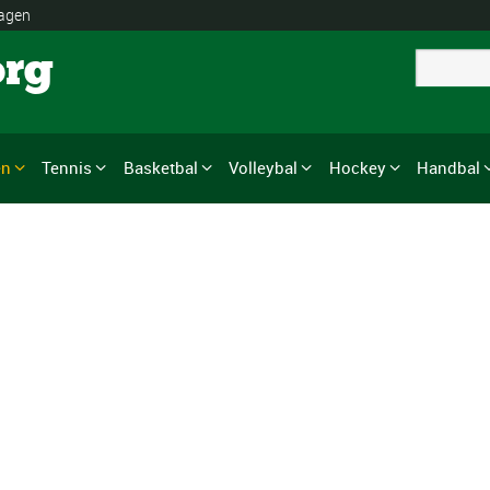
lagen
org
en
Tennis
Basketbal
Volleybal
Hockey
Handbal