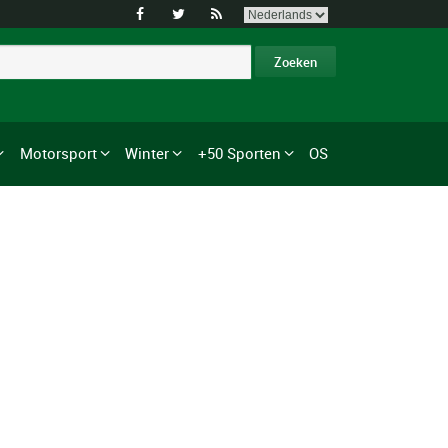



Motorsport
Winter
+50 Sporten
OS