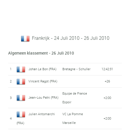
Frankrijk - 24 Juli 2010 - 26 Juli 2010
Algemeen klassement - 26 Juli 2010
1
Johan Le Bon (FRA)
Bretagne - Schuller
12:42:31
2
Vincent Ragot (FRA)
+26
Equipe de France
Jean-Lou Païni (FRA)
3
+2:00
Espoir
Julien Antomarchi
VC La Pomme
4
+2:00
Marseille
(FRA)