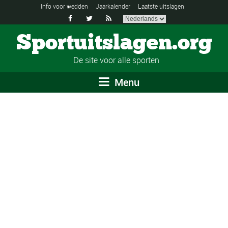
Info voor wedden
Jaarkalender
Laatste uitslagen



Sportuitslagen.org
De site voor alle sporten
Menu