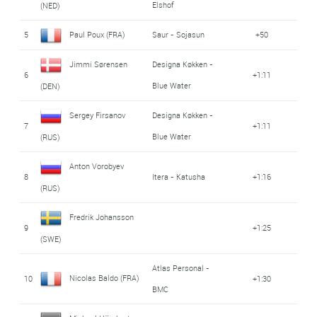
Elshof
(NED)
5
Paul Poux (FRA)
Saur - Sojasun
+50
Jimmi Sørensen
Designa Køkken -
6
+1:11
Blue Water
(DEN)
Sergey Firsanov
Designa Køkken -
7
+1:11
Blue Water
(RUS)
Anton Vorobyev
8
Itera - Katusha
+1:16
(RUS)
Fredrik Johansson
9
+1:25
(SWE)
Atlas Personal -
Nicolas Baldo (FRA)
10
+1:30
BMC