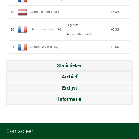
19
Janis Rezins (LAT)
+3:04
Big Mat -
Niels Brouzes (FRA)
20
+3:33
Aubervilliers 93
21
Julien Sevin (FRA)
+3:55
Statistieken
Archief
Erelijst
Informatie
Contacteer