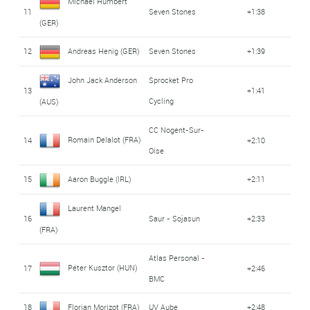
Michael Hümbert
11
Seven Stones
+1:38
(GER)
12
Andreas Henig (GER)
Seven Stones
+1:39
John Jack Anderson
Sprocket Pro
13
+1:41
Cycling
(AUS)
CC Nogent-Sur-
Romain Delalot (FRA)
14
+2:10
Oise
15
Aaron Buggle (IRL)
+2:11
Laurent Mangel
16
Saur - Sojasun
+2:33
(FRA)
Atlas Personal -
Péter Kusztor (HUN)
17
+2:46
BMC
18
Florian Morizot (FRA)
UV Aube
+2:48