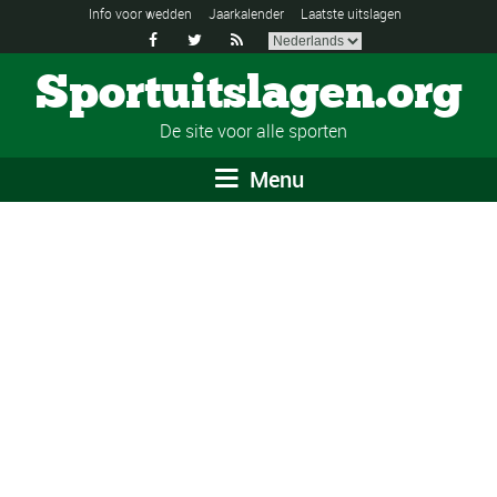
Info voor wedden
Jaarkalender
Laatste uitslagen



Sportuitslagen.org
De site voor alle sporten
Menu