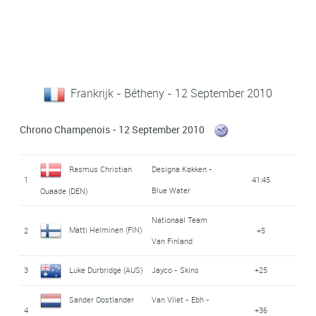
Frankrijk - Bétheny - 12 September 2010
Chrono Champenois - 12 September 2010
Rasmus Christian
Designa Køkken -
1
41:45
Blue Water
Quaade (DEN)
Nationaal Team
Matti Helminen (FIN)
2
+5
Van Finland
3
Luke Durbridge (AUS)
Jayco - Skins
+25
Sander Oostlander
Van Vliet - Ebh -
4
+36