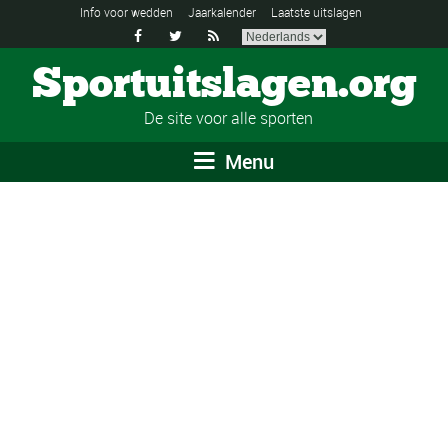
Info voor wedden
Jaarkalender
Laatste uitslagen



Sportuitslagen.org
De site voor alle sporten
Menu