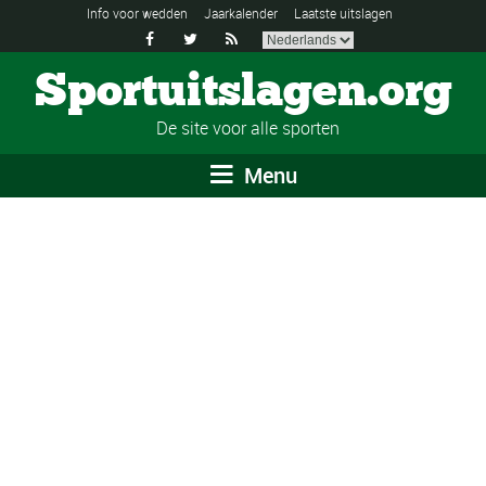
Info voor wedden
Jaarkalender
Laatste uitslagen



Sportuitslagen.org
De site voor alle sporten
Menu