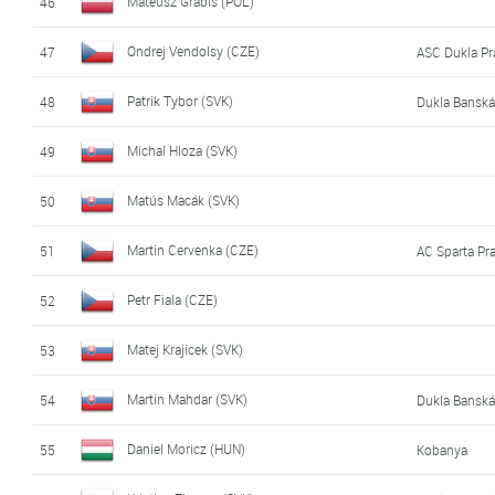
Mateusz Grabis (POL)
46
Ondrej Vendolsy (CZE)
47
ASC Dukla Pr
Patrik Tybor (SVK)
48
Dukla Banská
Michal Hloza (SVK)
49
Matús Macák (SVK)
50
Martin Cervenka (CZE)
51
AC Sparta Pr
Petr Fiala (CZE)
52
Matej Krajicek (SVK)
53
Martin Mahdar (SVK)
54
Dukla Banská
Daniel Moricz (HUN)
55
Kobanya