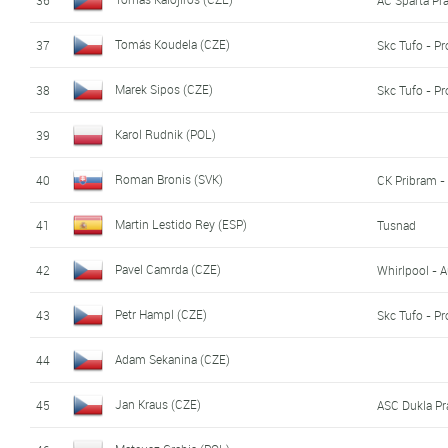
Tomás Koudela (CZE)
37
Skc Tufo - Pr
Marek Sipos (CZE)
38
Skc Tufo - Pr
Karol Rudnik (POL)
39
Roman Bronis (SVK)
40
CK Pribram -
Martin Lestido Rey (ESP)
41
Tusnad
Pavel Camrda (CZE)
42
Whirlpool - 
Petr Hampl (CZE)
43
Skc Tufo - Pr
Adam Sekanina (CZE)
44
Jan Kraus (CZE)
45
ASC Dukla Pr