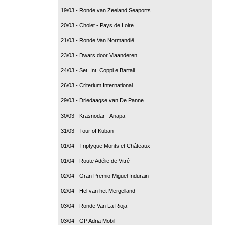
19/03 - Ronde van Zeeland Seaports
20/03 - Cholet - Pays de Loire
21/03 - Ronde Van Normandië
23/03 - Dwars door Vlaanderen
24/03 - Set. Int. Coppi e Bartali
26/03 - Criterium International
29/03 - Driedaagse van De Panne
30/03 - Krasnodar - Anapa
31/03 - Tour of Kuban
01/04 - Triptyque Monts et Châteaux
01/04 - Route Adélie de Vitré
02/04 - Gran Premio Miguel Indurain
02/04 - Hel van het Mergelland
03/04 - Ronde Van La Rioja
03/04 - GP Adria Mobil