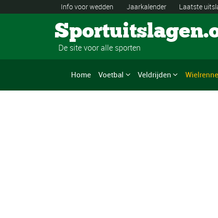
Info voor wedden
Jaarkalender
Laatste uits
Sportuitslagen.
De site voor alle sporten
Home
Voetbal
Veldrijden
Wielrenn