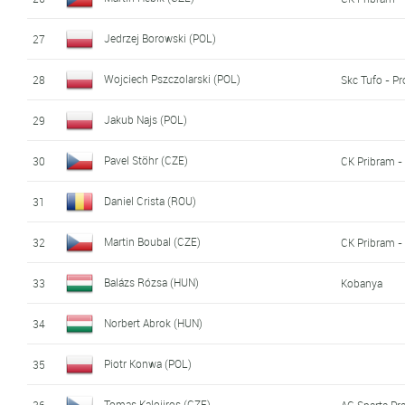
Jedrzej Borowski (POL)
27
Wojciech Pszczolarski (POL)
28
Skc Tufo - Pr
Jakub Najs (POL)
29
Pavel Stöhr (CZE)
30
CK Pribram -
Daniel Crista (ROU)
31
Martin Boubal (CZE)
32
CK Pribram -
Balázs Rózsa (HUN)
33
Kobanya
Norbert Abrok (HUN)
34
Piotr Konwa (POL)
35
Tomas Kalojiros (CZE)
36
AC Sparta Pr