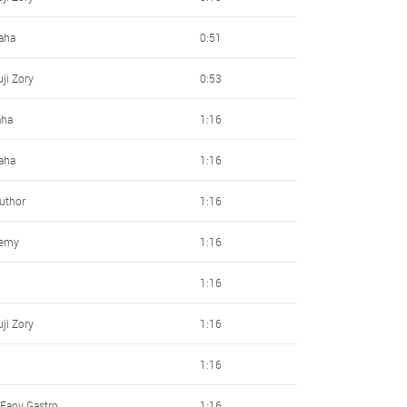
aha
0:51
ji Zory
0:53
aha
1:16
aha
1:16
Author
1:16
demy
1:16
1:16
ji Zory
1:16
1:16
 Fany Gastro
1:16