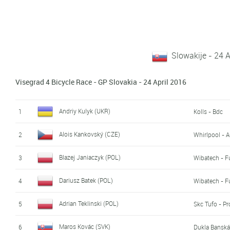
Slowakije - 24 A
Visegrad 4 Bicycle Race - GP Slovakia - 24 April 2016
Andriy Kulyk (UKR)
1
Kolls - Bdc
Alois Kankovský (CZE)
2
Whirlpool - 
Blazej Janiaczyk (POL)
3
Wibatech - Fu
Dariusz Batek (POL)
4
Wibatech - Fu
Adrian Teklinski (POL)
5
Skc Tufo - Pr
Maros Kovác (SVK)
6
Dukla Banská