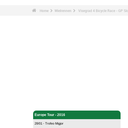
Home
Wielrennen
Visegrad 4 Bicycle Race - GP Sl
Wielrennen - Home
Europe Tour - 2016
28/01 - Trofeo Migjor