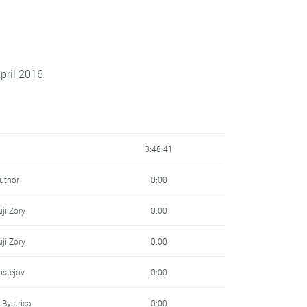
pril 2016
3:48:41
Author
0:00
ji Zory
0:00
ji Zory
0:00
ostejov
0:00
 Bystrica
0:00