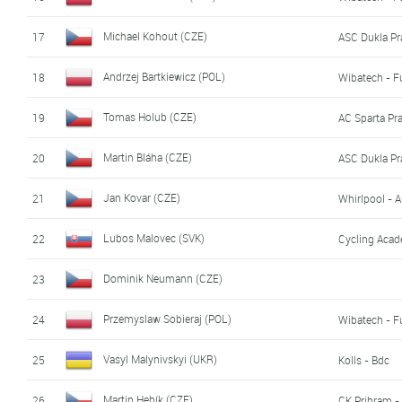
Michael Kohout (CZE)
17
ASC Dukla Pr
Andrzej Bartkiewicz (POL)
18
Wibatech - Fu
Tomas Holub (CZE)
19
AC Sparta Pr
Martin Bláha (CZE)
20
ASC Dukla Pr
Jan Kovar (CZE)
21
Whirlpool - 
Lubos Malovec (SVK)
22
Cycling Aca
Dominik Neumann (CZE)
23
Przemyslaw Sobieraj (POL)
24
Wibatech - Fu
Vasyl Malynivskyi (UKR)
25
Kolls - Bdc
Martin Hebík (CZE)
26
CK Pribram -