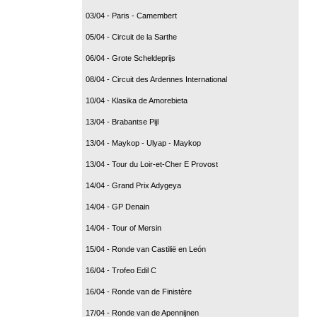
03/04 - Paris - Camembert
05/04 - Circuit de la Sarthe
06/04 - Grote Scheldeprijs
08/04 - Circuit des Ardennes International
10/04 - Klasika de Amorebieta
13/04 - Brabantse Pijl
13/04 - Maykop - Ulyap - Maykop
13/04 - Tour du Loir-et-Cher E Provost
14/04 - Grand Prix Adygeya
14/04 - GP Denain
14/04 - Tour of Mersin
15/04 - Ronde van Castilië en León
16/04 - Trofeo Edil C
16/04 - Ronde van de Finistère
17/04 - Ronde van de Apennijnen