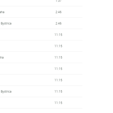
1:37
aha
2:46
 Bystrica
2:46
11:15
11:15
aha
11:15
11:15
11:15
 Bystrica
11:15
11:15