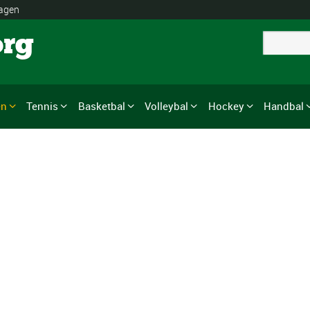
lagen
org
en
Tennis
Basketbal
Volleybal
Hockey
Handbal