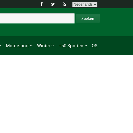



Motorsport
Winter
+50 Sporten
OS