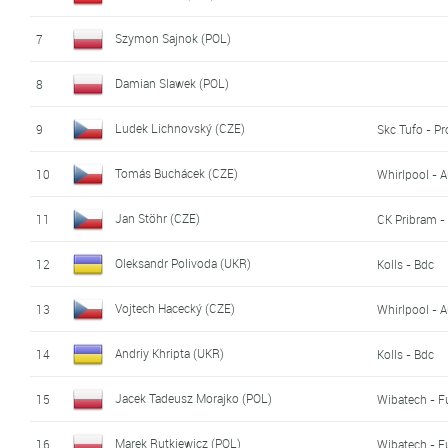
Szymon Sajnok (POL)
7
Damian Slawek (POL)
8
Ludek Lichnovský (CZE)
9
Skc Tufo - Pr
Tomás Buchácek (CZE)
10
Whirlpool - 
Jan Stöhr (CZE)
11
CK Pribram -
Oleksandr Polivoda (UKR)
12
Kolls - Bdc
Vojtech Hacecký (CZE)
13
Whirlpool - 
Andriy Khripta (UKR)
14
Kolls - Bdc
Jacek Tadeusz Morajko (POL)
15
Wibatech - Fu
Marek Rutkiewicz (POL)
16
Wibatech - Fu