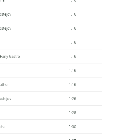
ostejov
1:16
ostejov
1:16
1:16
 Fany Gastro
1:16
1:16
Author
1:16
ostejov
1:26
1:28
aha
1:30