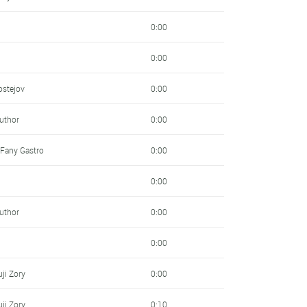
0:00
0:00
ostejov
0:00
Author
0:00
 Fany Gastro
0:00
0:00
Author
0:00
0:00
ji Zory
0:00
ji Zory
0:10