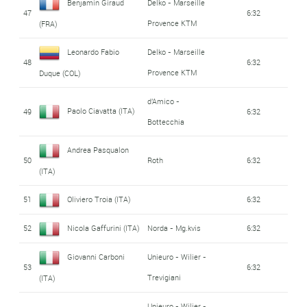
Benjamin Giraud
Delko - Marseille
47
6:32
Provence KTM
(FRA)
Leonardo Fabio
Delko - Marseille
48
6:32
Provence KTM
Duque (COL)
d'Amico -
Paolo Ciavatta (ITA)
49
6:32
Bottecchia
Andrea Pasqualon
50
Roth
6:32
(ITA)
51
Oliviero Troia (ITA)
6:32
52
Nicola Gaffurini (ITA)
Norda - Mg.kvis
6:32
Giovanni Carboni
Unieuro - Wilier -
53
6:32
Trevigiani
(ITA)
Unieuro - Wilier -