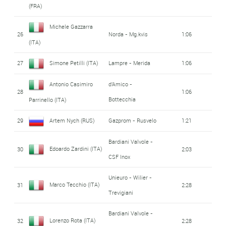
(FRA)
Michele Gazzarra
26
Norda - Mg.kvis
1:06
(ITA)
27
Simone Petilli (ITA)
Lampre - Merida
1:06
Antonio Casimiro
d'Amico -
28
1:06
Bottecchia
Parrinello (ITA)
29
Artem Nych (RUS)
Gazprom - Rusvelo
1:21
Bardiani Valvole -
Edoardo Zardini (ITA)
30
2:03
CSF Inox
Unieuro - Wilier -
Marco Tecchio (ITA)
31
2:28
Trevigiani
Bardiani Valvole -
Lorenzo Rota (ITA)
32
2:28