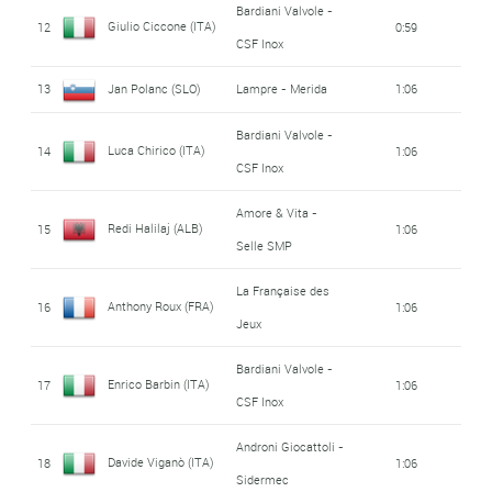
Bardiani Valvole -
Giulio Ciccone (ITA)
12
0:59
CSF Inox
13
Jan Polanc (SLO)
Lampre - Merida
1:06
Bardiani Valvole -
Luca Chirico (ITA)
14
1:06
CSF Inox
Amore & Vita -
Redi Halilaj (ALB)
15
1:06
Selle SMP
La Française des
Anthony Roux (FRA)
16
1:06
Jeux
Bardiani Valvole -
Enrico Barbin (ITA)
17
1:06
CSF Inox
Androni Giocattoli -
Davide Viganò (ITA)
18
1:06
Sidermec