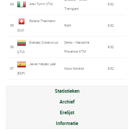
Alex Turrin (ITA)
54
6:32
Trevigiani
Roland Thalmann
55
Roth
6:32
(SUI)
Evaldas Siskevicius
Delko - Marseille
56
6:32
Provence KTM
(LTU)
Javier Mejías Leal
57
Novo Nordisk
6:32
(ESP)
Statistieken
Archief
Erelijst
Informatie