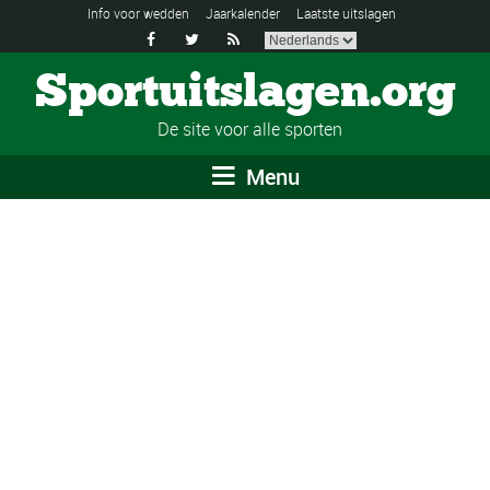
Info voor wedden
Jaarkalender
Laatste uitslagen



Sportuitslagen.org
De site voor alle sporten
Menu