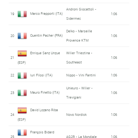
Androni Giocattoli -
Marco Frapporti (ITA)
19
1:06
Sidermec
Delko - Marseille
Quentin Pacher (FRA)
20
1:06
Provence KTM
Enrique Sanz Unzue
Wilier Triestina -
21
1:06
Southeast
(ESP)
22
Iuri Filosi (ITA)
Nippo - Vini Fantini
1:06
Unieuro - Wilier -
Mauro Finetto (ITA)
23
1:06
Trevigiani
David Lozano Riba
24
Novo Nordisk
1:06
(ESP)
François Bidard
25
AG2R - La Mondiale
1:06