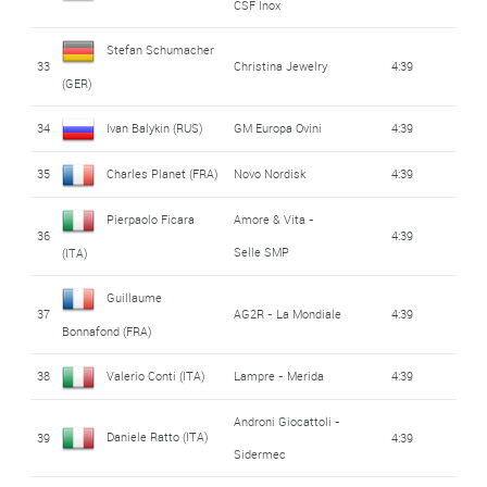
CSF Inox
Stefan Schumacher
33
Christina Jewelry
4:39
(GER)
34
Ivan Balykin (RUS)
GM Europa Ovini
4:39
35
Charles Planet (FRA)
Novo Nordisk
4:39
Pierpaolo Ficara
Amore & Vita -
36
4:39
Selle SMP
(ITA)
Guillaume
37
AG2R - La Mondiale
4:39
Bonnafond (FRA)
38
Valerio Conti (ITA)
Lampre - Merida
4:39
Androni Giocattoli -
Daniele Ratto (ITA)
39
4:39
Sidermec