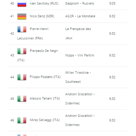
40
Ivan Savitsky (RUS)
Gazprom - Rusvelo
5:03
41
Nico Denz (GER)
AG2R - La Mondiale
6:32
Pierre-Henri
La Française des
42
6:32
Jeux
Lecuisinier (FRA)
Pierpaolo De Negri
43
Nippo - Vini Fantini
6:32
(ITA)
Wilier Triestina -
Filippo Pozzato (ITA)
44
6:32
Southeast
Androni Giocattoli -
Alessio Taliani (ITA)
45
6:32
Sidermec
Androni Giocattoli -
Mirko Selvaggi (ITA)
46
6:32
Sidermec