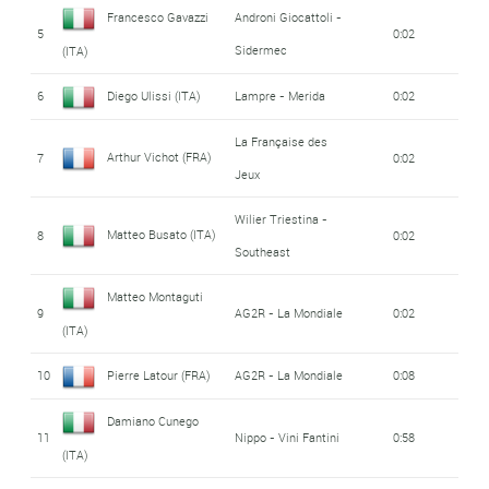
Francesco Gavazzi
Androni Giocattoli -
5
0:02
Sidermec
(ITA)
6
Diego Ulissi (ITA)
Lampre - Merida
0:02
La Française des
Arthur Vichot (FRA)
7
0:02
Jeux
Wilier Triestina -
Matteo Busato (ITA)
8
0:02
Southeast
Matteo Montaguti
9
AG2R - La Mondiale
0:02
(ITA)
10
Pierre Latour (FRA)
AG2R - La Mondiale
0:08
Damiano Cunego
11
Nippo - Vini Fantini
0:58
(ITA)