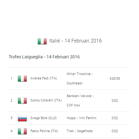
Italië - 14 Februari 2016
Trofeo Laigueglia - 14 Februari 2016
Wilier Triestina -
Andrea Fedi (ITA)
1
5:00:55
Southeast
Bardiani Valvole -
Sonny Colbrelli (ITA)
2
0:02
CSF Inox
3
Grega Bole (SLO)
Nippo - Vini Fantini
0:02
4
Fabio Felline (ITA)
Trek - Segafredo
0:02