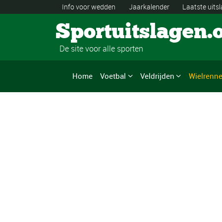
Info voor wedden
Jaarkalender
Laatste uits
Sportuitslagen.
De site voor alle sporten
Home
Voetbal
Veldrijden
Wielrenn