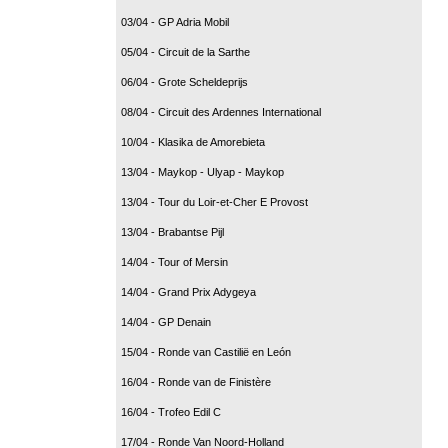
03/04 - GP Adria Mobil
05/04 - Circuit de la Sarthe
06/04 - Grote Scheldeprijs
08/04 - Circuit des Ardennes International
10/04 - Klasika de Amorebieta
13/04 - Maykop - Ulyap - Maykop
13/04 - Tour du Loir-et-Cher E Provost
13/04 - Brabantse Pijl
14/04 - Tour of Mersin
14/04 - Grand Prix Adygeya
14/04 - GP Denain
15/04 - Ronde van Castilië en León
16/04 - Ronde van de Finistère
16/04 - Trofeo Edil C
17/04 - Ronde Van Noord-Holland