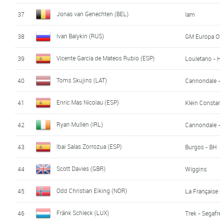
Jonas van Genechten (BEL)
37
Iam
Ivan Balykin (RUS)
38
GM Europa O
Vicente García de Mateos Rubio (ESP)
39
Louletano - 
Toms Skujins (LAT)
40
Cannondale 
Enric Mas Nicolau (ESP)
41
Klein Consta
Ryan Mullen (IRL)
42
Cannondale 
Ibai Salas Zorrozua (ESP)
43
Burgos - BH
Scott Davies (GBR)
44
Wiggins
Odd Christian Eiking (NOR)
45
La Française
Fränk Schleck (LUX)
46
Trek - Segaf