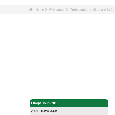
Home
Wielrennen
Trofeo Andratx-Mirador d'Es Co
Wielrennen - Home
Europe Tour - 2016
28/01 - Trofeo Migjor