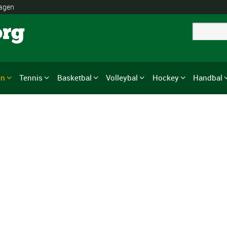
lagen
org
en
Tennis
Basketbal
Volleybal
Hockey
Handbal