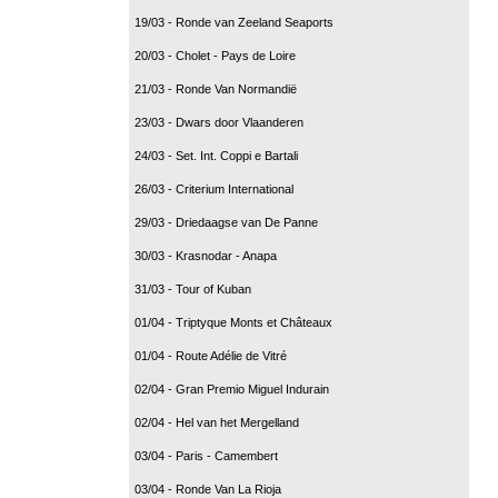
19/03 - Ronde van Zeeland Seaports
20/03 - Cholet - Pays de Loire
21/03 - Ronde Van Normandië
23/03 - Dwars door Vlaanderen
24/03 - Set. Int. Coppi e Bartali
26/03 - Criterium International
29/03 - Driedaagse van De Panne
30/03 - Krasnodar - Anapa
31/03 - Tour of Kuban
01/04 - Triptyque Monts et Châteaux
01/04 - Route Adélie de Vitré
02/04 - Gran Premio Miguel Indurain
02/04 - Hel van het Mergelland
03/04 - Paris - Camembert
03/04 - Ronde Van La Rioja