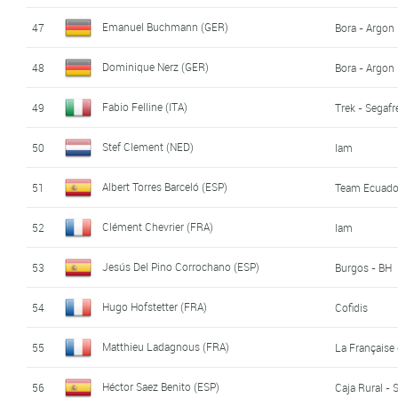
Emanuel Buchmann (GER)
47
Bora - Argon
Dominique Nerz (GER)
48
Bora - Argon
Fabio Felline (ITA)
49
Trek - Segaf
Stef Clement (NED)
50
Iam
Albert Torres Barceló (ESP)
51
Team Ecuado
Clément Chevrier (FRA)
52
Iam
Jesús Del Pino Corrochano (ESP)
53
Burgos - BH
Hugo Hofstetter (FRA)
54
Cofidis
Matthieu Ladagnous (FRA)
55
La Française
Héctor Saez Benito (ESP)
56
Caja Rural -