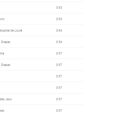
3:53
vini
3:53
Hospital de Loulé
3:54
- Drapac
3:54
ntia
3:57
- Drapac
3:57
3:57
3:57
 des Jeux
3:57
redo
3:57