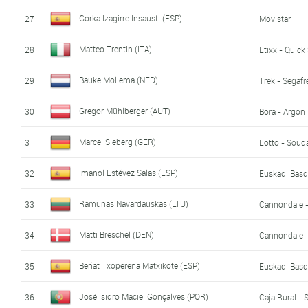
Gorka Izagirre Insausti (ESP)
27
Movistar
Matteo Trentin (ITA)
28
Etixx - Quick
Bauke Mollema (NED)
29
Trek - Segaf
Gregor Mühlberger (AUT)
30
Bora - Argon
Marcel Sieberg (GER)
31
Lotto - Soud
Imanol Estévez Salas (ESP)
32
Euskadi Basq
Ramunas Navardauskas (LTU)
33
Cannondale 
Matti Breschel (DEN)
34
Cannondale 
Beñat Txoperena Matxikote (ESP)
35
Euskadi Basq
José Isidro Maciel Gonçalves (POR)
36
Caja Rural -