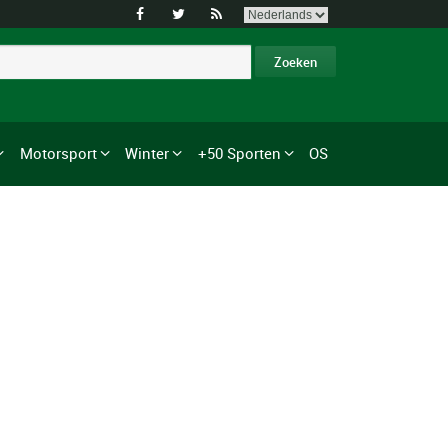



Motorsport
Winter
+50 Sporten
OS