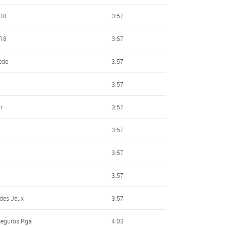
 18
3:57
 18
3:57
redo
3:57
3:57
r
3:57
3:57
3:57
3:57
 des Jeux
3:57
 Seguros Rga
4:03