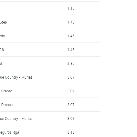
1:15
 Step
1:43
redo
1:46
 18
1:46
al
2:35
ue Country - Murias
3:07
- Drapac
3:07
- Drapac
3:07
ue Country - Murias
3:07
 Seguros Rga
3:13