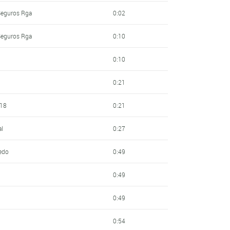
 Seguros Rga
0:02
 Seguros Rga
0:10
0:10
0:21
 18
0:21
al
0:27
redo
0:49
0:49
0:49
0:54