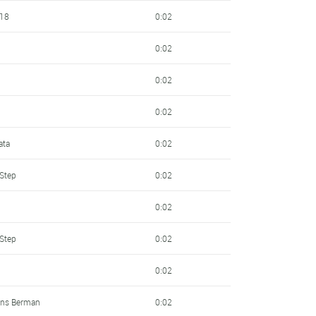
 18
0:02
0:02
0:02
0:02
ata
0:02
 Step
0:02
0:02
 Step
0:02
0:02
ens Berman
0:02