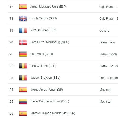
Angel Madrazo Ruiz (ESP)
17
Caja Rural -
Hugh Carthy (GBR)
18
Caja Rural -
Nicolas Edet (FRA)
19
Cofidis
Lars Petter Nordhaug (NOR)
20
Team Ineos
Paul Voss (GER)
21
Bora - Argon
Tim Wellens (BEL)
22
Lotto - Soud
Jasper Stuyven (BEL)
23
Trek - Segaf
Jorge Arcas Peña (ESP)
24
Movistar
Dayer Quintana Rojas (COL)
25
Movistar
Marcos Jurado Rodriguez (ESP)
26