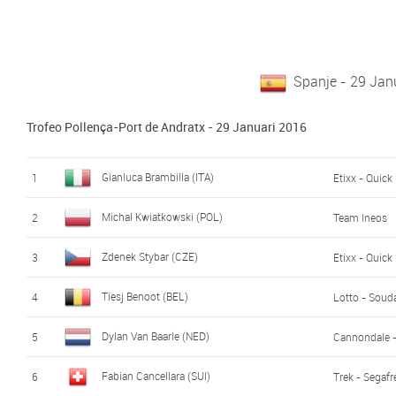
Spanje - 29 Jan
Trofeo Pollença-Port de Andratx - 29 Januari 2016
Gianluca Brambilla (ITA)
1
Etixx - Quick
Michal Kwiatkowski (POL)
2
Team Ineos
Zdenek Stybar (CZE)
3
Etixx - Quick
Tiesj Benoot (BEL)
4
Lotto - Soud
Dylan Van Baarle (NED)
5
Cannondale 
Fabian Cancellara (SUI)
6
Trek - Segaf