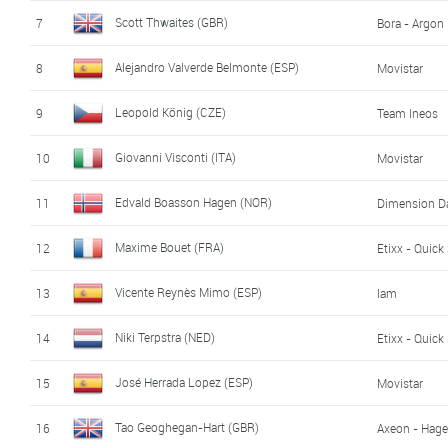
Scott Thwaites (GBR)
7
Bora - Argon
Alejandro Valverde Belmonte (ESP)
8
Movistar
Leopold König (CZE)
9
Team Ineos
Giovanni Visconti (ITA)
10
Movistar
Edvald Boasson Hagen (NOR)
11
Dimension D
Maxime Bouet (FRA)
12
Etixx - Quick
Vicente Reynès Mimo (ESP)
13
Iam
Niki Terpstra (NED)
14
Etixx - Quick
José Herrada Lopez (ESP)
15
Movistar
Tao Geoghegan-Hart (GBR)
16
Axeon - Hag