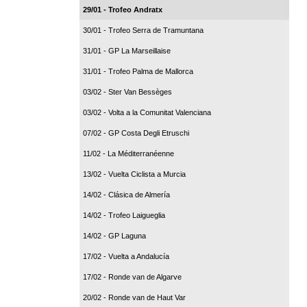
29/01 - Trofeo Andratx
30/01 - Trofeo Serra de Tramuntana
31/01 - GP La Marseillaise
31/01 - Trofeo Palma de Mallorca
03/02 - Ster Van Bessèges
03/02 - Volta a la Comunitat Valenciana
07/02 - GP Costa Degli Etruschi
11/02 - La Méditerranéenne
13/02 - Vuelta Ciclista a Murcia
14/02 - Clásica de Almería
14/02 - Trofeo Laigueglia
14/02 - GP Laguna
17/02 - Vuelta a Andalucía
17/02 - Ronde van de Algarve
20/02 - Ronde van de Haut Var