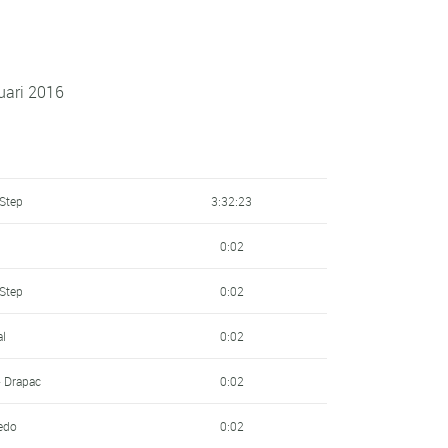
uari 2016
 Step
3:32:23
0:02
 Step
0:02
al
0:02
- Drapac
0:02
redo
0:02