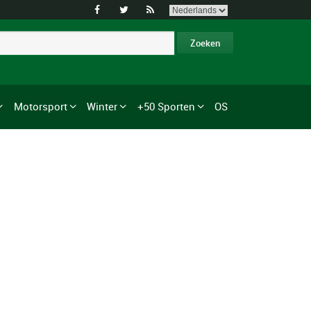



Motorsport
Winter
+50 Sporten
OS