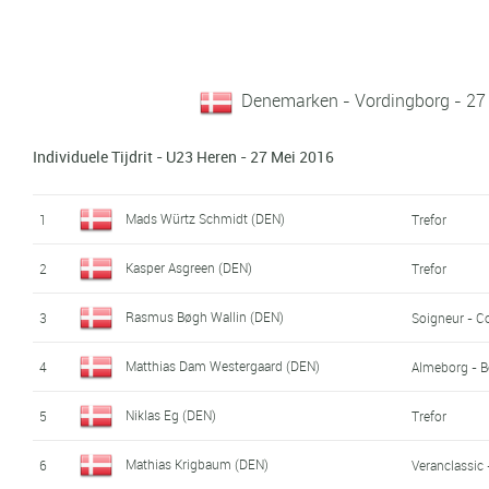
Denemarken - Vordingborg - 27
Individuele Tijdrit - U23 Heren - 27 Mei 2016
Mads Würtz Schmidt (DEN)
1
Trefor
Kasper Asgreen (DEN)
2
Trefor
Rasmus Bøgh Wallin (DEN)
3
Soigneur - 
Matthias Dam Westergaard (DEN)
4
Almeborg - 
Niklas Eg (DEN)
5
Trefor
Mathias Krigbaum (DEN)
6
Veranclassic