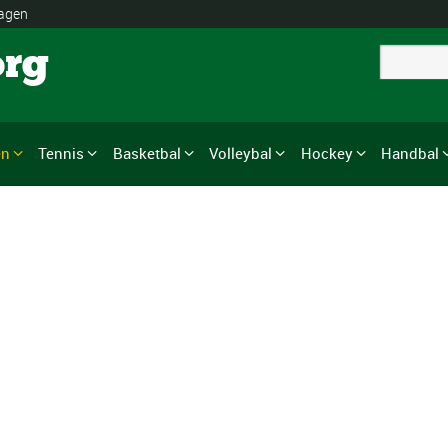
lagen
org
en
Tennis
Basketbal
Volleybal
Hockey
Handbal