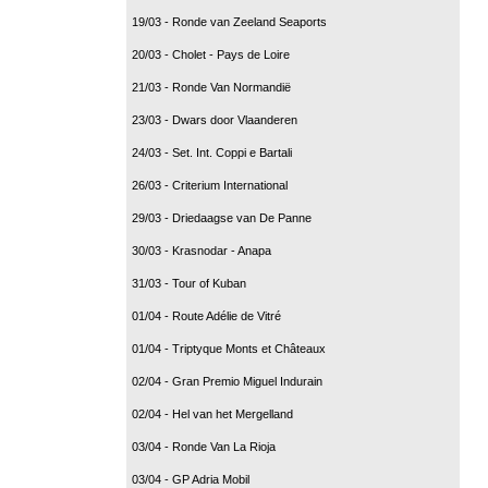
19/03 - Ronde van Zeeland Seaports
20/03 - Cholet - Pays de Loire
21/03 - Ronde Van Normandië
23/03 - Dwars door Vlaanderen
24/03 - Set. Int. Coppi e Bartali
26/03 - Criterium International
29/03 - Driedaagse van De Panne
30/03 - Krasnodar - Anapa
31/03 - Tour of Kuban
01/04 - Route Adélie de Vitré
01/04 - Triptyque Monts et Châteaux
02/04 - Gran Premio Miguel Indurain
02/04 - Hel van het Mergelland
03/04 - Ronde Van La Rioja
03/04 - GP Adria Mobil