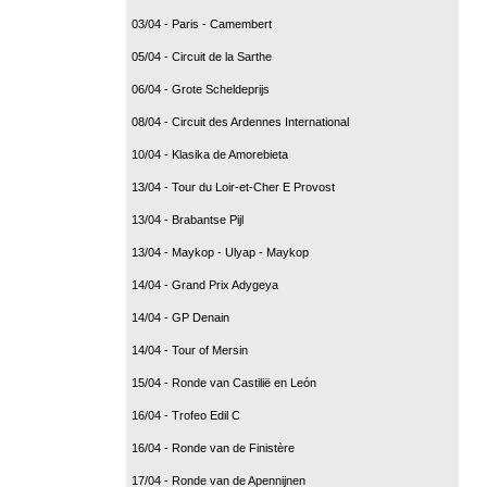
03/04 - Paris - Camembert
05/04 - Circuit de la Sarthe
06/04 - Grote Scheldeprijs
08/04 - Circuit des Ardennes International
10/04 - Klasika de Amorebieta
13/04 - Tour du Loir-et-Cher E Provost
13/04 - Brabantse Pijl
13/04 - Maykop - Ulyap - Maykop
14/04 - Grand Prix Adygeya
14/04 - GP Denain
14/04 - Tour of Mersin
15/04 - Ronde van Castilië en León
16/04 - Trofeo Edil C
16/04 - Ronde van de Finistère
17/04 - Ronde van de Apennijnen