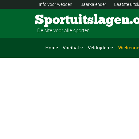
Info voor wedden
Jaarkalender
Laatste uits
Sportuitslagen.
De site voor alle sporten
Home
Voetbal
Veldrijden
Wielrenn