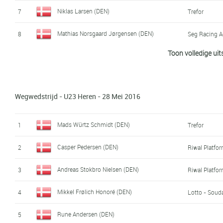
Niklas Larsen (DEN)
7
Trefor
Mathias Norsgaard Jørgensen (DEN)
8
Seg Racing 
Toon volledige uit
Emil Nygaard Vinjebo (DEN)
9
Giant - Scat
Rasmus Esmann Ginnerup (DEN)
10
Soigneur - 
Wegwedstrijd - U23 Heren - 28 Mei 2016
Daniel Bligaard Lyhne (DEN)
11
Christoffer Lisson (DEN)
12
Almeborg - 
Mads Würtz Schmidt (DEN)
1
Trefor
Louis Bendixen (DEN)
13
Coloquick - 
Casper Pedersen (DEN)
2
Riwal Platfo
Tobias Mørch Kongstad (DEN)
14
Riwal Platfo
Andreas Stokbro Nielsen (DEN)
3
Riwal Platfo
Emil Wang (DEN)
15
Mikkel Frølich Honoré (DEN)
4
Lotto - Soud
Casper Pedersen (DEN)
16
Riwal Platfo
Rune Andersen (DEN)
5