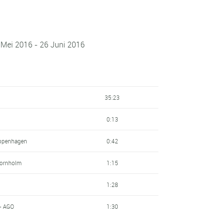
 Mei 2016 - 26 Juni 2016
35:23
0:13
Copenhagen
0:42
Bornholm
1:15
1:28
 - AGO
1:30