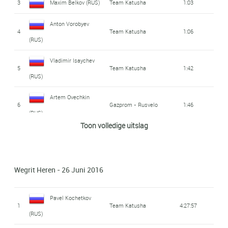
3
Maxim Belkov (RUS)
Team Katusha
1:03
Anton Vorobyev
4
Team Katusha
1:06
(RUS)
Vladimir Isaychev
5
Team Katusha
1:42
(RUS)
Artem Ovechkin
6
Gazprom - Rusvelo
1:46
(RUS)
Toon volledige uitslag
7
Egor Silin (RUS)
Team Katusha
1:50
Dmitry Kozontchuk
8
Team Katusha
1:58
Wegrit Heren - 26 Juni 2016
(RUS)
Matvei Mamykin
Pavel Kochetkov
9
Team Katusha
2:10
1
Team Katusha
4:27:57
(RUS)
(RUS)