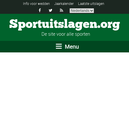
Info voor wedden
Jaarkalender
Laatste uitslagen



Sportuitslagen.org
De site voor alle sporten
Menu