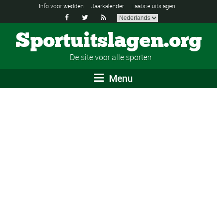
Info voor wedden
Jaarkalender
Laatste uitslagen



Sportuitslagen.org
De site voor alle sporten
Menu