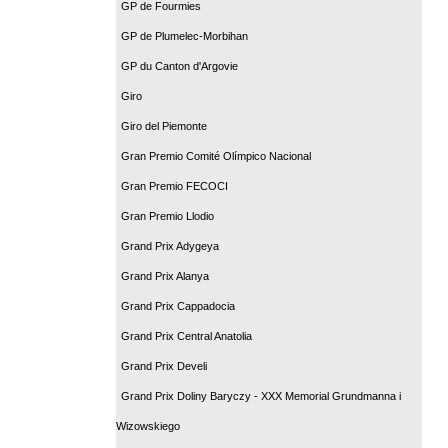
GP de Fourmies
GP de Plumelec-Morbihan
GP du Canton d'Argovie
Giro
Giro del Piemonte
Gran Premio Comité Olímpico Nacional
Gran Premio FECOCI
Gran Premio Llodio
Grand Prix Adygeya
Grand Prix Alanya
Grand Prix Cappadocia
Grand Prix Central Anatolia
Grand Prix Develi
Grand Prix Doliny Baryczy - XXX Memorial Grundmanna i
Wizowskiego