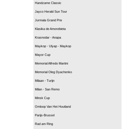
Handzame Classic
Jayco Herald Sun Tour
Jurmala Grand Prix
Klasika de Amorebieta
Krasnodar - Anapa
Maykop - Ulyap - Maykop
Mayor Cup
Memorial Alfredo Martini
Memorial Oleg Dyachenko
Milaan - Turijn
Milan - San Remo
Minsk Cup
Omloop Van Het Houtland
Parijs-Brussel
Rad am Ring