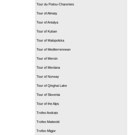
Tour du Poitou-Charentes
Tour of Almaty
Tour of Antalya
Tour of Kuban
Tour of Malopolska
Tour of Mediterrennean
Tour of Mersin
Tour of Mevlana
Tour of Norway
Tour of Qinghai Lake
Tour of Slovenia
Tour of the Alps
Trofeo Andratx
Trofeo Matteotti
Trofeo Migjor