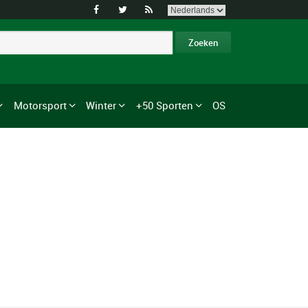



Motorsport
Winter
+50 Sporten
OS