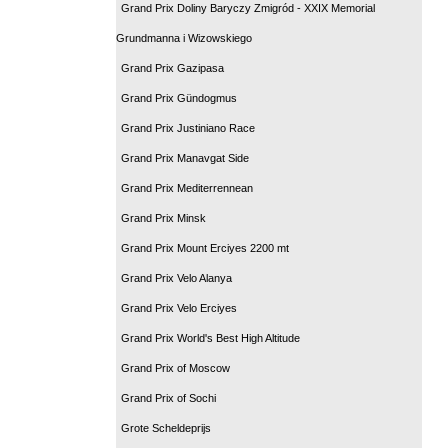
Grand Prix Doliny Baryczy Zmigród - XXIX Memorial
Grundmanna i Wizowskiego
Grand Prix Gazipasa
Grand Prix Gündogmus
Grand Prix Justiniano Race
Grand Prix Manavgat Side
Grand Prix Mediterrennean
Grand Prix Minsk
Grand Prix Mount Erciyes 2200 mt
Grand Prix Velo Alanya
Grand Prix Velo Erciyes
Grand Prix World's Best High Altitude
Grand Prix of Moscow
Grand Prix of Sochi
Grote Scheldeprijs