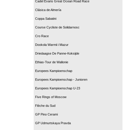
Cadel Evans Great Ocean Road Race
Clásica de Almería
Coppa Sabatini
Course Cycliste de Solidarnosc
Cro Race
Dookola Warmii i Mazur
Driedaagse De Panne-Koksijde
Ethias-Tour de Wallonie
Europees Kampioenschap
Europees Kampioenschap - Junioren
Europees Kampioenschap U-23
Five Rings of Moscow
Flèche du Sud
GP Pino Cerami
GP Udmurtskaya Pravda