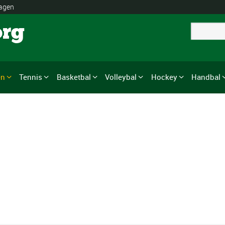
lagen
org
en
Tennis
Basketbal
Volleybal
Hockey
Handbal