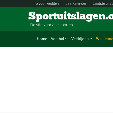
Info voor wedden
Jaarkalender
Laatste uits
Sportuitslagen.
De site voor alle sporten
Home
Voetbal
Veldrijden
Wielrenn