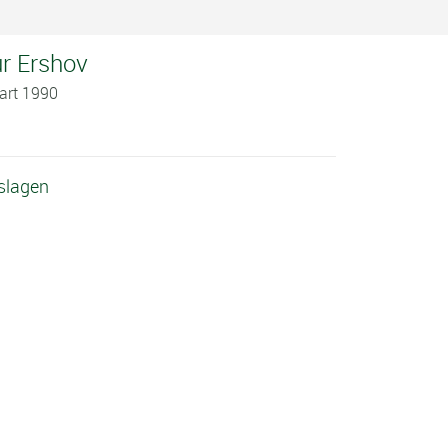
ur Ershov
art 1990
tslagen