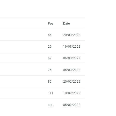
Pos
Date
66
20/03/2022
26
19/03/2022
67
06/03/2022
75
05/03/2022
85
20/02/2022
111
19/02/2022
sto.
05/02/2022