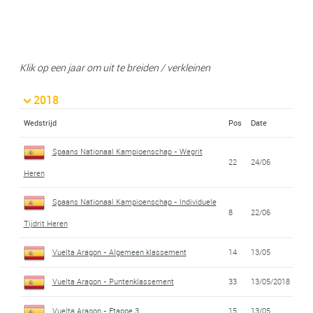
Klik op een jaar om uit te breiden / verkleinen
2018
Wedstrijd
Pos
Date
Spaans Nationaal Kampioenschap - Wegrit
22
24/06
Heren
Spaans Nationaal Kampioenschap - Individuele
8
22/06
Tijdrit Heren
Vuelta Aragon - Algemeen klassement
14
13/05
Vuelta Aragon - Puntenklassement
33
13/05/2018
Vuelta Aragon - Etappe 3
15
13/05