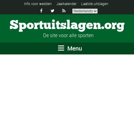
Info voor wedden
Jaarkalender
Laatste uitslagen



Sportuitslagen.org
De site voor alle sporten
Menu