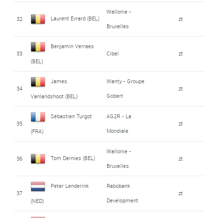
Wallonie -
Laurent Evrard (BEL)
32
zt
Bruxelles
Benjamin Verraes
33
Cibel
zt
(BEL)
James
Wanty - Groupe
34
zt
Gobert
Vanlandshoot (BEL)
Sébastien Turgot
AG2R - La
35
zt
Mondiale
(FRA)
Wallonie -
Tom Dernies (BEL)
36
zt
Bruxelles
Peter Lenderink
Rabobank
37
zt
Development
(NED)