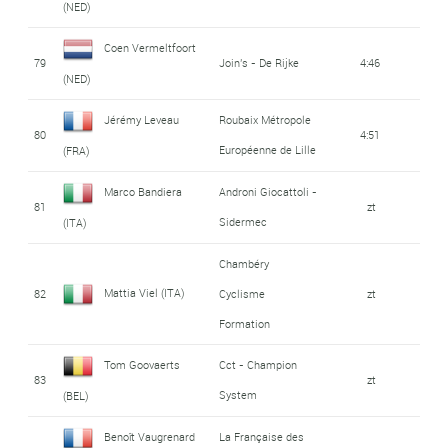
(NED)
Coen Vermeltfoort
79
Join's - De Rijke
4:46
(NED)
Jérémy Leveau
Roubaix Métropole
80
4:51
Européenne de Lille
(FRA)
Marco Bandiera
Androni Giocattoli -
81
zt
Sidermec
(ITA)
Chambéry
Mattia Viel (ITA)
82
Cyclisme
zt
Formation
Tom Goovaerts
Cct - Champion
83
zt
System
(BEL)
Benoît Vaugrenard
La Française des