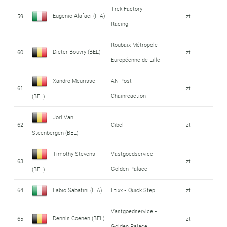
Trek Factory
Eugenio Alafaci (ITA)
59
zt
Racing
Roubaix Métropole
Dieter Bouvry (BEL)
60
zt
Européenne de Lille
Xandro Meurisse
AN Post -
61
zt
Chainreaction
(BEL)
Jori Van
62
Cibel
zt
Steenbergen (BEL)
Timothy Stevens
Vastgoedservice -
63
zt
Golden Palace
(BEL)
64
Fabio Sabatini (ITA)
Etixx - Quick Step
zt
Vastgoedservice -
Dennis Coenen (BEL)
65
zt
Golden Palace