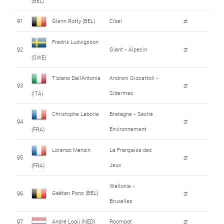
(BEL)
91
Glenn Rotty (BEL)
Cibel
zt
Fredrik Ludvigsson
92
Giant - Alpecin
zt
(SWE)
Tiziano Dall'Antonia
Androni Giocattoli -
93
zt
Sidermec
(ITA)
Christophe Laborie
Bretagne - Séché
94
zt
Environnement
(FRA)
Lorenzo Manzin
La Française des
95
zt
Jeux
(FRA)
Wallonie -
Gaëtan Pons (BEL)
96
zt
Bruxelles
97
André Looij (NED)
Roompot
zt