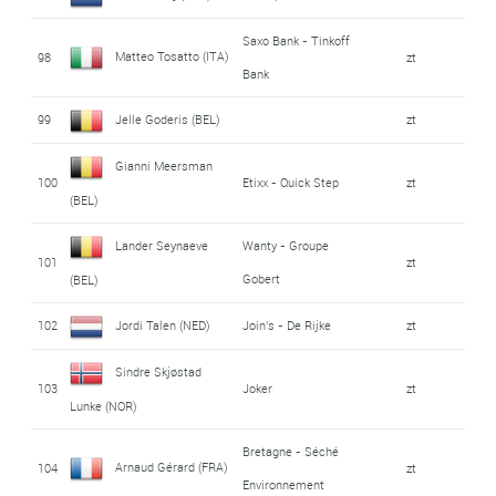
Saxo Bank - Tinkoff
Matteo Tosatto (ITA)
98
zt
Bank
99
Jelle Goderis (BEL)
zt
Gianni Meersman
100
Etixx - Quick Step
zt
(BEL)
Lander Seynaeve
Wanty - Groupe
101
zt
Gobert
(BEL)
102
Jordi Talen (NED)
Join's - De Rijke
zt
Sindre Skjøstad
103
Joker
zt
Lunke (NOR)
Bretagne - Séché
Arnaud Gérard (FRA)
104
zt
Environnement