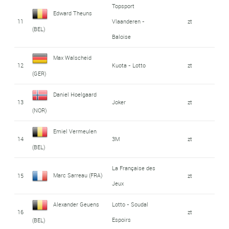
Topsport
Edward Theuns
11
Vlaanderen -
zt
(BEL)
Baloise
Max Walscheid
12
Kuota - Lotto
zt
(GER)
Daniel Hoelgaard
13
Joker
zt
(NOR)
Emiel Vermeulen
14
3M
zt
(BEL)
La Française des
Marc Sarreau (FRA)
15
zt
Jeux
Alexander Geuens
Lotto - Soudal
16
zt
Espoirs
(BEL)