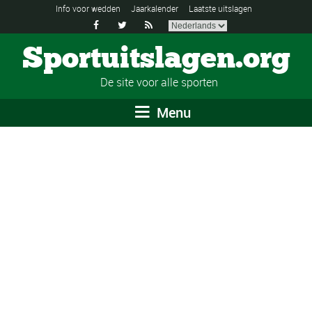
Info voor wedden
Jaarkalender
Laatste uitslagen



Sportuitslagen.org
De site voor alle sporten
Menu