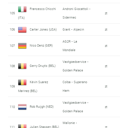
Francesco Chicchi
Androni Giocattoli -
105
zt
Sidermec
(ITA)
106
Carter Jones (USA)
Giant - Alpecin
zt
AG2R - La
Nico Denz (GER)
107
zt
Mondiale
Vastgoedservice -
Gerry Druyts (BEL)
108
zt
Golden Palace
Kévin Suarez
Colba - Superano
109
zt
Ham
Marinez (BEL)
Vastgoedservice -
Rob Ruijgh (NED)
110
zt
Golden Palace
Wallonie -
Julien Stassen (BEL)
111
zt