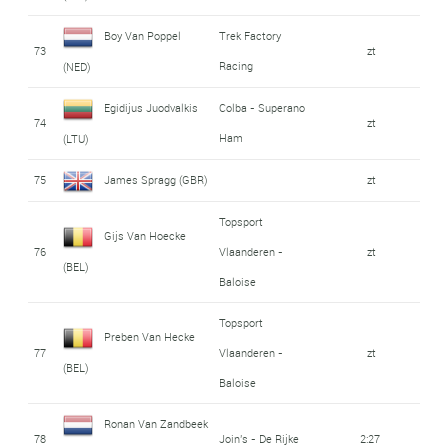
Boy Van Poppel
Trek Factory
73
zt
Racing
(NED)
Egidijus Juodvalkis
Colba - Superano
74
zt
Ham
(LTU)
75
James Spragg (GBR)
zt
Topsport
Gijs Van Hoecke
76
Vlaanderen -
zt
(BEL)
Baloise
Topsport
Preben Van Hecke
77
Vlaanderen -
zt
(BEL)
Baloise
Ronan Van Zandbeek
78
Join's - De Rijke
2:27