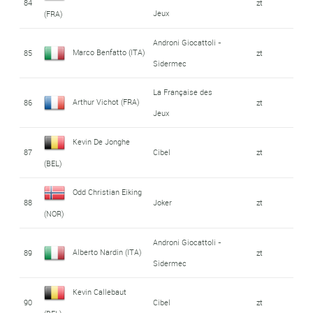
84
zt
Jeux
(FRA)
Androni Giocattoli -
Marco Benfatto (ITA)
85
zt
Sidermec
La Française des
Arthur Vichot (FRA)
86
zt
Jeux
Kevin De Jonghe
87
Cibel
zt
(BEL)
Odd Christian Eiking
88
Joker
zt
(NOR)
Androni Giocattoli -
Alberto Nardin (ITA)
89
zt
Sidermec
Kevin Callebaut
90
Cibel
zt