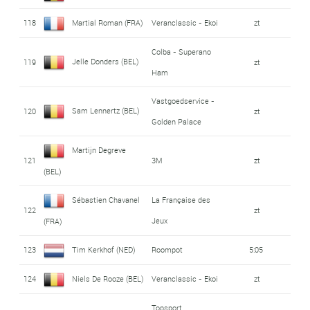
118
Martial Roman (FRA)
Veranclassic - Ekoi
zt
Colba - Superano
Jelle Donders (BEL)
119
zt
Ham
Vastgoedservice -
Sam Lennertz (BEL)
120
zt
Golden Palace
Martijn Degreve
121
3M
zt
(BEL)
Sébastien Chavanel
La Française des
122
zt
Jeux
(FRA)
123
Tim Kerkhof (NED)
Roompot
5:05
124
Niels De Rooze (BEL)
Veranclassic - Ekoi
zt
Topsport