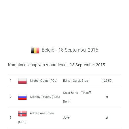
België - 18 September 2015
Kampioenschap van Vlaanderen - 18 September 2015
1
Michal Golas (POL)
Etixx - Quick Step
4:27:59
Saxo Bank - Tinkoff
Nikolay Trusov (RUS)
2
zt
Bank
Adrian Aas Stien
3
Joker
zt
(NOR)