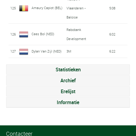
Amaury Capiot (BEL)
125
Vlaanderen -
5:08
Baloise
Rabobank
Cees Bol (NED)
126
6:02
Development
127
Dylan Van Zijl (NED)
3M
6:22
Statistieken
Archief
Erelijst
Informatie
Contacteer