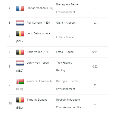
Bretagne - Séché
Florian Vachon (FRA)
4
zt
Environnement
5
Roy Curvers (NED)
Giant - Alpecin
zt
Jens Debusschere
6
Lotto - Soudal
zt
(BEL)
7
Boris Vallée (BEL)
Lotto - Soudal
0:14
Danny Van Poppel
Trek Factory
8
0:22
Racing
(NED)
Yauheni Hutarovich
Bretagne - Séché
9
zt
Environnement
(BLR)
Timothy Dupont
Roubaix Métropole
10
zt
Européenne de Lille
(BEL)