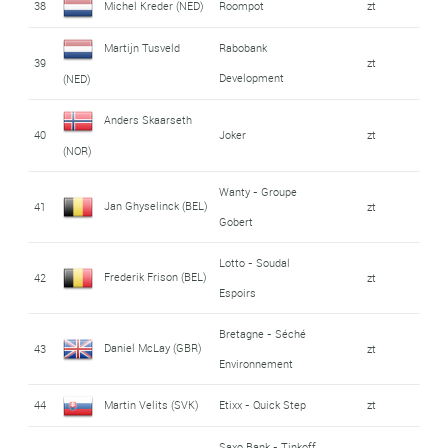
38
Michel Kreder (NED)
Roompot
zt
Martijn Tusveld
Rabobank
39
zt
Development
(NED)
Anders Skaarseth
40
Joker
zt
(NOR)
Wanty - Groupe
Jan Ghyselinck (BEL)
41
zt
Gobert
Lotto - Soudal
Frederik Frison (BEL)
42
zt
Espoirs
Bretagne - Séché
Daniel McLay (GBR)
43
zt
Environnement
44
Martin Velits (SVK)
Etixx - Quick Step
zt
Saxo Bank - Tinkoff