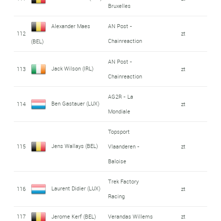
Bruxelles
Alexander Maes
AN Post -
112
zt
Chainreaction
(BEL)
AN Post -
Jack Wilson (IRL)
113
zt
Chainreaction
AG2R - La
Ben Gastauer (LUX)
114
zt
Mondiale
Topsport
Jens Wallays (BEL)
115
Vlaanderen -
zt
Baloise
Trek Factory
Laurent Didier (LUX)
116
zt
Racing
117
Jerome Kerf (BEL)
Verandas Willems
zt