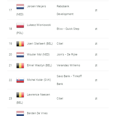
Jeroen Meijers
Rabobank
17
zt
Development
(NED)
Lukasz Wisniowski
18
Etixx - Quick Step
zt
(POL)
19
Joeri Stallaert (BEL)
Cibel
zt
20
Wouter Mol (NED)
Join's - De Rijke
zt
21
Emiel Wastyn (BEL)
Verandas Willems
zt
Saxo Bank - Tinkoff
Michal Kolár (SVK)
22
zt
Bank
Lawrence Naesen
23
Cibel
zt
(BEL)
Berden De Vries