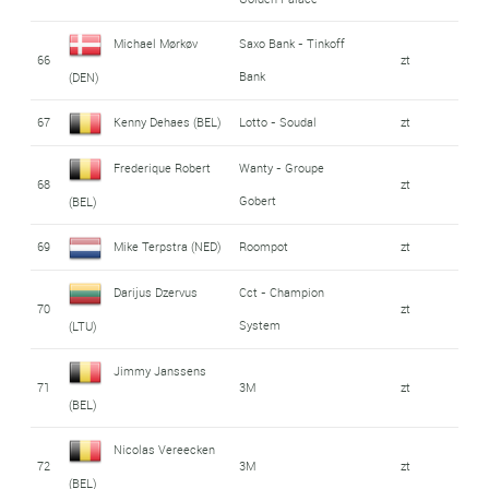
Michael Mørkøv
Saxo Bank - Tinkoff
66
zt
Bank
(DEN)
67
Kenny Dehaes (BEL)
Lotto - Soudal
zt
Frederique Robert
Wanty - Groupe
68
zt
Gobert
(BEL)
69
Mike Terpstra (NED)
Roompot
zt
Darijus Dzervus
Cct - Champion
70
zt
System
(LTU)
Jimmy Janssens
71
3M
zt
(BEL)
Nicolas Vereecken
72
3M
zt
(BEL)