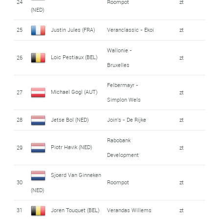
24
Roompot
zt
(NED)
25
Justin Jules (FRA)
Veranclassic - Ekoi
zt
Wallonie -
Loic Pestiaux (BEL)
26
zt
Bruxelles
Felbermayr -
Michael Gogl (AUT)
27
zt
Simplon Wels
28
Jetse Bol (NED)
Join's - De Rijke
zt
Rabobank
Piotr Havik (NED)
29
zt
Development
Sjoerd Van Ginneken
30
Roompot
zt
(NED)
31
Joren Touquet (BEL)
Verandas Willems
zt