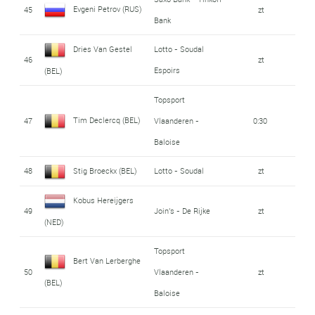
Evgeni Petrov (RUS)
45
zt
Bank
Dries Van Gestel
Lotto - Soudal
46
zt
Espoirs
(BEL)
Topsport
Tim Declercq (BEL)
47
Vlaanderen -
0:30
Baloise
48
Stig Broeckx (BEL)
Lotto - Soudal
zt
Kobus Hereijgers
49
Join's - De Rijke
zt
(NED)
Topsport
Bert Van Lerberghe
50
Vlaanderen -
zt
(BEL)
Baloise