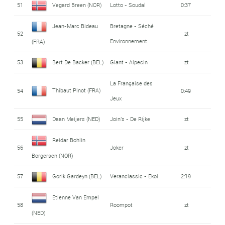
51
Vegard Breen (NOR)
Lotto - Soudal
0:37
Jean-Marc Bideau
Bretagne - Séché
52
zt
Environnement
(FRA)
53
Bert De Backer (BEL)
Giant - Alpecin
zt
La Française des
Thibaut Pinot (FRA)
54
0:49
Jeux
55
Daan Meijers (NED)
Join's - De Rijke
zt
Reidar Bohlin
56
Joker
zt
Borgersen (NOR)
57
Gorik Gardeyn (BEL)
Veranclassic - Ekoi
2:19
Etienne Van Empel
58
Roompot
zt
(NED)