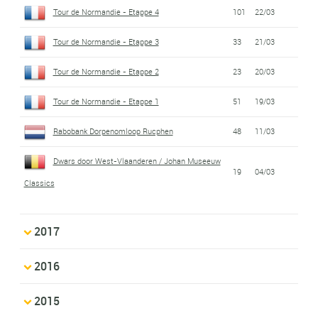
Tour de Normandie - Etappe 4
101
22/03
Tour de Normandie - Etappe 3
33
21/03
Tour de Normandie - Etappe 2
23
20/03
Tour de Normandie - Etappe 1
51
19/03
Rabobank Dorpenomloop Rucphen
48
11/03
Dwars door West-Vlaanderen / Johan Museeuw
19
04/03
Classics
2017
2016
2015