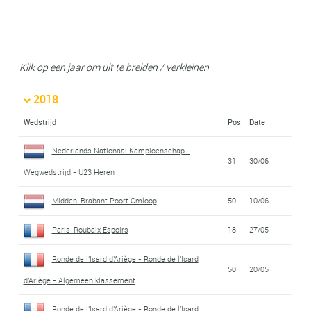
Klik op een jaar om uit te breiden / verkleinen
2018
Wedstrijd
Pos
Date
Nederlands Nationaal Kampioenschap -
31
30/06
Wegwedstrijd - U23 Heren
Midden-Brabant Poort Omloop
50
10/06
Paris-Roubaix Espoirs
18
27/05
Ronde de l'Isard d'Ariège - Ronde de l'Isard
50
20/05
d'Ariège - Algemeen klassement
Ronde de l'Isard d'Ariège - Ronde de l'Isard