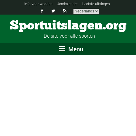
Info voor wedden
Jaarkalender
Laatste uitslagen



Sportuitslagen.org
De site voor alle sporten
Menu