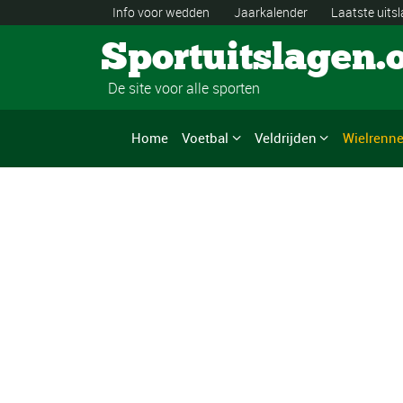
Info voor wedden
Jaarkalender
Laatste uits
Sportuitslagen.
De site voor alle sporten
Home
Voetbal
Veldrijden
Wielrenn