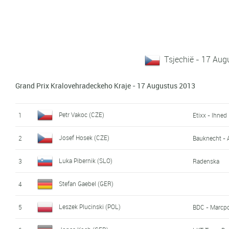
Tsjechië - 17 Au
Grand Prix Kralovehradeckeho Kraje - 17 Augustus 2013
Petr Vakoc (CZE)
1
Etixx - Ihned
Josef Hosek (CZE)
2
Bauknecht - 
Luka Pibernik (SLO)
3
Radenska
Stefan Gaebel (GER)
4
Leszek Plucinski (POL)
5
BDC - Marcp