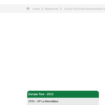
Home
Wielrennen
Grand Prix Královéhradeckého kr
Wielrennen - Home
Europe Tour - 2013
27/01 - GP La Marseillaise