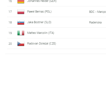
Johannes Heider (GER)
16
Pawel Bernas (POL)
17
BDC - Marcp
Jaka Bostner (SLO)
18
Radenska
Matteo Marcolin (ITA)
19
Radovan Dolezal (CZE)
20