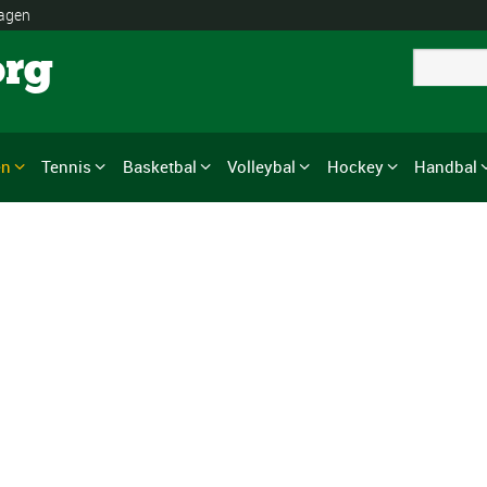
lagen
org
en
Tennis
Basketbal
Volleybal
Hockey
Handbal