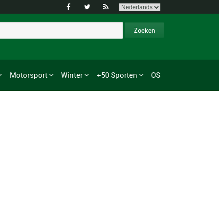



Motorsport
Winter
+50 Sporten
OS