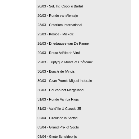
20/03 - Set. Int. Coppi e Bartali
20/03 - Ronde van Alentejo
23/03 - Criterium International
23/03 - Kosice - Miskolc
26/03 - Driedaagse van De Panne
29/03 - Route Adélie de Vitré
29/03 - Triptyque Monts et Châteaux
30/03 - Boucle de l'Artois
30/03 - Gran Premio Miguel Indurain
30/03 - Hel van het Mergelland
31/03 - Ronde Van La Rioja
31/03 - Val d'Ille U Classic 35
02/04 - Circuit de la Sarthe
03/04 - Grand Prix of Sochi
03/04 - Grote Scheldeprijs