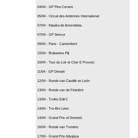
04/04 - GP Pino Cerami
05/04 - Circuit des Ardennes International
07/04 - Klasika de Amorebieta
07/04 - GP Sencur
09/04 - Paris - Camembert
10/04 - Brabantse Pijl
10/04 - Tour du Loir et Cher E Provost
11/04 - GP Denain
12/04 - Ronde van Castilië en León
13/04 - Ronde van de Finistère
13/04 - Trofeo Edil C
14/04 - Tro-Bro Léon
14/04 - Grand Prix of Donetsk
16/04 - Ronde van Trentino
17/04 - Grand Prix Adygeya