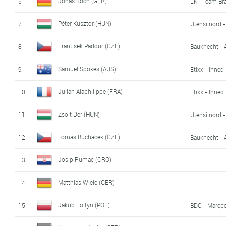
Jonas Koch (GER)
6
LKT Team Br
Péter Kusztor (HUN)
7
Utensilnord 
Frantisek Padour (CZE)
8
Bauknecht - 
Samuel Spokes (AUS)
9
Etixx - Ihned
Julian Alaphilippe (FRA)
10
Etixx - Ihned
Zsolt Dér (HUN)
11
Utensilnord 
Tomás Buchácek (CZE)
12
Bauknecht - 
Josip Rumac (CRO)
13
Matthias Wiele (GER)
14
Jakub Foltyn (POL)
15
BDC - Marcp