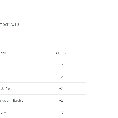
ember 2013
hony
4:01:57
+2
+2
 Jo Piels
+2
anderen - Baloise
+2
hony
+13