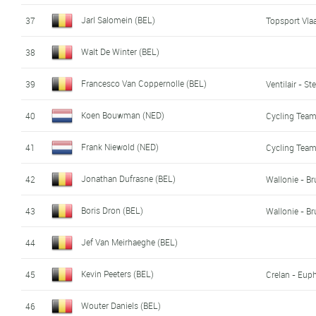
Jarl Salomein (BEL)
37
Topsport Vla
Walt De Winter (BEL)
38
Francesco Van Coppernolle (BEL)
39
Ventilair - Ste
Koen Bouwman (NED)
40
Cycling Team
Frank Niewold (NED)
41
Cycling Team
Jonathan Dufrasne (BEL)
42
Wallonie - Br
Boris Dron (BEL)
43
Wallonie - Br
Jef Van Meirhaeghe (BEL)
44
Kevin Peeters (BEL)
45
Crelan - Eup
Wouter Daniels (BEL)
46