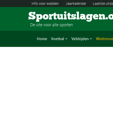
Info voor wedden
Jaarkalender
Laatste uits
Sportuitslagen.
De site voor alle sporten
Home
Voetbal
Veldrijden
Wielrenn