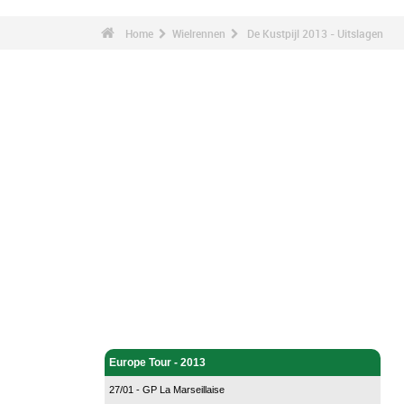
Home
Wielrennen
De Kustpijl 2013 - Uitslagen
Wielrennen - Home
Europe Tour - 2013
27/01 - GP La Marseillaise