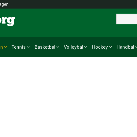
lagen
org
en
Tennis
Basketbal
Volleybal
Hockey
Handbal