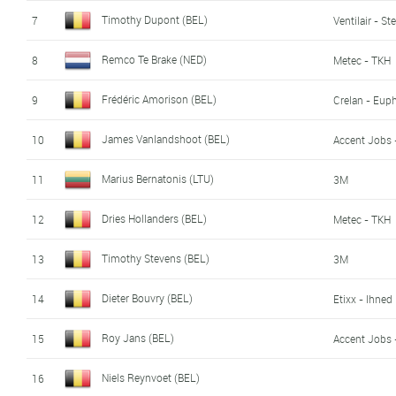
Timothy Dupont (BEL)
7
Ventilair - Ste
Remco Te Brake (NED)
8
Metec - TKH
Frédéric Amorison (BEL)
9
Crelan - Eup
James Vanlandshoot (BEL)
10
Accent Jobs 
Marius Bernatonis (LTU)
11
3M
Dries Hollanders (BEL)
12
Metec - TKH
Timothy Stevens (BEL)
13
3M
Dieter Bouvry (BEL)
14
Etixx - Ihned
Roy Jans (BEL)
15
Accent Jobs 
Niels Reynvoet (BEL)
16