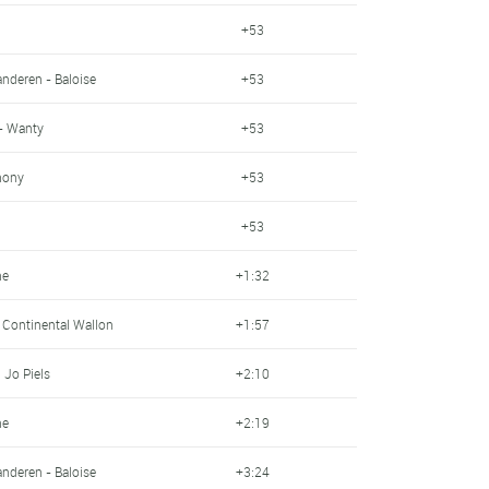
+53
anderen - Baloise
+53
- Wanty
+53
hony
+53
+53
ne
+1:32
e Continental Wallon
+1:57
 Jo Piels
+2:10
ne
+2:19
anderen - Baloise
+3:24