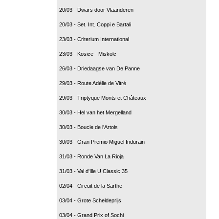
20/03 - Dwars door Vlaanderen
20/03 - Set. Int. Coppi e Bartali
23/03 - Criterium International
23/03 - Kosice - Miskolc
26/03 - Driedaagse van De Panne
29/03 - Route Adélie de Vitré
29/03 - Triptyque Monts et Châteaux
30/03 - Hel van het Mergelland
30/03 - Boucle de l'Artois
30/03 - Gran Premio Miguel Indurain
31/03 - Ronde Van La Rioja
31/03 - Val d'Ille U Classic 35
02/04 - Circuit de la Sarthe
03/04 - Grote Scheldeprijs
03/04 - Grand Prix of Sochi