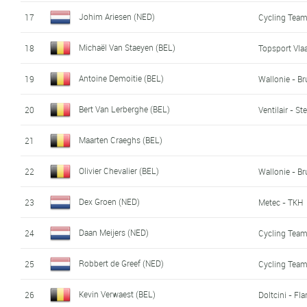
Johim Ariesen (NED)
17
Cycling Team
Michaël Van Staeyen (BEL)
18
Topsport Vla
Antoine Demoitie (BEL)
19
Wallonie - Br
Bert Van Lerberghe (BEL)
20
Ventilair - Ste
Maarten Craeghs (BEL)
21
Olivier Chevalier (BEL)
22
Wallonie - Br
Dex Groen (NED)
23
Metec - TKH
Daan Meijers (NED)
24
Cycling Team
Robbert de Greef (NED)
25
Cycling Team
Kevin Verwaest (BEL)
26
Doltcini - Fl