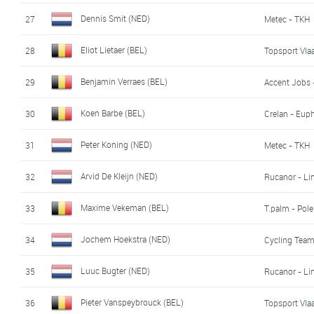
Dennis Smit (NED)
27
Metec - TKH
Eliot Lietaer (BEL)
28
Topsport Vla
Benjamin Verraes (BEL)
29
Accent Jobs 
Koen Barbe (BEL)
30
Crelan - Eup
Peter Koning (NED)
31
Metec - TKH
Arvid De Kleijn (NED)
32
Rucanor - Li
Maxime Vekeman (BEL)
33
T.palm - Pol
Jochem Hoekstra (NED)
34
Cycling Team
Luuc Bugter (NED)
35
Rucanor - Li
Pieter Vanspeybrouck (BEL)
36
Topsport Vla