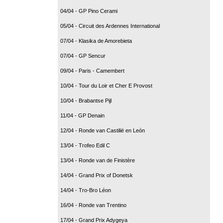
04/04 - GP Pino Cerami
05/04 - Circuit des Ardennes International
07/04 - Klasika de Amorebieta
07/04 - GP Sencur
09/04 - Paris - Camembert
10/04 - Tour du Loir et Cher E Provost
10/04 - Brabantse Pijl
11/04 - GP Denain
12/04 - Ronde van Castilië en León
13/04 - Trofeo Edil C
13/04 - Ronde van de Finistère
14/04 - Grand Prix of Donetsk
14/04 - Tro-Bro Léon
16/04 - Ronde van Trentino
17/04 - Grand Prix Adygeya