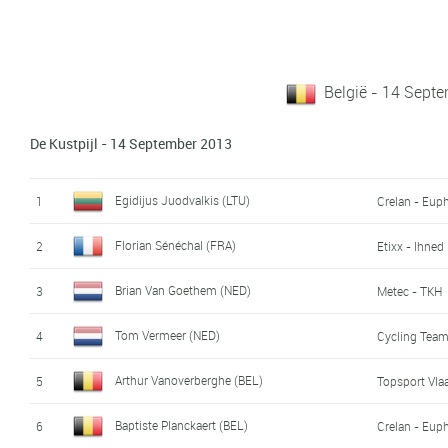
België - 14 Sept
De Kustpijl - 14 September 2013
Egidijus Juodvalkis (LTU)
1
Crelan - Eup
Florian Sénéchal (FRA)
2
Etixx - Ihned
Brian Van Goethem (NED)
3
Metec - TKH
Tom Vermeer (NED)
4
Cycling Team
Arthur Vanoverberghe (BEL)
5
Topsport Vla
Baptiste Planckaert (BEL)
6
Crelan - Eup