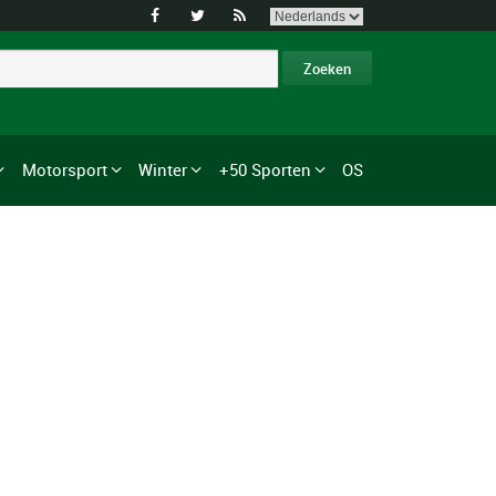



Motorsport
Winter
+50 Sporten
OS