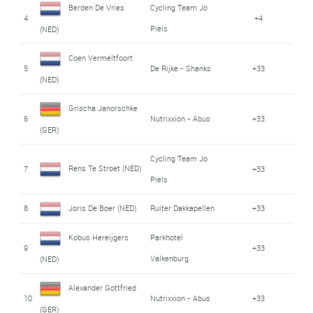
Berden De Vries
Cycling Team Jo
4
+4
Piels
(NED)
Coen Vermeltfoort
5
De Rijke - Shanks
+33
(NED)
Grischa Janorschke
6
Nutrixxion - Abus
+33
(GER)
Cycling Team Jo
Rens Te Stroet (NED)
7
+33
Piels
8
Joris De Boer (NED)
Ruiter Dakkapellen
+33
Kobus Hereijgers
Parkhotel
9
+33
Valkenburg
(NED)
Alexander Gottfried
10
Nutrixxion - Abus
+33
(GER)