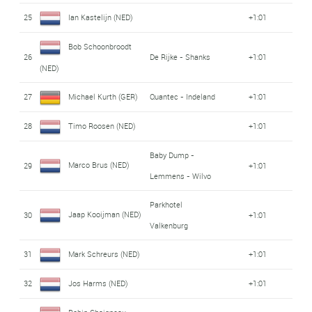
25
Ian Kastelijn (NED)
+1:01
Bob Schoonbroodt
26
De Rijke - Shanks
+1:01
(NED)
27
Michael Kurth (GER)
Quantec - Indeland
+1:01
28
Timo Roosen (NED)
+1:01
Baby Dump -
Marco Brus (NED)
29
+1:01
Lemmens - Wilvo
Parkhotel
Jaap Kooijman (NED)
30
+1:01
Valkenburg
31
Mark Schreurs (NED)
+1:01
32
Jos Harms (NED)
+1:01