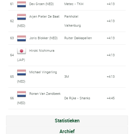
61
Dex Groen (NED)
Metec - TKH
+4:13
Arjen Pieter De Baat
Parkhotel
62
+4:13
Valkenburg
(NED)
63
Joris Blokker (NED)
Ruiter Dakkapellen
+4:13
Hiroki Nishimura
64
+4:13
(JAP)
Michael Vingerling
65
3M
+4:13
(NED)
Ronan Van Zandbeek
66
De Rijke - Shanks
+4:45
(NED)
Statistieken
Archief