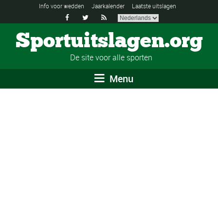
Info voor wedden
Jaarkalender
Laatste uitslagen



Sportuitslagen.org
De site voor alle sporten
Menu