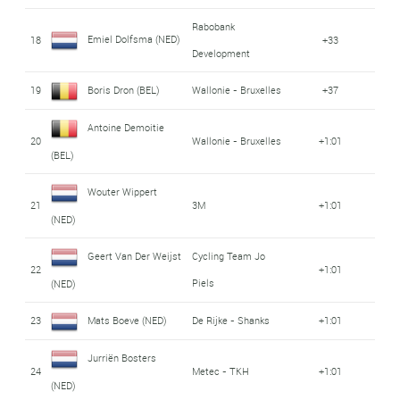
Rabobank
Emiel Dolfsma (NED)
18
+33
Development
19
Boris Dron (BEL)
Wallonie - Bruxelles
+37
Antoine Demoitie
20
Wallonie - Bruxelles
+1:01
(BEL)
Wouter Wippert
21
3M
+1:01
(NED)
Geert Van Der Weijst
Cycling Team Jo
22
+1:01
Piels
(NED)
23
Mats Boeve (NED)
De Rijke - Shanks
+1:01
Jurriën Bosters
24
Metec - TKH
+1:01
(NED)