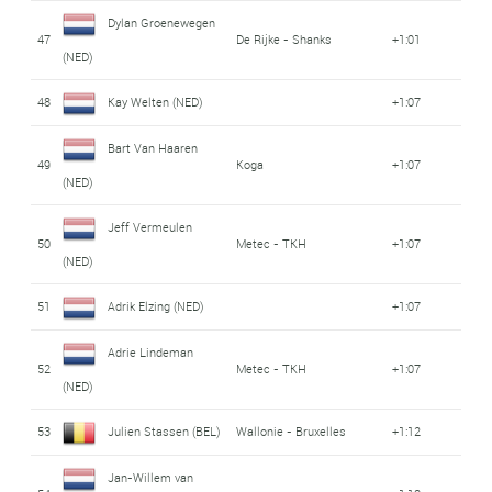
Dylan Groenewegen
47
De Rijke - Shanks
+1:01
(NED)
48
Kay Welten (NED)
+1:07
Bart Van Haaren
49
Koga
+1:07
(NED)
Jeff Vermeulen
50
Metec - TKH
+1:07
(NED)
51
Adrik Elzing (NED)
+1:07
Adrie Lindeman
52
Metec - TKH
+1:07
(NED)
53
Julien Stassen (BEL)
Wallonie - Bruxelles
+1:12
Jan-Willem van