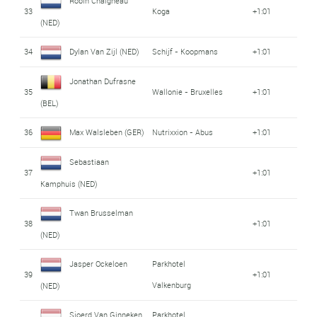
Robin Chaigneau
33
Koga
+1:01
(NED)
34
Dylan Van Zijl (NED)
Schijf - Koopmans
+1:01
Jonathan Dufrasne
35
Wallonie - Bruxelles
+1:01
(BEL)
36
Max Walsleben (GER)
Nutrixxion - Abus
+1:01
Sebastiaan
37
+1:01
Kamphuis (NED)
Twan Brusselman
38
+1:01
(NED)
Jasper Ockeloen
Parkhotel
39
+1:01
Valkenburg
(NED)
Sjoerd Van Ginneken
Parkhotel