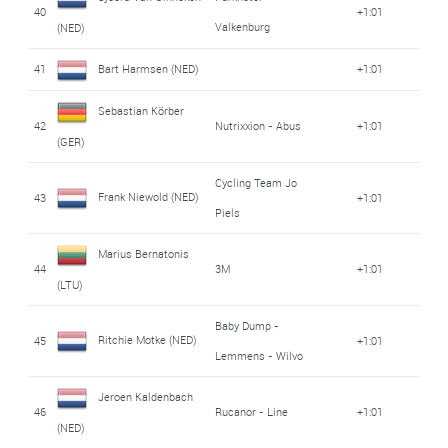
40
+1:01
Valkenburg
(NED)
41
Bart Harmsen (NED)
+1:01
Sebastian Körber
42
Nutrixxion - Abus
+1:01
(GER)
Cycling Team Jo
Frank Niewold (NED)
43
+1:01
Piels
Marius Bernatonis
44
3M
+1:01
(LTU)
Baby Dump -
Ritchie Motke (NED)
45
+1:01
Lemmens - Wilvo
Jeroen Kaldenbach
46
Rucanor - Line
+1:01
(NED)