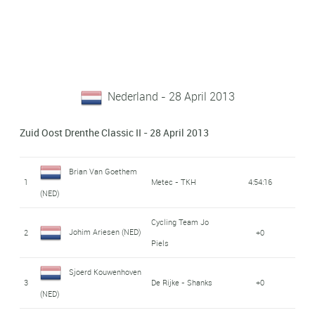
Nederland - 28 April 2013
Zuid Oost Drenthe Classic II - 28 April 2013
Brian Van Goethem
1
Metec - TKH
4:54:16
(NED)
Cycling Team Jo
Johim Ariesen (NED)
2
+0
Piels
Sjoerd Kouwenhoven
3
De Rijke - Shanks
+0
(NED)