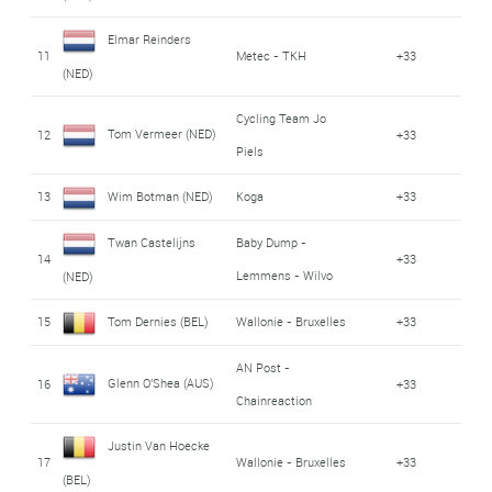
Elmar Reinders
11
Metec - TKH
+33
(NED)
Cycling Team Jo
Tom Vermeer (NED)
12
+33
Piels
13
Wim Botman (NED)
Koga
+33
Twan Castelijns
Baby Dump -
14
+33
Lemmens - Wilvo
(NED)
15
Tom Dernies (BEL)
Wallonie - Bruxelles
+33
AN Post -
Glenn O'Shea (AUS)
16
+33
Chainreaction
Justin Van Hoecke
17
Wallonie - Bruxelles
+33
(BEL)