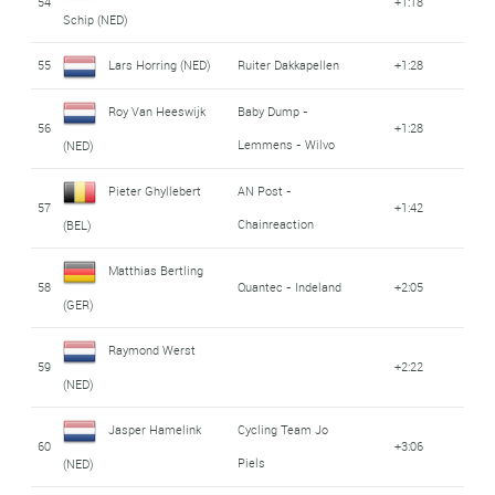
54
+1:18
Schip (NED)
55
Lars Horring (NED)
Ruiter Dakkapellen
+1:28
Roy Van Heeswijk
Baby Dump -
56
+1:28
Lemmens - Wilvo
(NED)
Pieter Ghyllebert
AN Post -
57
+1:42
Chainreaction
(BEL)
Matthias Bertling
58
Quantec - Indeland
+2:05
(GER)
Raymond Werst
59
+2:22
(NED)
Jasper Hamelink
Cycling Team Jo
60
+3:06
Piels
(NED)