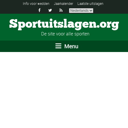
Info voor wedden
Jaarkalender
Laatste uitslagen



Sportuitslagen.org
De site voor alle sporten
Menu