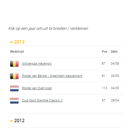
Klik op een jaar om uit te breiden / verkleinen
2013
Wedstrijd
Pos
Date
Antwerpse Havenpijl
87
04/08
Ronde van België - Algemeen klassement
81
26/05
Ronde van Overijssel
113
04/05
Zuid Oost Drenthe Classic II
57
28/04
2012