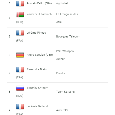
3
Romain Feillu (FRA)
Agritubel
Yauheni Hutarovich
La Française des
4
Jeux
(BLR)
Jérôme Pineau
5
Bouygues Télécom
(FRA)
PSK Whirlpool -
Andre Schulze (GER)
6
Author
Alexandre Blain
7
Cofidis
(FRA)
Timofey Kritskiy
8
Team Katusha
(RUS)
Jérémie Galland
9
Auber 93
(FRA)