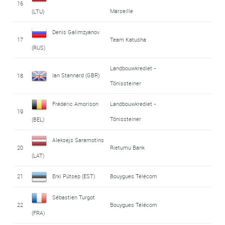
16
Marseille
(LTU)
Denis Galimzyanov
17
Team Katusha
(RUS)
Landbouwkrediet -
Ian Stannard (GBR)
18
Tönissteiner
Frédéric Amorison
Landbouwkrediet -
19
Tönissteiner
(BEL)
Aleksejs Saramotins
20
Rietumu Bank
(LAT)
21
Erki Pütsep (EST)
Bouygues Télécom
Sébastien Turgot
22
Bouygues Télécom
(FRA)