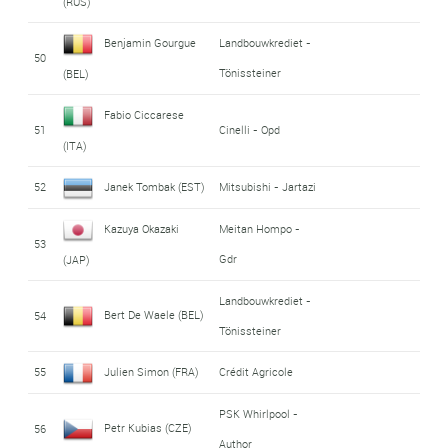
(RUS)
Benjamin Gourgue
Landbouwkrediet -
50
Tönissteiner
(BEL)
Fabio Ciccarese
51
Cinelli - Opd
(ITA)
52
Janek Tombak (EST)
Mitsubishi - Jartazi
Kazuya Okazaki
Meitan Hompo -
53
Gdr
(JAP)
Landbouwkrediet -
Bert De Waele (BEL)
54
Tönissteiner
55
Julien Simon (FRA)
Crédit Agricole
PSK Whirlpool -
Petr Kubias (CZE)
56
Author