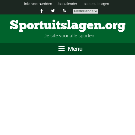
Info voor wedden
Jaarkalender
Laatste uitslagen



Sportuitslagen.org
De site voor alle sporten
Menu