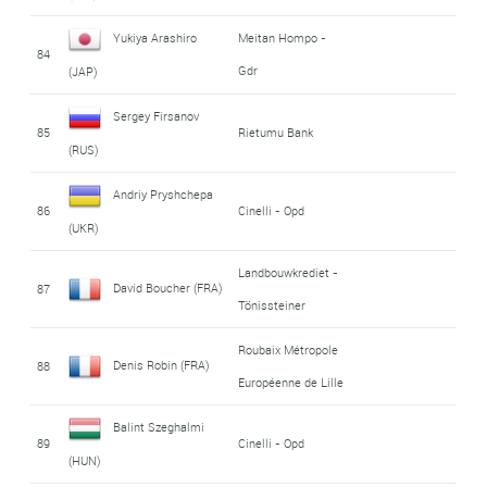
Yukiya Arashiro
Meitan Hompo -
84
Gdr
(JAP)
Sergey Firsanov
85
Rietumu Bank
(RUS)
Andriy Pryshchepa
86
Cinelli - Opd
(UKR)
Landbouwkrediet -
David Boucher (FRA)
87
Tönissteiner
Roubaix Métropole
Denis Robin (FRA)
88
Européenne de Lille
Balint Szeghalmi
89
Cinelli - Opd
(HUN)