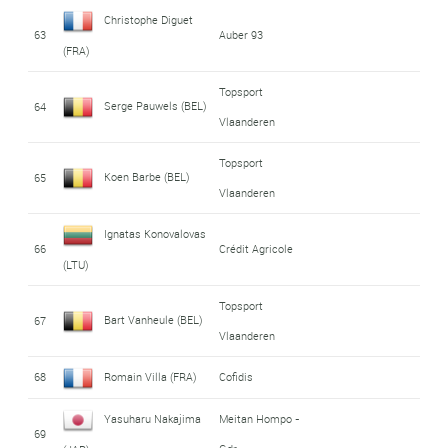
Christophe Diguet
63
Auber 93
(FRA)
Topsport
Serge Pauwels (BEL)
64
Vlaanderen
Topsport
Koen Barbe (BEL)
65
Vlaanderen
Ignatas Konovalovas
66
Crédit Agricole
(LTU)
Topsport
Bart Vanheule (BEL)
67
Vlaanderen
68
Romain Villa (FRA)
Cofidis
Yasuharu Nakajima
Meitan Hompo -
69