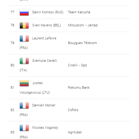
77
Daniil Komkov (RUS)
Team Katusha
78
Sven Nevens (BEL)
Mitsubishi - Jartazi
Laurent Lefevre
79
Bouygues Télécom
(FRA)
Gianluca Cavalli
80
Cinelli - Opd
(ITA)
Justas
81
Rietumu Bank
Volungevicius (LTU)
Damien Monier
82
Cofidis
(FRA)
Nicolas Vogondy
83
Agritubel
(FRA)