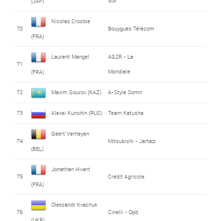
Gdr
(JAP)
Nicolas Crosbie
70
Bouygues Télécom
(FRA)
Laurent Mangel
AG2R - La
71
Mondiale
(FRA)
72
Maxim Gourov (KAZ)
A-Style Somn
73
Alexei Kunshin (RUS)
Team Katusha
Geert Verheyen
74
Mitsubishi - Jartazi
(BEL)
Jonathan Hivert
75
Crédit Agricole
(FRA)
Oleksandr Kvachuk
76
Cinelli - Opd
(UKR)