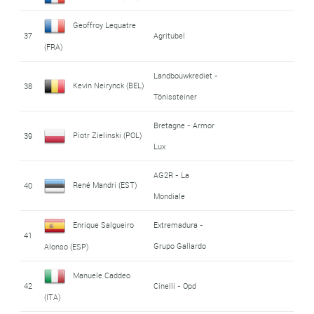
Geoffroy Lequatre
37
Agritubel
(FRA)
Landbouwkrediet -
Kevin Neirynck (BEL)
38
Tönissteiner
Bretagne - Armor
Piotr Zielinski (POL)
39
Lux
AG2R - La
René Mandri (EST)
40
Mondiale
Enrique Salgueiro
Extremadura -
41
Grupo Gallardo
Alonso (ESP)
Manuele Caddeo
42
Cinelli - Opd
(ITA)