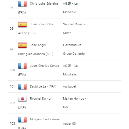
Christophe Edaleine
AG2R - La
97
Mondiale
(FRA)
Juan Jose Cobo
Saunier Duval -
98
Scott
Acebo (ESP)
Jose Angel
Extremadura -
99
Grupo Gallardo
Rodriguez Arcones (ESP)
Jean-Charles Senac
AG2R - La
100
Mondiale
(FRA)
101
David Le Lay (FRA)
Agritubel
Ryouhei Komori
Meitan Hompo -
102
Gdr
(JAP)
Morgan Chedhomme
103
Auber 93
(FRA)