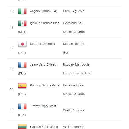
10
Angelo Furlan (ITA)
Crédit Agricole
Ignacio Sarabia Diaz
Extremadura -
11
Grupo Gallardo
(MEX)
Miyataka Shimizu
Meitan Hompo -
12
Gdr
(JAP)
Jean-Marc Bideau
Roubaix Métropole
13
Européenne de Lille
(FRA)
Rodrigo García Rena
Extremadura -
14
Grupo Gallardo
(ESP)
Jimmy Engoulvent
15
Crédit Agricole
(FRA)
Evaldas Siskevicius
VC La Pomme