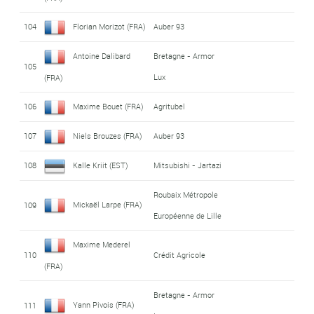
104
Florian Morizot (FRA)
Auber 93
Antoine Dalibard
Bretagne - Armor
105
Lux
(FRA)
106
Maxime Bouet (FRA)
Agritubel
107
Niels Brouzes (FRA)
Auber 93
108
Kalle Kriit (EST)
Mitsubishi - Jartazi
Roubaix Métropole
Mickaël Larpe (FRA)
109
Européenne de Lille
Maxime Mederel
110
Crédit Agricole
(FRA)
Bretagne - Armor
Yann Pivois (FRA)
111