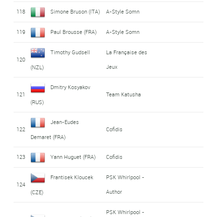
118
Simone Bruson (ITA)
A-Style Somn
119
Paul Brousse (FRA)
A-Style Somn
Timothy Gudsell
La Française des
120
Jeux
(NZL)
Dmitry Kosyakov
121
Team Katusha
(RUS)
Jean-Eudes
122
Cofidis
Demaret (FRA)
123
Yann Huguet (FRA)
Cofidis
Frantisek Kloucek
PSK Whirlpool -
124
Author
(CZE)
PSK Whirlpool -