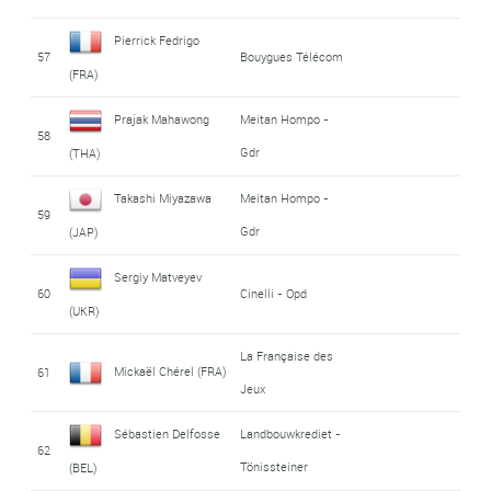
Pierrick Fedrigo
57
Bouygues Télécom
(FRA)
Prajak Mahawong
Meitan Hompo -
58
Gdr
(THA)
Takashi Miyazawa
Meitan Hompo -
59
Gdr
(JAP)
Sergiy Matveyev
60
Cinelli - Opd
(UKR)
La Française des
Mickaël Chérel (FRA)
61
Jeux
Sébastien Delfosse
Landbouwkrediet -
62
Tönissteiner
(BEL)