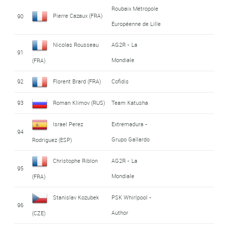
Roubaix Métropole
Pierre Cazaux (FRA)
90
Européenne de Lille
Nicolas Rousseau
AG2R - La
91
Mondiale
(FRA)
92
Florent Brard (FRA)
Cofidis
93
Roman Klimov (RUS)
Team Katusha
Israel Perez
Extremadura -
94
Grupo Gallardo
Rodriguez (ESP)
Christophe Riblon
AG2R - La
95
Mondiale
(FRA)
Stanislav Kozubek
PSK Whirlpool -
96
Author
(CZE)