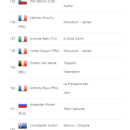
Petr Bencik (CZE)
125
Author
Mathieu Drouilly
126
Mitsubishi - Jartazi
(FRA)
127
Aristide Ratti (ITA)
A-Style Somn
128
Yohan Cauquil (FRA)
Mitsubishi - Jartazi
Preben Van Hecke
Topsport
129
Vlaanderen
(BEL)
La Française des
Anthony Roux (FRA)
130
Jeux
Alexander Porsev
131
Team Katusha
(RUS)
Christopher Sutton
Garmin - Chipotle
132