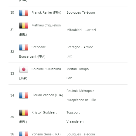
30
Franck Renier (FRA)
Bouygues Télécom
Mathieu Criquielion
31
Mitsubishi - Jartazi
(BEL)
Stéphane
Bretagne - Armor
32
Lux
Bonsergent (FRA)
Shinichi Fukushima
Meitan Hompo -
33
Gdr
(JAP)
Roubaix Métropole
Florian Vachon (FRA)
34
Européenne de Lille
Kristof Goddaert
Topsport
35
Vlaanderen
(BEL)
36
Yohann Gène (FRA)
Bouygues Télécom