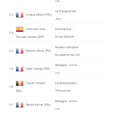
Lux
La Française des
Arnaud Gérard (FRA)
112
Jeux
Francisco José
Extremadura -
113
Grupo Gallardo
Terciado Sacedo (ESP)
Roubaix Métropole
Bastien Delrot (FRA)
114
Européenne de Lille
Bretagne - Armor
Noan Lelarge (FRA)
115
Lux
Steven Kleynen
Landbouwkrediet -
116
Tönissteiner
(BEL)
Bretagne - Armor
Benoît Poilvet (FRA)
117
Lux