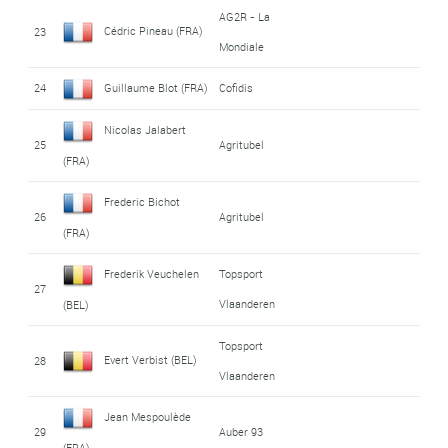
AG2R - La
Cédric Pineau (FRA)
23
Mondiale
24
Guillaume Blot (FRA)
Cofidis
Nicolas Jalabert
25
Agritubel
(FRA)
Frederic Bichot
26
Agritubel
(FRA)
Frederik Veuchelen
Topsport
27
Vlaanderen
(BEL)
Topsport
Evert Verbist (BEL)
28
Vlaanderen
Jean Mespoulède
29
Auber 93
(FRA)