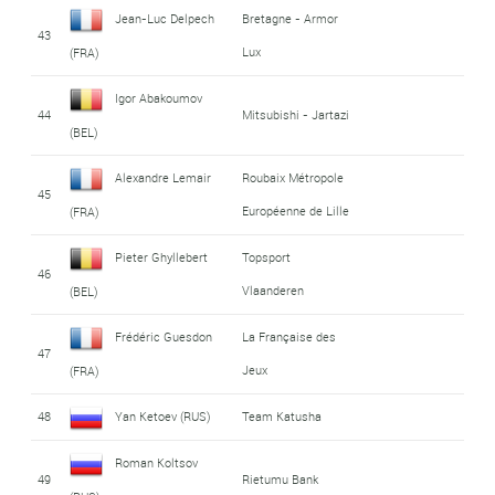
Jean-Luc Delpech
Bretagne - Armor
43
Lux
(FRA)
Igor Abakoumov
44
Mitsubishi - Jartazi
(BEL)
Alexandre Lemair
Roubaix Métropole
45
Européenne de Lille
(FRA)
Pieter Ghyllebert
Topsport
46
Vlaanderen
(BEL)
Frédéric Guesdon
La Française des
47
Jeux
(FRA)
48
Yan Ketoev (RUS)
Team Katusha
Roman Koltsov
49
Rietumu Bank