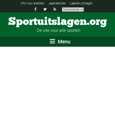
Info voor wedden
Jaarkalender
Laatste uitslagen



Sportuitslagen.org
De site voor alle sporten
Menu