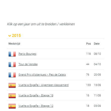
Klik op een jaar om uit te breiden / verkleinen
2015
Wedstrijd
Pos
Date
Paris-Bourges
118
08/10
Tour de Vendée
44
04/10
Grand Prix d'Isbergues - Pas de Calais
76
20/09
Vuelta a España - Algemeen klassement
133
13/09
Vuelta a España - Etappe 19
16
11/09
Vuelta a España - Etappe 12
18
03/09