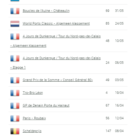
Boucles de l'Aulne - Châteaulin
69
31/05
World Ports Classic - Algemeen klassement
85
24/05
4 Jours de Dunkerque / Tour du Nord-pas-de-Calais
48
10/05
- Algemeen klassement
4 Jours de Dunkerque / Tour du Nord-pas-de-Calais
24
06/05
- Etappe 1
Grand Prix de la Somme « Conseil Général 80»
49
03/05
Tro-Bro Léon
4
19/04
GP de Denain Porte du Hainaut
67
16/04
Paris - Roubaix
56
12/04
Scheldeprijs
147
08/04