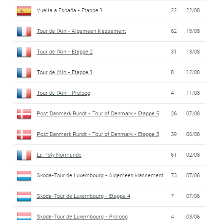
Vuelta a España - Etappe 1
22
22/08
Tour de l'Ain - Algemeen klassement
62
15/08
Tour de l'Ain - Etappe 2
31
13/08
Tour de l'Ain - Etappe 1
8
12/08
Tour de l'Ain - Proloog
4
11/08
Post Danmark Rundt - Tour of Denmark - Etappe 5
26
07/08
Post Danmark Rundt - Tour of Denmark - Etappe 3
39
06/08
La Poly Normande
61
02/08
Skoda-Tour de Luxembourg - Algemeen klassement
73
07/06
Skoda-Tour de Luxembourg - Etappe 4
7
07/06
Skoda-Tour de Luxembourg - Proloog
4
03/06