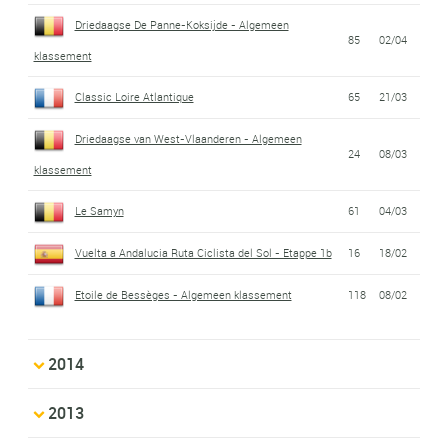
Driedaagse De Panne-Koksijde - Algemeen
85
02/04
klassement
Classic Loire Atlantique
65
21/03
Driedaagse van West-Vlaanderen - Algemeen
24
08/03
klassement
Le Samyn
61
04/03
Vuelta a Andalucia Ruta Ciclista del Sol - Etappe 1b
16
18/02
Etoile de Bessèges - Algemeen klassement
118
08/02
2014
2013