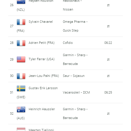
Hayden Roulston
Radioshack -
26
zt
Nissan
(NZL)
Sylvain Chavanel
Omega Pharma -
27
zt
Quick Step
(FRA)
28
Adrien Petit (FRA)
Cofidis
06:22
Garmin - Sharp -
Tyler Farrar (USA)
29
zt
Barracuda
30
Jean-Lou Païni (FRA)
Saur - Sojasun
zt
Gustav Erik Larsson
31
Vacansoleil - DCM
06:25
(SWE)
Heinrich Haussler
Garmin - Sharp -
32
zt
Barracuda
(AUS)
Maarten Tjallingii