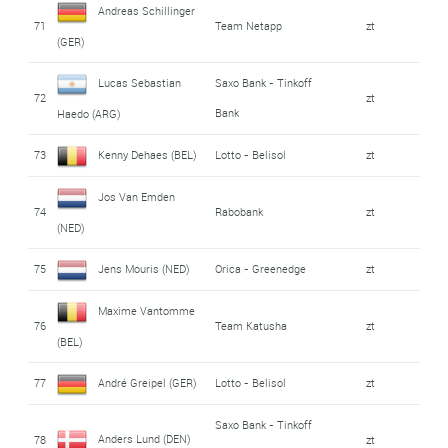
Andreas Schillinger
71
Team Netapp
zt
(GER)
Lucas Sebastian
Saxo Bank - Tinkoff
72
zt
Bank
Haedo (ARG)
73
Kenny Dehaes (BEL)
Lotto - Belisol
zt
Jos Van Emden
74
Rabobank
zt
(NED)
75
Jens Mouris (NED)
Orica - Greenedge
zt
Maxime Vantomme
76
Team Katusha
zt
(BEL)
77
André Greipel (GER)
Lotto - Belisol
zt
Saxo Bank - Tinkoff
Anders Lund (DEN)
78
zt