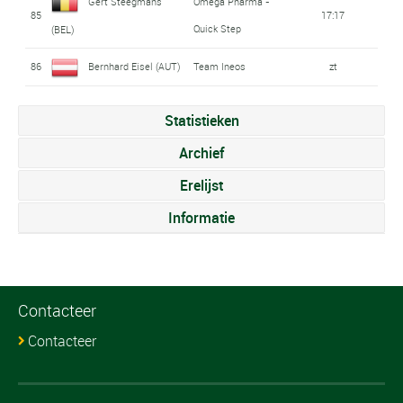
Gert Steegmans
Omega Pharma -
85
17:17
Quick Step
(BEL)
86
Bernhard Eisel (AUT)
Team Ineos
zt
Statistieken
Archief
Erelijst
Informatie
Contacteer
Contacteer