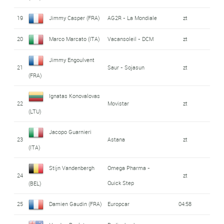
19
Jimmy Casper (FRA)
AG2R - La Mondiale
zt
20
Marco Marcato (ITA)
Vacansoleil - DCM
zt
Jimmy Engoulvent
21
Saur - Sojasun
zt
(FRA)
Ignatas Konovalovas
22
Movistar
zt
(LTU)
Jacopo Guarnieri
23
Astana
zt
(ITA)
Stijn Vandenbergh
Omega Pharma -
24
zt
Quick Step
(BEL)
25
Damien Gaudin (FRA)
Europcar
04:58