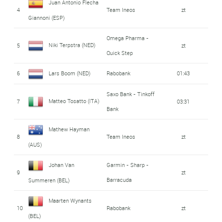
Juan Antonio Flecha
4
Team Ineos
zt
Giannoni (ESP)
Omega Pharma -
Niki Terpstra (NED)
5
zt
Quick Step
6
Lars Boom (NED)
Rabobank
01:43
Saxo Bank - Tinkoff
Matteo Tosatto (ITA)
7
03:31
Bank
Mathew Hayman
8
Team Ineos
zt
(AUS)
Johan Van
Garmin - Sharp -
9
zt
Barracuda
Summeren (BEL)
Maarten Wynants
10
Rabobank
zt
(BEL)