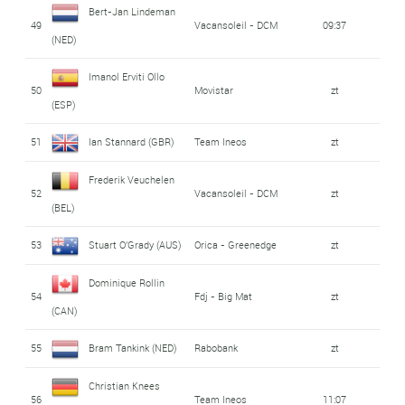
Bert-Jan Lindeman
49
Vacansoleil - DCM
09:37
(NED)
Imanol Erviti Ollo
50
Movistar
zt
(ESP)
51
Ian Stannard (GBR)
Team Ineos
zt
Frederik Veuchelen
52
Vacansoleil - DCM
zt
(BEL)
53
Stuart O'Grady (AUS)
Orica - Greenedge
zt
Dominique Rollin
54
Fdj - Big Mat
zt
(CAN)
55
Bram Tankink (NED)
Rabobank
zt
Christian Knees
56
Team Ineos
11:07