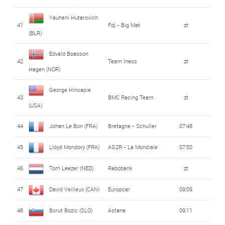
Yauheni Hutarovich
41
Fdj - Big Mat
zt
(BLR)
Edvald Boasson
42
Team Ineos
zt
Hagen (NOR)
George Hincapie
43
BMC Racing Team
zt
(USA)
44
Johan Le Bon (FRA)
Bretagne - Schuller
07:48
45
Lloyd Mondory (FRA)
AG2R - La Mondiale
07:50
46
Tom Leezer (NED)
Rabobank
zt
47
David Veilleux (CAN)
Europcar
09:09
48
Borut Bozic (SLO)
Astana
09:11