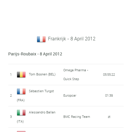
Frankrijk - 8 April 2012
Parijs-Roubaix - 8 April 2012
Omega Pharma -
Tom Boonen (BEL)
1
05:55:22
Quick Step
Sébastien Turgot
2
Europcar
01:39
(FRA)
Alessandro Ballan
3
BMC Racing Team
zt
(ITA)