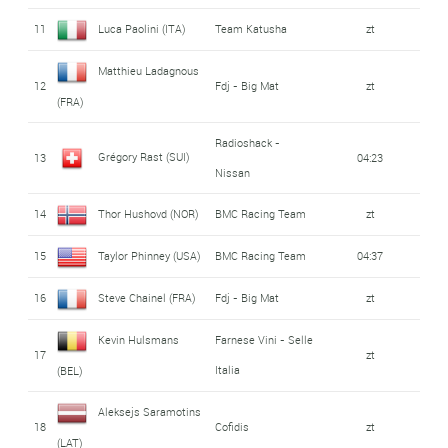
11
Luca Paolini (ITA)
Team Katusha
zt
Matthieu Ladagnous
12
Fdj - Big Mat
zt
(FRA)
Radioshack -
Grégory Rast (SUI)
13
04:23
Nissan
14
Thor Hushovd (NOR)
BMC Racing Team
zt
15
Taylor Phinney (USA)
BMC Racing Team
04:37
16
Steve Chainel (FRA)
Fdj - Big Mat
zt
Kevin Hulsmans
Farnese Vini - Selle
17
zt
Italia
(BEL)
Aleksejs Saramotins
18
Cofidis
zt
(LAT)