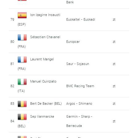
Bank
Ion Izagirre Insausti
79
Euskaltel - Euskadi
zt
(ESP)
Sébastien Chavanel
80
Europcar
zt
(FRA)
Laurent Mangel
81
Saur - Sojasun
zt
(FRA)
Manuel Quinziato
82
BMC Racing Team
zt
(ITA)
83
Bert De Backer (BEL)
Argos - Shimano
zt
Sep Vanmarcke
Garmin - Sharp -
84
zt
Barracuda
(BEL)