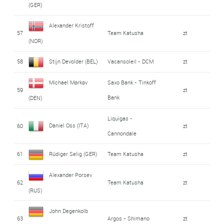
(GER)
Alexander Kristoff
57
Team Katusha
zt
(NOR)
58
Stijn Devolder (BEL)
Vacansoleil - DCM
zt
Michael Mørkøv
Saxo Bank - Tinkoff
59
zt
Bank
(DEN)
Liquigas -
Daniel Oss (ITA)
60
zt
Cannondale
61
Rüdiger Selig (GER)
Team Katusha
zt
Alexander Porsev
62
Team Katusha
zt
(RUS)
John Degenkolb
63
Argos - Shimano
zt