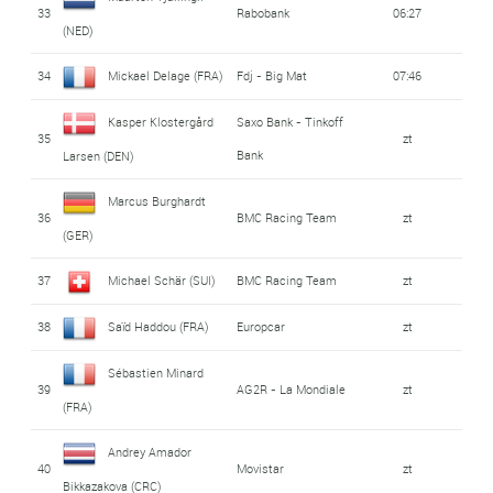
33
Rabobank
06:27
(NED)
34
Mickael Delage (FRA)
Fdj - Big Mat
07:46
Kasper Klostergård
Saxo Bank - Tinkoff
35
zt
Bank
Larsen (DEN)
Marcus Burghardt
36
BMC Racing Team
zt
(GER)
37
Michael Schär (SUI)
BMC Racing Team
zt
38
Saïd Haddou (FRA)
Europcar
zt
Sébastien Minard
39
AG2R - La Mondiale
zt
(FRA)
Andrey Amador
40
Movistar
zt
Bikkazakova (CRC)