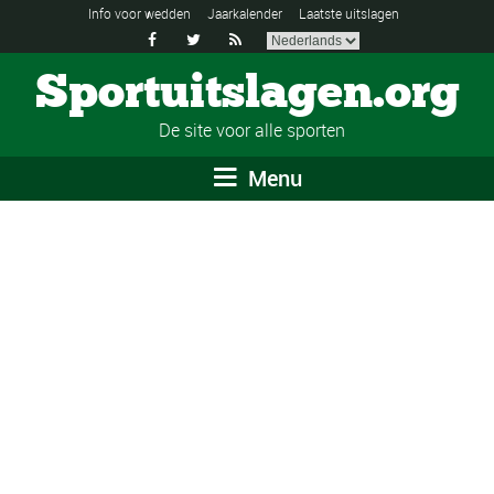
Info voor wedden
Jaarkalender
Laatste uitslagen



Sportuitslagen.org
De site voor alle sporten
Menu