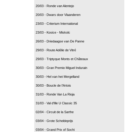
20/03 - Ronde van Alentejo
20/03 - Dwars door Vlaanderen
23/03 - Criterium International
23/03 - Kosice - Miskolc
26/03 - Driedaagse van De Panne
29/03 - Route Adélie de Vitré
29/03 - Triptyque Monts et Châteaux
30/03 - Gran Premio Miguel Indurain
30/03 - Hel van het Mergelland
30/03 - Boucle de l'Artois
31/03 - Ronde Van La Rioja
31/03 - Val d'Ille U Classic 35
02/04 - Circuit de la Sarthe
03/04 - Grote Scheldeprijs
03/04 - Grand Prix of Sochi