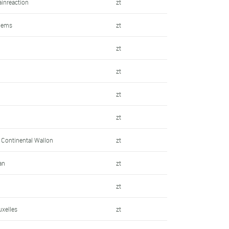
ainreaction
zt
llems
zt
zt
zt
zt
zt
e Continental Wallon
zt
an
zt
zt
uxelles
zt