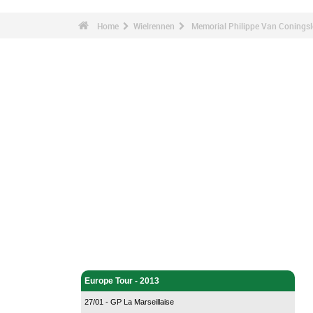
Home
Wielrennen
Memorial Philippe Van Coningsl
Wielrennen - Home
Europe Tour - 2013
27/01 - GP La Marseillaise