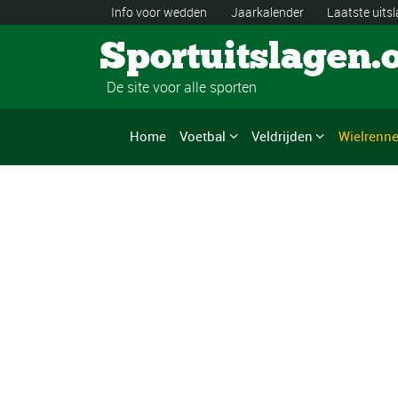
Info voor wedden
Jaarkalender
Laatste uits
Sportuitslagen.
De site voor alle sporten
Home
Voetbal
Veldrijden
Wielrenn