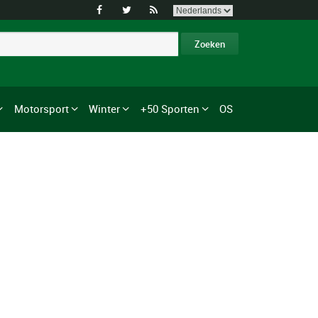



Motorsport
Winter
+50 Sporten
OS