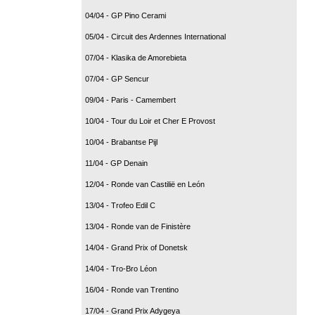
04/04 - GP Pino Cerami
05/04 - Circuit des Ardennes International
07/04 - Klasika de Amorebieta
07/04 - GP Sencur
09/04 - Paris - Camembert
10/04 - Tour du Loir et Cher E Provost
10/04 - Brabantse Pijl
11/04 - GP Denain
12/04 - Ronde van Castilië en León
13/04 - Trofeo Edil C
13/04 - Ronde van de Finistère
14/04 - Grand Prix of Donetsk
14/04 - Tro-Bro Léon
16/04 - Ronde van Trentino
17/04 - Grand Prix Adygeya