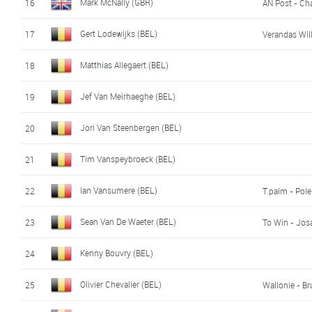
Mark McNally (GBR)
16
AN Post - Ch
Gert Lodewijks (BEL)
17
Verandas Wi
Matthias Allegaert (BEL)
18
Jef Van Meirhaeghe (BEL)
19
Jori Van Steenbergen (BEL)
20
Tim Vanspeybroeck (BEL)
21
Ian Vansumere (BEL)
22
T.palm - Pol
Sean Van De Waeter (BEL)
23
To Win - Jos
Kenny Bouvry (BEL)
24
Olivier Chevalier (BEL)
25
Wallonie - Br