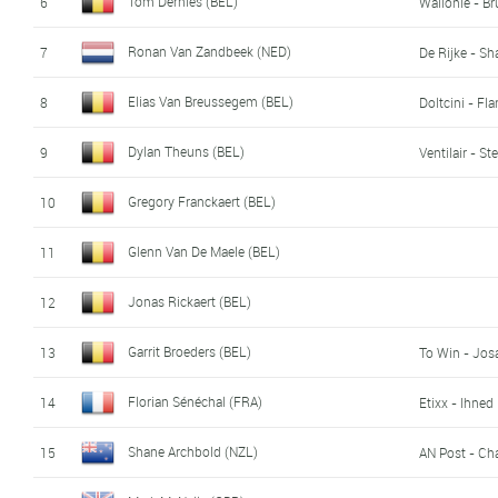
Tom Dernies (BEL)
6
Wallonie - Br
Ronan Van Zandbeek (NED)
7
De Rijke - S
Elias Van Breussegem (BEL)
8
Doltcini - Fl
Dylan Theuns (BEL)
9
Ventilair - Ste
Gregory Franckaert (BEL)
10
Glenn Van De Maele (BEL)
11
Jonas Rickaert (BEL)
12
Garrit Broeders (BEL)
13
To Win - Jos
Florian Sénéchal (FRA)
14
Etixx - Ihned
Shane Archbold (NZL)
15
AN Post - Ch