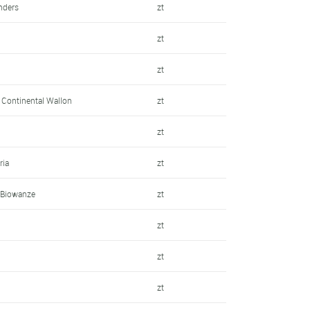
anders
zt
zt
zt
e Continental Wallon
zt
zt
ria
zt
 Biowanze
zt
zt
zt
zt