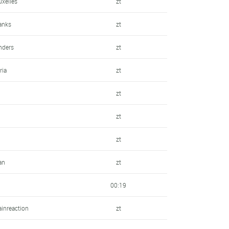
uxelles
zt
hanks
zt
anders
zt
ria
zt
zt
zt
zt
an
zt
00:19
ainreaction
zt