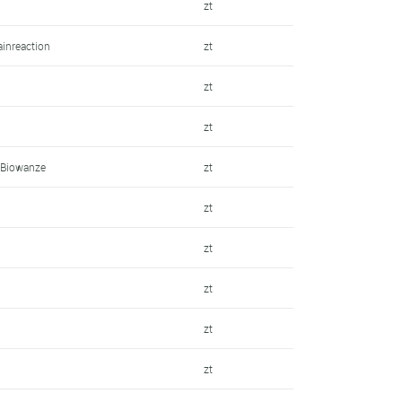
zt
ainreaction
zt
zt
zt
 Biowanze
zt
zt
zt
zt
zt
zt