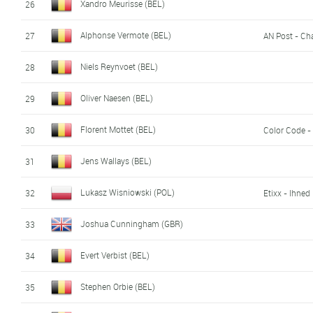
Xandro Meurisse (BEL)
26
Alphonse Vermote (BEL)
27
AN Post - Ch
Niels Reynvoet (BEL)
28
Oliver Naesen (BEL)
29
Florent Mottet (BEL)
30
Color Code -
Jens Wallays (BEL)
31
Lukasz Wisniowski (POL)
32
Etixx - Ihned
Joshua Cunningham (GBR)
33
Evert Verbist (BEL)
34
Stephen Orbie (BEL)
35