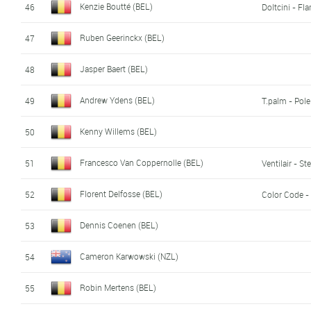
Kenzie Boutté (BEL)
46
Doltcini - Fl
Ruben Geerinckx (BEL)
47
Jasper Baert (BEL)
48
Andrew Ydens (BEL)
49
T.palm - Pol
Kenny Willems (BEL)
50
Francesco Van Coppernolle (BEL)
51
Ventilair - Ste
Florent Delfosse (BEL)
52
Color Code -
Dennis Coenen (BEL)
53
Cameron Karwowski (NZL)
54
Robin Mertens (BEL)
55