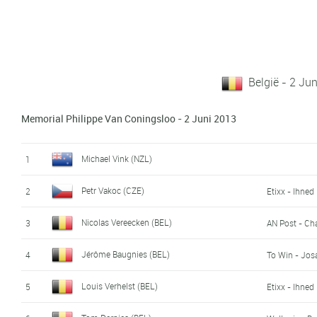
België - 2 Ju
Memorial Philippe Van Coningsloo - 2 Juni 2013
Michael Vink (NZL)
1
Petr Vakoc (CZE)
2
Etixx - Ihned
Nicolas Vereecken (BEL)
3
AN Post - Ch
Jérôme Baugnies (BEL)
4
To Win - Jos
Louis Verhelst (BEL)
5
Etixx - Ihned