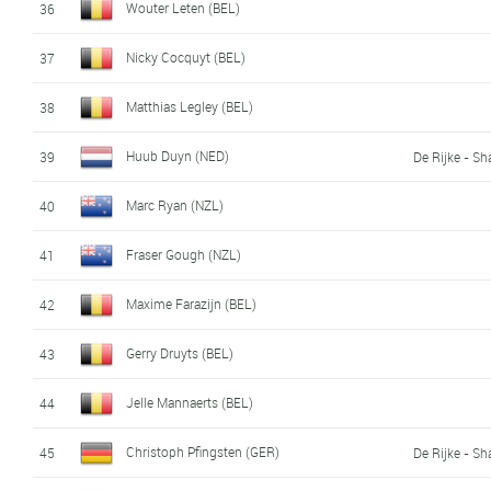
Wouter Leten (BEL)
36
Nicky Cocquyt (BEL)
37
Matthias Legley (BEL)
38
Huub Duyn (NED)
39
De Rijke - S
Marc Ryan (NZL)
40
Fraser Gough (NZL)
41
Maxime Farazijn (BEL)
42
Gerry Druyts (BEL)
43
Jelle Mannaerts (BEL)
44
Christoph Pfingsten (GER)
45
De Rijke - S