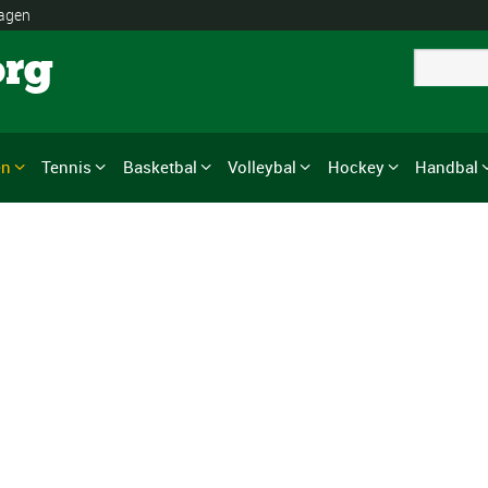
lagen
org
en
Tennis
Basketbal
Volleybal
Hockey
Handbal