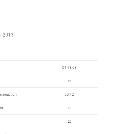
ni 2013
04:13:08
zt
ainreaction
00:12
an
zt
zt