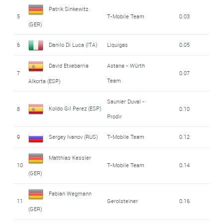
Patrik Sinkewitz
5
T-Mobile Team
0.03
(GER)
6
Danilo Di Luca (ITA)
Liquigas
0.05
David Etxebarria
Astana - Würth
7
0.07
Team
Alkorta (ESP)
Saunier Duval -
Koldo Gil Perez (ESP)
8
0.10
Prodir
9
Sergey Ivanov (RUS)
T-Mobile Team
0.12
Matthias Kessler
10
T-Mobile Team
0.14
(GER)
Fabian Wegmann
11
Gerolsteiner
0.16
(GER)