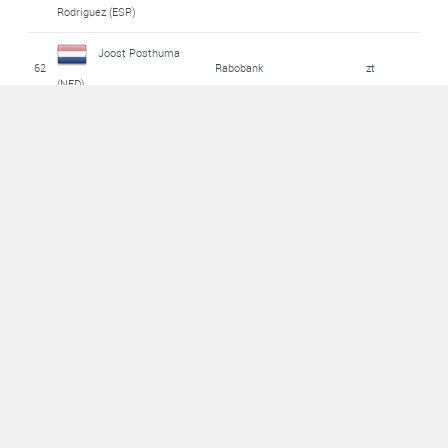
Rodriguez (ESP)
Joost Posthuma
62
Rabobank
zt
(NED)
Phonak Hearing
Uros Murn (SLO)
63
2.12
Systems
Stéphane Goubert
64
AG2R Prévoyance
zt
(FRA)
Team Barloworld -
Ryan Cox (RSA)
65
zt
Valsir
Statistieken
Archief
Erelijst