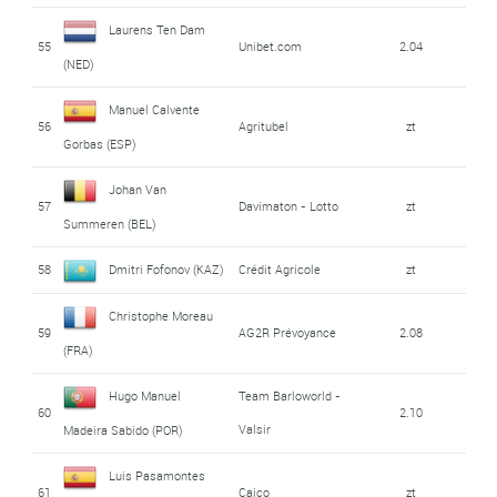
Laurens Ten Dam
55
Unibet.com
2.04
(NED)
Manuel Calvente
56
Agritubel
zt
Gorbas (ESP)
Johan Van
57
Davimaton - Lotto
zt
Summeren (BEL)
58
Dmitri Fofonov (KAZ)
Crédit Agricole
zt
Christophe Moreau
59
AG2R Prévoyance
2.08
(FRA)
Hugo Manuel
Team Barloworld -
60
2.10
Valsir
Madeira Sabido (POR)
Luis Pasamontes
61
Caico
zt