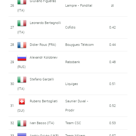
Giuliano Figueras
26
Lampre - Fondital
zt
(ITA)
Leonardo Bertagnolli
27
Cofidis
0.42
(ITA)
28
Didier Rous (FRA)
Bouygues Télécom
0.44
Alexandr Kolobnev
29
Rabobank
0.48
(RUS)
Stefano Garzelli
30
Liquigas
0.51
(ITA)
Rubens Bertogliati
Saunier Duval -
31
0.52
Prodir
(SUI)
32
Ivan Basso (ITA)
Team CSC
0.53
33
Andriy Grivko (UKR)
Team Milram
0.57