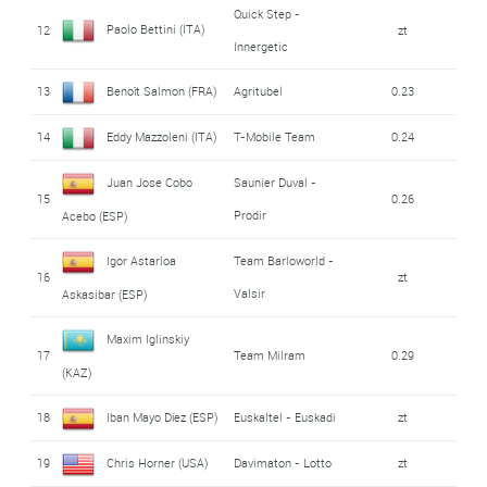
Quick Step -
Paolo Bettini (ITA)
12
zt
Innergetic
13
Benoît Salmon (FRA)
Agritubel
0.23
14
Eddy Mazzoleni (ITA)
T-Mobile Team
0.24
Juan Jose Cobo
Saunier Duval -
15
0.26
Prodir
Acebo (ESP)
Igor Astarloa
Team Barloworld -
16
zt
Valsir
Askasibar (ESP)
Maxim Iglinskiy
17
Team Milram
0.29
(KAZ)
18
Iban Mayo Díez (ESP)
Euskaltel - Euskadi
zt
19
Chris Horner (USA)
Davimaton - Lotto
zt