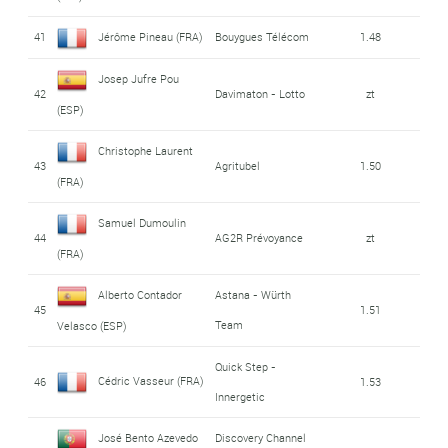
41
Jérôme Pineau (FRA)
Bouygues Télécom
1.48
Josep Jufre Pou
42
Davimaton - Lotto
zt
(ESP)
Christophe Laurent
43
Agritubel
1.50
(FRA)
Samuel Dumoulin
44
AG2R Prévoyance
zt
(FRA)
Alberto Contador
Astana - Würth
45
1.51
Team
Velasco (ESP)
Quick Step -
Cédric Vasseur (FRA)
46
1.53
Innergetic
José Bento Azevedo
Discovery Channel