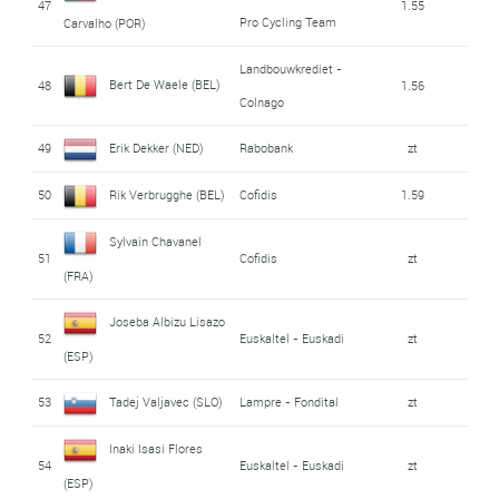
47
1.55
Pro Cycling Team
Carvalho (POR)
Landbouwkrediet -
Bert De Waele (BEL)
48
1.56
Colnago
49
Erik Dekker (NED)
Rabobank
zt
50
Rik Verbrugghe (BEL)
Cofidis
1.59
Sylvain Chavanel
51
Cofidis
zt
(FRA)
Joseba Albizu Lisazo
52
Euskaltel - Euskadi
zt
(ESP)
53
Tadej Valjavec (SLO)
Lampre - Fondital
zt
Inaki Isasi Flores
54
Euskaltel - Euskadi
zt
(ESP)