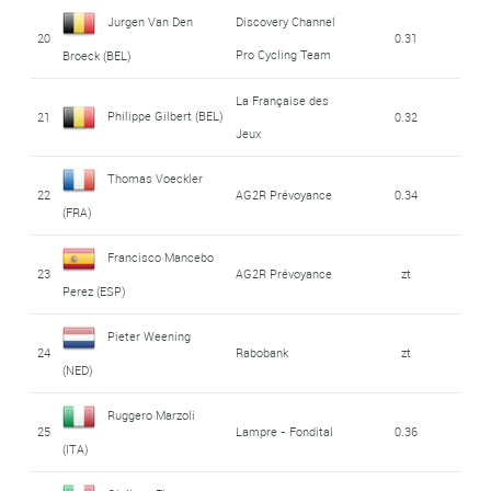
Jurgen Van Den
Discovery Channel
20
0.31
Pro Cycling Team
Broeck (BEL)
La Française des
Philippe Gilbert (BEL)
21
0.32
Jeux
Thomas Voeckler
22
AG2R Prévoyance
0.34
(FRA)
Francisco Mancebo
23
AG2R Prévoyance
zt
Perez (ESP)
Pieter Weening
24
Rabobank
zt
(NED)
Ruggero Marzoli
25
Lampre - Fondital
0.36
(ITA)