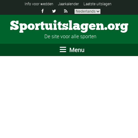
Info voor wedden
Jaarkalender
Laatste uitslagen



Sportuitslagen.org
De site voor alle sporten
Menu