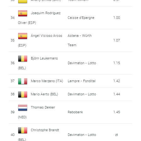
Joaquim Rodríguez
34
Caisse d'Epargne
1.00
Oliver (ESP)
Ángel Vicioso Arcos
Astana - Würth
35
1.07
Team
(ESP)
Björn Leukemans
36
Davimaton - Lotto
1.15
(BEL)
37
Marco Marzano (ITA)
Lampre - Fondital
1.42
38
Mario Aerts (BEL)
Davimaton - Lotto
1.44
Thomas Dekker
39
Rabobank
1.45
(NED)
Christophe Brandt
40
Davimaton - Lotto
zt
(BEL)