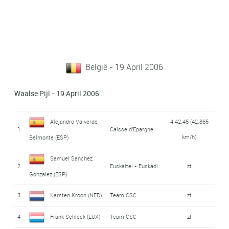
België - 19 April 2006
Waalse Pijl - 19 April 2006
Alejandro Valverde
4.42.45 (42.865
1
Caisse d'Epargne
km/h)
Belmonte (ESP)
Samuel Sanchez
2
Euskaltel - Euskadi
zt
Gonzalez (ESP)
3
Karsten Kroon (NED)
Team CSC
zt
4
Fränk Schleck (LUX)
Team CSC
zt