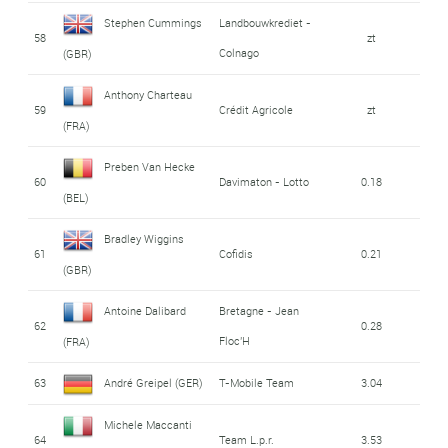
Stephen Cummings
Landbouwkrediet -
58
zt
Colnago
(GBR)
Anthony Charteau
59
Crédit Agricole
zt
(FRA)
Preben Van Hecke
60
Davimaton - Lotto
0.18
(BEL)
Bradley Wiggins
61
Cofidis
0.21
(GBR)
Antoine Dalibard
Bretagne - Jean
62
0.28
Floc'H
(FRA)
63
André Greipel (GER)
T-Mobile Team
3.04
Michele Maccanti
64
Team L.p.r.
3.53