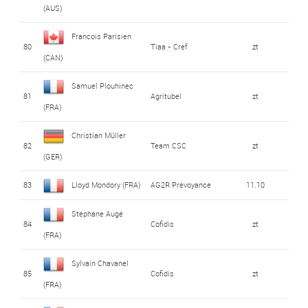
(AUS)
Francois Parisien
80
Tiaa - Cref
zt
(CAN)
Samuel Plouhinec
81
Agritubel
zt
(FRA)
Christian Müller
82
Team CSC
zt
(GER)
83
Lloyd Mondory (FRA)
AG2R Prévoyance
11.10
Stéphane Augé
84
Cofidis
zt
(FRA)
Sylvain Chavanel
85
Cofidis
zt
(FRA)