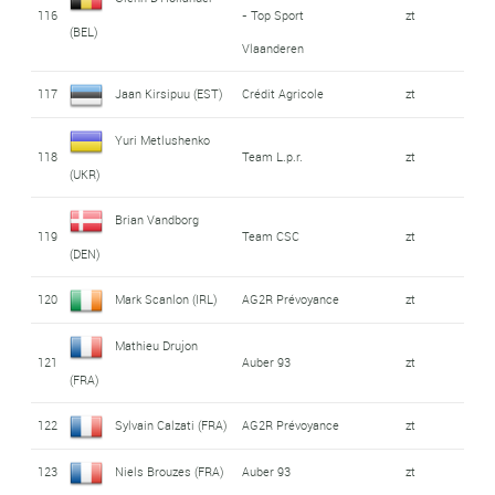
116
- Top Sport
zt
(BEL)
Vlaanderen
117
Jaan Kirsipuu (EST)
Crédit Agricole
zt
Yuri Metlushenko
118
Team L.p.r.
zt
(UKR)
Brian Vandborg
119
Team CSC
zt
(DEN)
120
Mark Scanlon (IRL)
AG2R Prévoyance
zt
Mathieu Drujon
121
Auber 93
zt
(FRA)
122
Sylvain Calzati (FRA)
AG2R Prévoyance
zt
123
Niels Brouzes (FRA)
Auber 93
zt