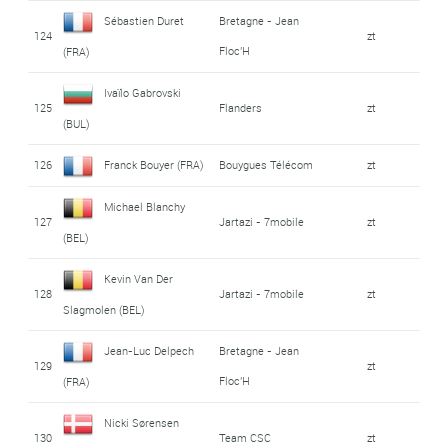
Sébastien Duret
Bretagne - Jean
124
zt
Floc'H
(FRA)
Ivaïlo Gabrovski
125
Flanders
zt
(BUL)
126
Franck Bouyer (FRA)
Bouygues Télécom
zt
Michael Blanchy
127
Jartazi - 7mobile
zt
(BEL)
Kevin Van Der
128
Jartazi - 7mobile
zt
Slagmolen (BEL)
Jean-Luc Delpech
Bretagne - Jean
129
zt
Floc'H
(FRA)
Nicki Sørensen
130
Team CSC
zt