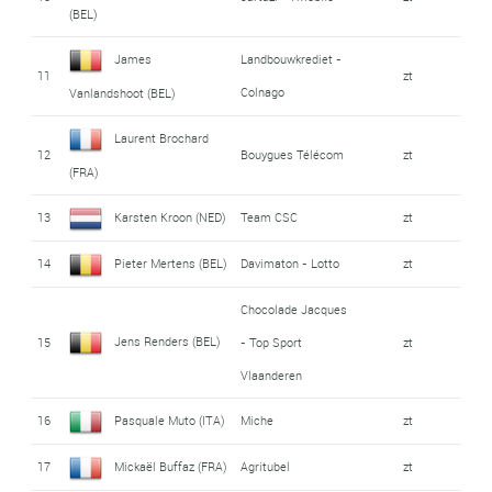
(BEL)
James
Landbouwkrediet -
11
zt
Colnago
Vanlandshoot (BEL)
Laurent Brochard
12
Bouygues Télécom
zt
(FRA)
13
Karsten Kroon (NED)
Team CSC
zt
14
Pieter Mertens (BEL)
Davimaton - Lotto
zt
Chocolade Jacques
Jens Renders (BEL)
15
- Top Sport
zt
Vlaanderen
16
Pasquale Muto (ITA)
Miche
zt
17
Mickaël Buffaz (FRA)
Agritubel
zt