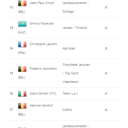
Jean-Paul Simon
Landbouwkrediet -
32
zt
Colnago
(BEL)
Dmitriy Muravyev
33
Jartazi - 7mobile
zt
(KAZ)
Christophe Laurent
34
Agritubel
zt
(FRA)
Chocolade Jacques
Frederik Veuchelen
35
- Top Sport
zt
(BEL)
Vlaanderen
36
Giairo Ermeti (ITA)
Team L.p.r.
zt
Maxime Monfort
37
Cofidis
zt
(BEL)
Landbouwkrediet -