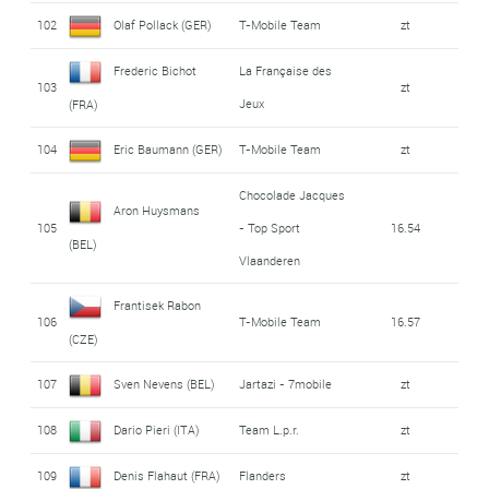
102
Olaf Pollack (GER)
T-Mobile Team
zt
Frederic Bichot
La Française des
103
zt
Jeux
(FRA)
104
Eric Baumann (GER)
T-Mobile Team
zt
Chocolade Jacques
Aron Huysmans
105
- Top Sport
16.54
(BEL)
Vlaanderen
Frantisek Rabon
106
T-Mobile Team
16.57
(CZE)
107
Sven Nevens (BEL)
Jartazi - 7mobile
zt
108
Dario Pieri (ITA)
Team L.p.r.
zt
109
Denis Flahaut (FRA)
Flanders
zt