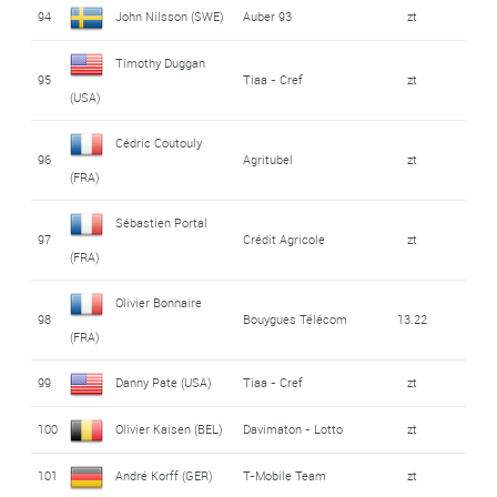
94
John Nilsson (SWE)
Auber 93
zt
Timothy Duggan
95
Tiaa - Cref
zt
(USA)
Cédric Coutouly
96
Agritubel
zt
(FRA)
Sébastien Portal
97
Crédit Agricole
zt
(FRA)
Olivier Bonnaire
98
Bouygues Télécom
13.22
(FRA)
99
Danny Pate (USA)
Tiaa - Cref
zt
100
Olivier Kaisen (BEL)
Davimaton - Lotto
zt
101
André Korff (GER)
T-Mobile Team
zt