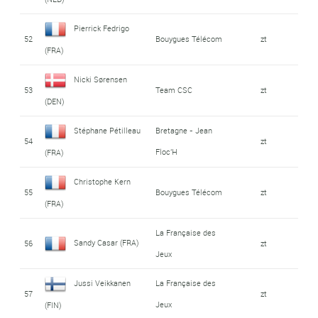
Pierrick Fedrigo
52
Bouygues Télécom
zt
(FRA)
Nicki Sørensen
53
Team CSC
zt
(DEN)
Stéphane Pétilleau
Bretagne - Jean
54
zt
Floc'H
(FRA)
Christophe Kern
55
Bouygues Télécom
zt
(FRA)
La Française des
Sandy Casar (FRA)
56
zt
Jeux
Jussi Veikkanen
La Française des
57
zt
Jeux
(FIN)