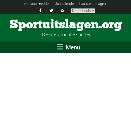
Info voor wedden
Jaarkalender
Laatste uitslagen



Sportuitslagen.org
De site voor alle sporten
Menu