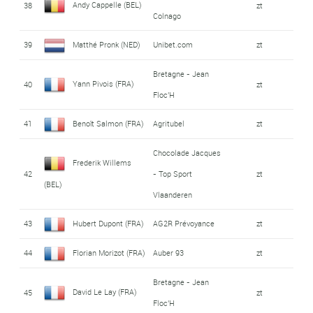
Andy Cappelle (BEL)
38
zt
Colnago
39
Matthé Pronk (NED)
Unibet.com
zt
Bretagne - Jean
Yann Pivois (FRA)
40
zt
Floc'H
41
Benoît Salmon (FRA)
Agritubel
zt
Chocolade Jacques
Frederik Willems
42
- Top Sport
zt
(BEL)
Vlaanderen
43
Hubert Dupont (FRA)
AG2R Prévoyance
zt
44
Florian Morizot (FRA)
Auber 93
zt
Bretagne - Jean
David Le Lay (FRA)
45
zt
Floc'H