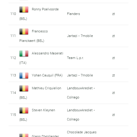
Ronny Poelvoorde
110
Flanders
zt
(BEL)
Francesco
111
Jartazi - 7mobile
zt
Planckaert (BEL)
Alessandro Maserati
112
Team L.p.r.
zt
(ITA)
113
Yohan Cauquil (FRA)
Jartazi - 7mobile
zt
Mathieu Criquielion
Landbouwkrediet -
114
zt
Colnago
(BEL)
Steven Kleynen
Landbouwkrediet -
115
zt
Colnago
(BEL)
Chocolade Jacques
Glenn D'Hollander