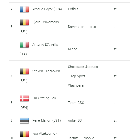
4
Arnaud Coyot (FRA)
Cofidis
zt
Björn Leukemans
5
Davimaton - Lotto
zt
(BEL)
Antonio D'Aniello
6
Miche
zt
(ITA)
Chocolade Jacques
Steven Caethoven
7
- Top Sport
zt
(BEL)
Vlaanderen
Lars Ytting Bak
8
Team CSC
zt
(DEN)
9
René Mandri (EST)
Auber 93
zt
Igor Abakoumov
10
Jartazi - 7mobile
zt