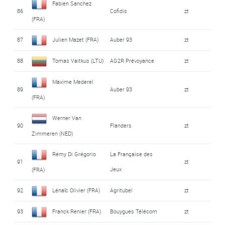
Fabien Sanchez
86
Cofidis
zt
(FRA)
87
Julien Mazet (FRA)
Auber 93
zt
88
Tomas Vaitkus (LTU)
AG2R Prévoyance
zt
Maxime Mederel
89
Auber 93
zt
(FRA)
Werner Van
90
Flanders
zt
Zimmeren (NED)
Rémy Di Grégorio
La Française des
91
zt
Jeux
(FRA)
92
Lénaïc Olivier (FRA)
Agritubel
zt
93
Franck Renier (FRA)
Bouygues Télécom
zt