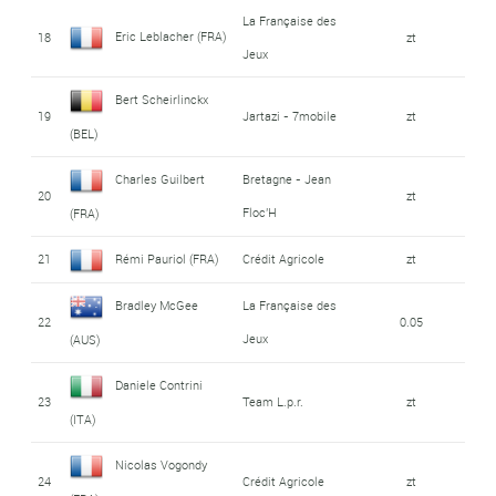
La Française des
Eric Leblacher (FRA)
18
zt
Jeux
Bert Scheirlinckx
19
Jartazi - 7mobile
zt
(BEL)
Charles Guilbert
Bretagne - Jean
20
zt
Floc'H
(FRA)
21
Rémi Pauriol (FRA)
Crédit Agricole
zt
Bradley McGee
La Française des
22
0.05
Jeux
(AUS)
Daniele Contrini
23
Team L.p.r.
zt
(ITA)
Nicolas Vogondy
24
Crédit Agricole
zt