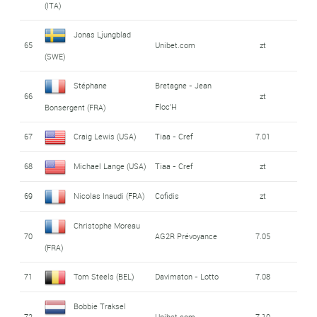
(ITA)
Jonas Ljungblad
65
Unibet.com
zt
(SWE)
Stéphane
Bretagne - Jean
66
zt
Floc'H
Bonsergent (FRA)
67
Craig Lewis (USA)
Tiaa - Cref
7.01
68
Michael Lange (USA)
Tiaa - Cref
zt
69
Nicolas Inaudi (FRA)
Cofidis
zt
Christophe Moreau
70
AG2R Prévoyance
7.05
(FRA)
71
Tom Steels (BEL)
Davimaton - Lotto
7.08
Bobbie Traksel
72
Unibet.com
7.10