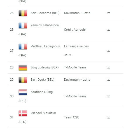
(FRA)
25
Bert Roesems (BEL)
Davimaton - Lotto
zt
Yannick Talabardon
26
Crédit Agricole
zt
(FRA)
Matthieu Ladagnous
La Française des
27
zt
Jeux
(FRA)
28
Jörg Ludewig (GER)
T-Mobile Team
zt
29
Bart Dockx (BEL)
Davimaton - Lotto
zt
Bastiaan Giling
30
T-Mobile Team
zt
(NED)
Michael Blaudzun
31
Team CSC
zt
(DEN)