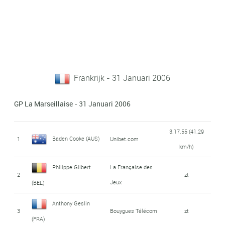
Frankrijk - 31 Januari 2006
GP La Marseillaise - 31 Januari 2006
3.17.55 (41.29
Baden Cooke (AUS)
1
Unibet.com
km/h)
Philippe Gilbert
La Française des
2
zt
Jeux
(BEL)
Anthony Geslin
3
Bouygues Télécom
zt
(FRA)