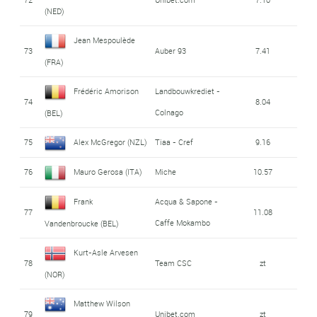
(NED)
Jean Mespoulède
73
Auber 93
7.41
(FRA)
Frédéric Amorison
Landbouwkrediet -
74
8.04
Colnago
(BEL)
75
Alex McGregor (NZL)
Tiaa - Cref
9.16
76
Mauro Gerosa (ITA)
Miche
10.57
Frank
Acqua & Sapone -
77
11.08
Caffe Mokambo
Vandenbroucke (BEL)
Kurt-Asle Arvesen
78
Team CSC
zt
(NOR)
Matthew Wilson
79
Unibet.com
zt