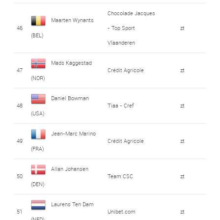
Chocolade Jacques
Maarten Wynants
46
- Top Sport
zt
(BEL)
Vlaanderen
Mads Kaggestad
47
Crédit Agricole
zt
(NOR)
Daniel Bowman
48
Tiaa - Cref
zt
(USA)
Jean-Marc Marino
49
Crédit Agricole
zt
(FRA)
Allan Johansen
50
Team CSC
zt
(DEN)
Laurens Ten Dam
51
Unibet.com
zt
(NED)