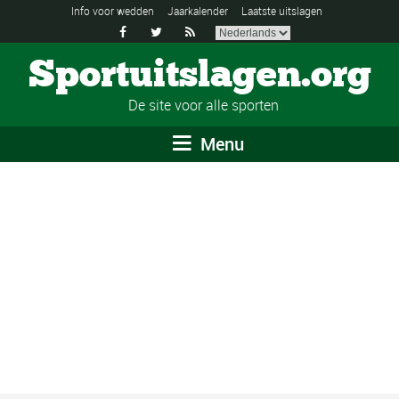
Info voor wedden
Jaarkalender
Laatste uitslagen



Sportuitslagen.org
De site voor alle sporten
Menu