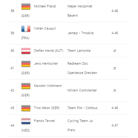
Michael Franzl
Mapei Heizomat
38
4.46
Bayern
(GER)
Yohan Cauquil
39
Jartazi - 7mobile
4.46
(FRA)
40
Stefan Heine (AUT)
Team Lamonta
zt
Jens Hentschel
Radteam Dsc
41
zt
Sparkasse Dresden
(GER)
Karsten Volkmann
42
Milram Continental
zt
(GER)
43
Tino Meier (GER)
Team Pot - Cottbus
4.46
Franck Terwel
Cycling Team Jo
44
4.47
Piels
(NED)