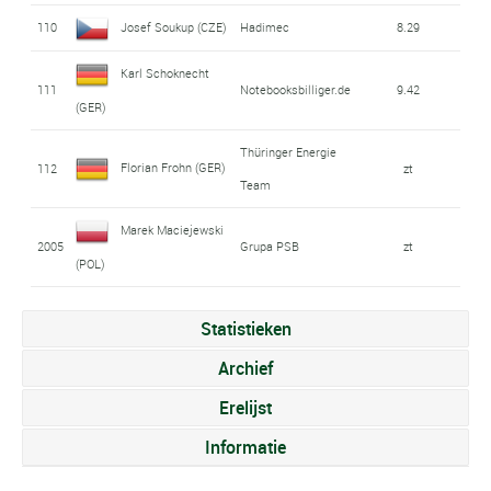
110
Josef Soukup (CZE)
Hadimec
8.29
Karl Schoknecht
111
Notebooksbilliger.de
9.42
(GER)
Thüringer Energie
Florian Frohn (GER)
112
zt
Team
Marek Maciejewski
2005
Grupa PSB
zt
(POL)
Statistieken
Archief
Erelijst
Informatie