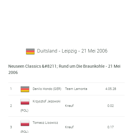
Duitsland - Leipzig - 21 Mei 2006
Neuseen Classics &#8211; Rund um Die Braunkohle - 21 Mei
2006
1
Danilo Hondo (GER)
Team Lamonta
4.05.28
Krzysztof Jezowski
2
Knauf
0.02
(POL)
Tomasz Lisowicz
3
Knauf
0.17
(POL)