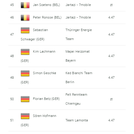
45
Jan Soetens (BEL)
Jartazi - 7mobile
zt
46
Peter Ronsse (BEL)
Jartazi - 7mobile
4.47
Sebastian
Thüringer Energie
47
4.47
Team
Schwager (GER)
Kim Lachmann
Mapei Heizomat
48
4.47
Bayern
(GER)
Simon Geschke
Ked Bianchi Team
49
4.47
Berlin
(GER)
Felt Rennteam
Florian Betz (GER)
50
zt
Chiemgau
Sören Hofmann
51
Team Lamonta
4.47
(GER)