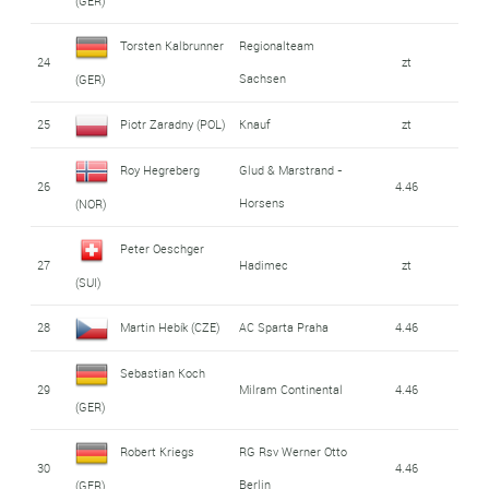
(GER)
Torsten Kalbrunner
Regionalteam
24
zt
Sachsen
(GER)
25
Piotr Zaradny (POL)
Knauf
zt
Roy Hegreberg
Glud & Marstrand -
26
4.46
Horsens
(NOR)
Peter Oeschger
27
Hadimec
zt
(SUI)
28
Martin Hebík (CZE)
AC Sparta Praha
4.46
Sebastian Koch
29
Milram Continental
4.46
(GER)
Robert Kriegs
RG Rsv Werner Otto
30
4.46
Berlin
(GER)