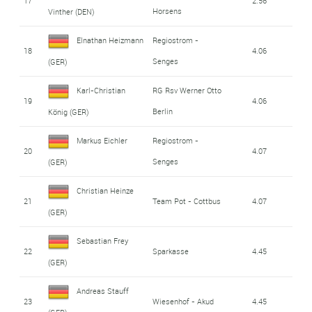
17
2.56
Horsens
Vinther (DEN)
Elnathan Heizmann
Regiostrom -
18
4.06
Senges
(GER)
Karl-Christian
RG Rsv Werner Otto
19
4.06
Berlin
König (GER)
Markus Eichler
Regiostrom -
20
4.07
Senges
(GER)
Christian Heinze
21
Team Pot - Cottbus
4.07
(GER)
Sebastian Frey
22
Sparkasse
4.45
(GER)
Andreas Stauff
23
Wiesenhof - Akud
4.45