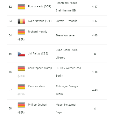
Rennteam Focus -
Ronny Hartz (GER)
52
4.47
Steintherme BB
53
Sven Nevens (BEL)
Jartazi - 7mobile
4.47
Richard Hennig
54
Team Wurzener
4.48
(GER)
Cube Team Dukla
Jiri Faltys (CZE)
55
zt
Liberec
Christopher Kramp
RG Rsv Werner Otto
56
4.48
Berlin
(GER)
Karsten Hess
Thüringer Energie
57
4.48
Team
(GER)
Philipp Seubert
Mapei Heizomat
58
zt
Bayern
(GER)