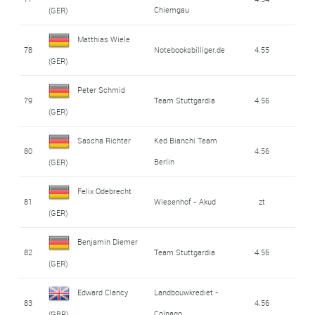
Chiemgau
(GER)
Matthias Wiele
78
Notebooksbilliger.de
4.55
(GER)
Peter Schmid
79
Team Stuttgardia
4.56
(GER)
Sascha Richter
Ked Bianchi Team
80
4.56
Berlin
(GER)
Felix Odebrecht
81
Wiesenhof - Akud
zt
(GER)
Benjamin Diemer
82
Team Stuttgardia
4.56
(GER)
Edward Clancy
Landbouwkrediet -
83
4.56
Colnago
(GBR)