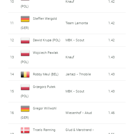
10
Knauf
1.42
(POL)
Steffen Weigold
11
Team Lamonta
1.42
(GER)
12
Dawid Krupa (POL)
MBK - Scout
1.42
Wojciech Pawlak
13
Knauf
1.43
(POL)
14
Robby Meul (BEL)
Jartazi - 7mobile
1.43
Grzegorz Putek
15
MBK - Scout
1.43
(POL)
Gregor Willwohl
16
Wiesenhof - Akud
1.46
(GER)
Troels Rønning
Glud & Marstrand -