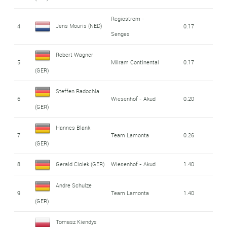
Regiostrom -
Jens Mouris (NED)
4
0.17
Senges
Robert Wagner
5
Milram Continental
0.17
(GER)
Steffen Radochla
6
Wiesenhof - Akud
0.20
(GER)
Hannes Blank
7
Team Lamonta
0.26
(GER)
8
Gerald Ciolek (GER)
Wiesenhof - Akud
1.40
Andre Schulze
9
Team Lamonta
1.40
(GER)
Tomasz Kiendys