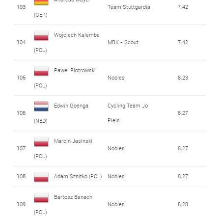
103
Team Stuttgardia
7.42
(GER)
Wojciech Kalemba
104
MBK - Scout
7.42
(POL)
Pawel Piotrowski
105
Nobles
8.23
(POL)
Edwin Goenga
Cycling Team Jo
106
8.27
Piels
(NED)
Marcin Jasinski
107
Nobles
8.27
(POL)
108
Adam Sznitko (POL)
Nobles
8.27
Bartosz Banach
109
Nobles
8.28
(POL)