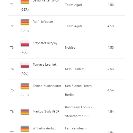
David Kattenstroh
71
Team Aguti
4.53
(GER)
Rolf Hofbauer
72
Team Aguti
4.53
(GER)
Krzysztof Krzywy
73
Nobles
4.53
(POL)
Tomasz Lesniak
74
MBK - Scout
4.53
(POL)
Tobias Buchheister
Ked Bianchi Team
75
4.54
Berlin
(GER)
Rennteam Focus -
Markus Sudy (GER)
76
4.54
Steintherme BB
Wilhelm Herbst
Felt Rennteam
77
4.54