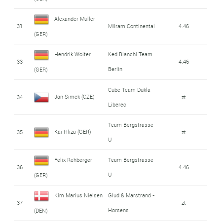
Alexander Müller
31
Milram Continental
4.46
(GER)
Hendrik Wolter
Ked Bianchi Team
33
4.46
Berlin
(GER)
Cube Team Dukla
Jan Simek (CZE)
34
zt
Liberec
Team Bergstrasse
Kai Hliza (GER)
35
zt
U
Felix Rehberger
Team Bergstrasse
36
4.46
U
(GER)
Kim Marius Nielsen
Glud & Marstrand -
37
zt
Horsens
(DEN)