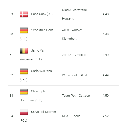
Glud & Marstrand -
Rune Udby (DEN)
59
4.48
Horsens
Sebastian Hans
Akud - Arnolds
60
4.49
Sicherheit
(GER)
Jarno Van
61
Jartazi - 7mobile
4.49
Mingeroet (BEL)
Carlo Westphal
62
Wiesenhof - Akud
4.49
(GER)
Christoph
63
Team Pot - Cottbus
4.50
Hoffmann (GER)
Krzysztof Mermer
64
MBK - Scout
4.52
(POL)