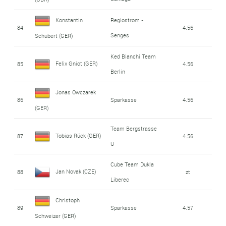
Konstantin
Regiostrom -
84
4.56
Senges
Schubert (GER)
Ked Bianchi Team
Felix Gniot (GER)
85
4.56
Berlin
Jonas Owczarek
86
Sparkasse
4.56
(GER)
Team Bergstrasse
Tobias Rück (GER)
87
4.56
U
Cube Team Dukla
Jan Novak (CZE)
88
zt
Liberec
Christoph
89
Sparkasse
4.57
Schweizer (GER)