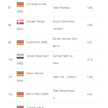
Christoph Kindle
97
Team Rothaus
4.59
(GER)
Michael Skelde
Glud & Marstrand -
98
4.59
Horsens
(DEN)
RG Rsv Werner Otto
Guido Fulst (GER)
99
5.01
Berlin
Jeroen Akkermann
Cycling Team Jo
100
5.16
Piels
(NED)
Martin Reimer
101
Team Pot - Cottbus
5.38
(GER)
Team Bergstrasse
Patric Pöhnl (GER)
102
6.40
U
Andreas Mayer