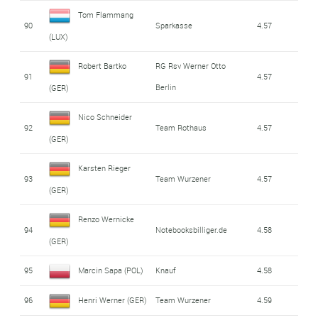
Tom Flammang
90
Sparkasse
4.57
(LUX)
Robert Bartko
RG Rsv Werner Otto
91
4.57
Berlin
(GER)
Nico Schneider
92
Team Rothaus
4.57
(GER)
Karsten Rieger
93
Team Wurzener
4.57
(GER)
Renzo Wernicke
94
Notebooksbilliger.de
4.58
(GER)
95
Marcin Sapa (POL)
Knauf
4.58
96
Henri Werner (GER)
Team Wurzener
4.59