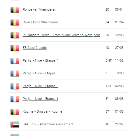
Ronde van Vlaanderen
20
05/04
Dwars Door Vlaanderen
34
01/04
In Flanders Fields - From Middelkerke to Wevelgem
50
29/03
E3 Saxo Classic
40
27/03
Parijs - Nice - Etappe 4
DNF
11/03
Parijs - Nice - Etappe 3
3
10/03
Parijs - Nice - Etappe 2
123
09/03
Parijs - Nice - Etappe 1
31
08/03
Kuurne - Brussel - Kuurne
57
01/03
UAE Tour - Algemeen klassement
96
22/02