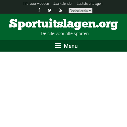
Info voor wedden
Jaarkalender
Laatste uitslagen



Sportuitslagen.org
De site voor alle sporten
Menu