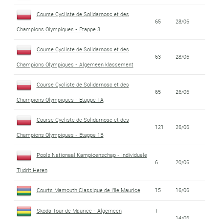
Course Cycliste de Solidarnosc et des
65
28/06
Champions Olympiques - Etappe 3
Course Cycliste de Solidarnosc et des
63
28/06
Champions Olympiques - Algemeen klassement
Course Cycliste de Solidarnosc et des
65
26/06
Champions Olympiques - Etappe 1A
Course Cycliste de Solidarnosc et des
121
26/06
Champions Olympiques - Etappe 1B
Pools Nationaal Kampioenschap - Individuele
6
20/06
Tijdrit Heren
Courts Mamouth Classique de l'île Maurice
15
16/06
Skoda Tour de Maurice - Algemeen
1
14/06