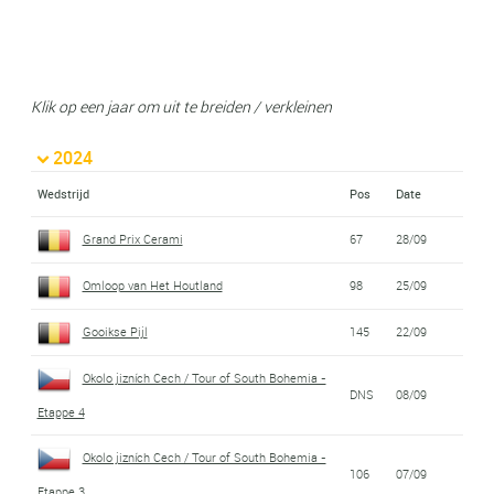
Klik op een jaar om uit te breiden / verkleinen
2024
Wedstrijd
Pos
Date
Grand Prix Cerami
67
28/09
Omloop van Het Houtland
98
25/09
Gooikse Pijl
145
22/09
Okolo jizních Cech / Tour of South Bohemia -
DNS
08/09
Etappe 4
Okolo jizních Cech / Tour of South Bohemia -
106
07/09
Etappe 3