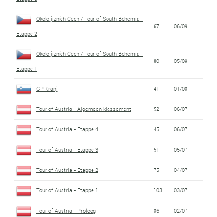
Okolo jizních Cech / Tour of South Bohemia -
67
06/09
Etappe 2
Okolo jizních Cech / Tour of South Bohemia -
80
05/09
Etappe 1
GP Kranj
41
01/09
Tour of Austria - Algemeen klassement
52
06/07
Tour of Austria - Etappe 4
45
06/07
Tour of Austria - Etappe 3
51
05/07
Tour of Austria - Etappe 2
75
04/07
Tour of Austria - Etappe 1
103
03/07
Tour of Austria - Proloog
96
02/07