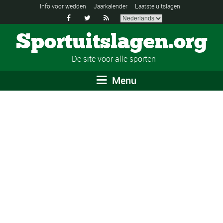
Info voor wedden
Jaarkalender
Laatste uitslagen



Sportuitslagen.org
De site voor alle sporten
Menu