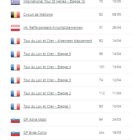
International Tour Of Hellas - Etappe 1b
70
15/05
Circuit de Wallonie
82
09/05
Int. Raffeisenbank Kirschblütenrennen
31
28/04
Tour du Loir et Cher - Algemeen klassement
82
14/04
Tour du Loir et Cher - Etappe 5
56
14/04
Tour du Loir et Cher - Etappe 4
101
13/04
Tour du Loir et Cher - Etappe 3
74
12/04
Tour du Loir et Cher - Etappe 2
112
11/04
Tour du Loir et Cher - Etappe 1
83
10/04
GP Adria Mobil
94
24/03
GP Brda-Collio
sto.
19/03