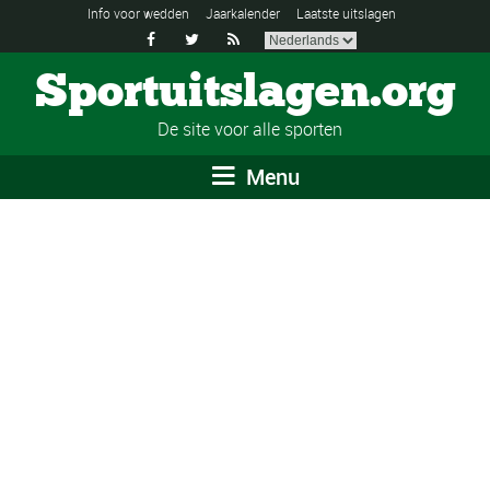
Info voor wedden
Jaarkalender
Laatste uitslagen



Sportuitslagen.org
De site voor alle sporten
Menu