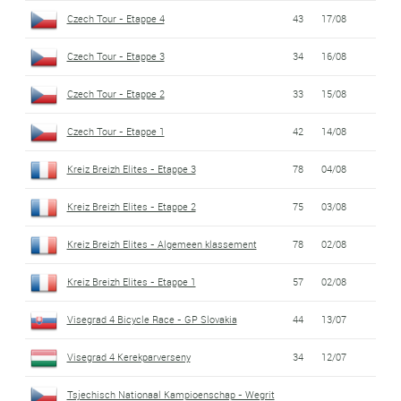
Czech Tour - Etappe 4
43
17/08
Czech Tour - Etappe 3
34
16/08
Czech Tour - Etappe 2
33
15/08
Czech Tour - Etappe 1
42
14/08
Kreiz Breizh Elites - Etappe 3
78
04/08
Kreiz Breizh Elites - Etappe 2
75
03/08
Kreiz Breizh Elites - Algemeen klassement
78
02/08
Kreiz Breizh Elites - Etappe 1
57
02/08
Visegrad 4 Bicycle Race - GP Slovakia
44
13/07
Visegrad 4 Kerekparverseny
34
12/07
Tsjechisch Nationaal Kampioenschap - Wegrit