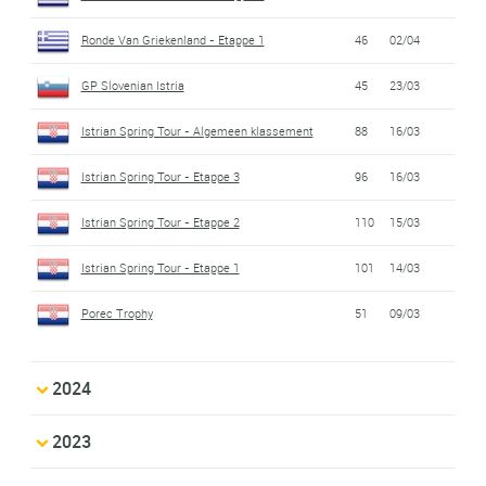
Ronde Van Griekenland - Etappe 1
46
02/04
GP Slovenian Istria
45
23/03
Istrian Spring Tour - Algemeen klassement
88
16/03
Istrian Spring Tour - Etappe 3
96
16/03
Istrian Spring Tour - Etappe 2
110
15/03
Istrian Spring Tour - Etappe 1
101
14/03
Porec Trophy
51
09/03
2024
2023