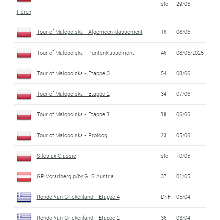
sto.
29/06
Heren
Tour of Malopolska - Algemeen klassement
16
08/06
Tour of Malopolska - Puntenklassement
46
08/06/2025
Tour of Malopolska - Etappe 3
54
08/06
Tour of Malopolska - Etappe 2
34
07/06
Tour of Malopolska - Etappe 1
18
06/06
Tour of Malopolska - Proloog
23
05/06
Silesian Classic
sto.
10/05
GP Vorarlberg p/by GLS Austria
37
01/05
Ronde Van Griekenland - Etappe 4
DNF
05/04
Ronde Van Griekenland - Etappe 2
36
03/04