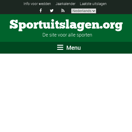
Info voor wedden
Jaarkalender
Laatste uitslagen



Sportuitslagen.org
De site voor alle sporten
Menu