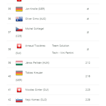
35
Jon Knolle (GER)
zt
36
Oliver Sims (AUS)
zt
Michal Schlegel
37
zt
(CZE)
Arnaud Tissières
Team Solution
38
zt
Tech - Vini Fantini
(SUI)
39
János Pelikán (HUN)
2:12
Tobias Kreuzer
40
2:18
(GER)
41
Nicolas Ginter (SUI)
2:23
42
Nejc Komac (SLO)
2:29