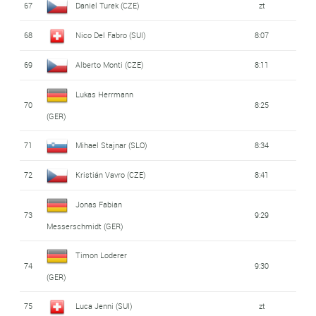
67
Daniel Turek (CZE)
zt
68
Nico Del Fabro (SUI)
8:07
69
Alberto Monti (CZE)
8:11
Lukas Herrmann
70
8:25
(GER)
71
Mihael Stajnar (SLO)
8:34
72
Kristián Vavro (CZE)
8:41
Jonas Fabian
73
9:29
Messerschmidt (GER)
Timon Loderer
74
9:30
(GER)
75
Luca Jenni (SUI)
zt