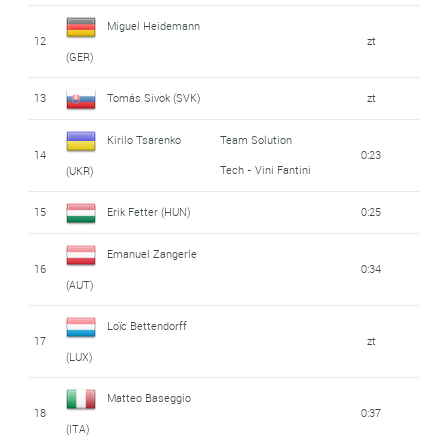
Miguel Heidemann
12
zt
(GER)
13
Tomás Sivok (SVK)
zt
Kirilo Tsarenko
Team Solution
14
0:23
Tech - Vini Fantini
(UKR)
15
Erik Fetter (HUN)
0:25
Emanuel Zangerle
16
0:34
(AUT)
Loïc Bettendorff
17
zt
(LUX)
Matteo Baseggio
18
0:37
(ITA)