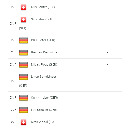
DNF
Nils Lanter (SUI)
-
Sebastian Roth
DNF
-
(SUI)
DNF
Paul Peter (GER)
-
DNF
Bastian Dietl (GER)
-
DNF
Niklas Popp (GER)
-
Linus Scheitinger
DNF
-
(GER)
DNF
Quirin Huber (GER)
-
DNF
Leo Kreuzer (GER)
-
DNF
Sven Wabel (SUI)
-