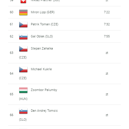
60
Miron Lipp (GER)
7:22
61
Patrik Toman (CZE)
7:32
62
Gal Oblak (SLO)
7:55
Stepan Zahalka
63
zt
(CZE)
Michael Kukrle
64
zt
(CZE)
Zsombor Palumby
65
zt
(HUN)
Dan Andrej Tomsic
66
zt
(SLO)