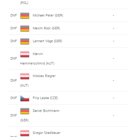
(POL)
DNF
Michael Peter (GER)
-
DNF
Maxim Roor (GER)
-
DNF
Lennart Vöge (GER)
-
Marvin
DNF
-
Hammerschmid (AUT)
Nikolas Riegler
DNF
-
(AUT)
DNF
Filip Lepka (CZE)
-
Daniel Bichlmann
DNF
-
(GER)
Gregor Stadlbauer