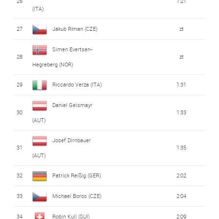
26
1:21
(ITA)
27
Jakub Ríman (CZE)
zt
Simen Evertsen-
28
zt
Hegreberg (NOR)
29
Riccardo Verza (ITA)
1:31
Daniel Geismayr
30
1:33
(AUT)
Josef Dirnbauer
31
1:35
(AUT)
32
Patrick Reißig (GER)
2:02
33
Michael Boros (CZE)
2:04
34
Robin Kull (SUI)
2:09