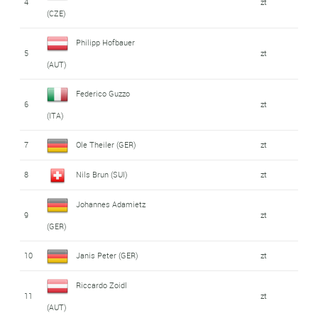
4
zt
(CZE)
Philipp Hofbauer
5
zt
(AUT)
Federico Guzzo
6
zt
(ITA)
7
Ole Theiler (GER)
zt
8
Nils Brun (SUI)
zt
Johannes Adamietz
9
zt
(GER)
10
Janis Peter (GER)
zt
Riccardo Zoidl
11
zt
(AUT)