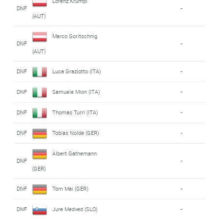
Lorenz Krumpl
DNF
-
(AUT)
Marco Goritschnig
DNF
-
(AUT)
DNF
Luca Graziotto (ITA)
-
DNF
Samuele Mion (ITA)
-
DNF
Thomas Turri (ITA)
-
DNF
Tobias Nolde (GER)
-
Albert Gathemann
DNF
-
(GER)
DNF
Tom Mai (GER)
-
DNF
Jure Medved (SLO)
-