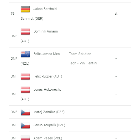
Jakob Berthold
76
zt
Schmidt (GER)
Dominik Amann
DNF
-
(AUT)
Felix James Meo
Team Solution
DNF
-
Tech - Vini Fantini
(NZL)
DNF
Felix Rutzler (AUT)
-
Jonas Holzknecht
DNF
-
(AUT)
DNF
Matej Zahálka (CZE)
-
DNF
Jakub Toupalík (CZE)
-
DNF
Adam Pesek (POL)
-