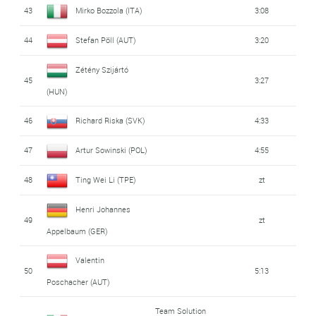
43
Mirko Bozzola (ITA)
3:08
44
Stefan Pöll (AUT)
3:20
Zétény Szijártó
45
3:27
(HUN)
46
Richard Riska (SVK)
4:33
47
Artur Sowinski (POL)
4:55
48
Ting Wei Li (TPE)
zt
Henri Johannes
49
zt
Appelbaum (GER)
Valentin
50
5:13
Poschacher (AUT)
Team Solution