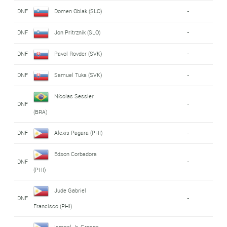
DNF
Domen Oblak (SLO)
-
DNF
Jon Pritrznik (SLO)
-
DNF
Pavol Rovder (SVK)
-
DNF
Samuel Tuka (SVK)
-
Nícolas Sessler
DNF
-
(BRA)
DNF
Alexis Pagara (PHI)
-
Edson Corbadora
DNF
-
(PHI)
Jude Gabriel
DNF
-
Francisco (PHI)
Ismael Jr. Grospe