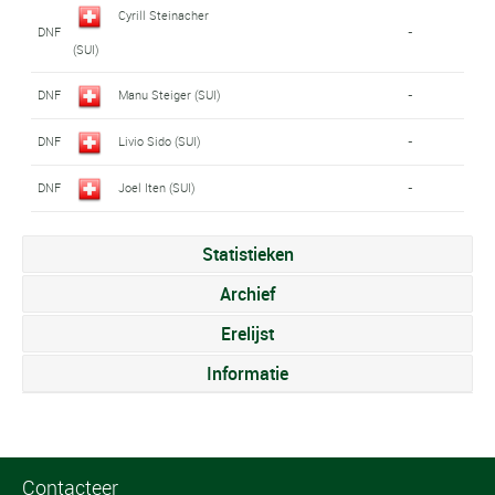
Cyrill Steinacher
DNF
-
(SUI)
DNF
Manu Steiger (SUI)
-
DNF
Livio Sido (SUI)
-
DNF
Joel Iten (SUI)
-
Statistieken
Archief
Erelijst
Informatie
Contacteer