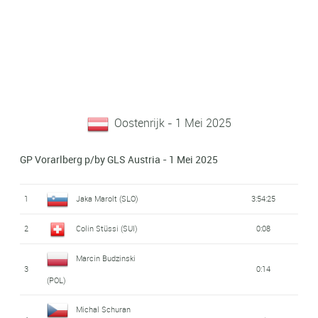
Oostenrijk - 1 Mei 2025
GP Vorarlberg p/by GLS Austria - 1 Mei 2025
1
Jaka Marolt (SLO)
3:54:25
2
Colin Stüssi (SUI)
0:08
Marcin Budzinski
3
0:14
(POL)
Michal Schuran