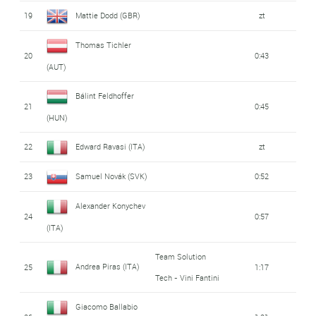
19
Mattie Dodd (GBR)
zt
Thomas Tichler
20
0:43
(AUT)
Bálint Feldhoffer
21
0:45
(HUN)
22
Edward Ravasi (ITA)
zt
23
Samuel Novák (SVK)
0:52
Alexander Konychev
24
0:57
(ITA)
Team Solution
Andrea Piras (ITA)
25
1:17
Tech - Vini Fantini
Giacomo Ballabio