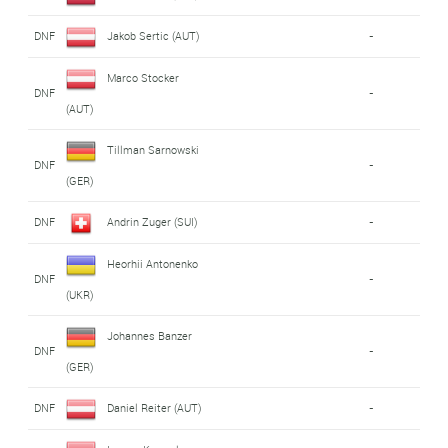
DNF
Jakob Sertic (AUT)
-
Marco Stocker
DNF
-
(AUT)
Tillman Sarnowski
DNF
-
(GER)
DNF
Andrin Zuger (SUI)
-
Heorhii Antonenko
DNF
-
(UKR)
Johannes Banzer
DNF
-
(GER)
DNF
Daniel Reiter (AUT)
-