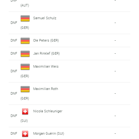
DNF
-
(AUT)
Samuel Schulz
DNF
-
(GER)
DNF
Ole Peters (GER)
-
DNF
Jan Rinklef (GER)
-
Maximilian Weis
DNF
-
(GER)
Maximilian Roth
DNF
-
(GER)
Nicola Schleuniger
DNF
-
(SUI)
DNF
Morgan Guérin (SUI)
-