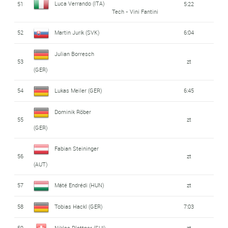
Luca Verrando (ITA)
51
5:22
Tech - Vini Fantini
52
Martin Jurík (SVK)
6:04
Julian Borresch
53
zt
(GER)
54
Lukas Meiler (GER)
6:45
Dominik Röber
55
zt
(GER)
Fabian Steininger
56
zt
(AUT)
57
Máté Endrédi (HUN)
zt
58
Tobias Hackl (GER)
7:03
59
Niklas Plattner (SUI)
zt