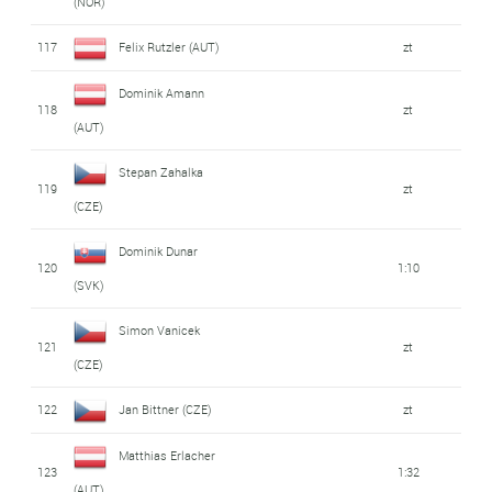
(NOR)
117
Felix Rutzler (AUT)
zt
Dominik Amann
118
zt
(AUT)
Stepan Zahalka
119
zt
(CZE)
Dominik Dunar
120
1:10
(SVK)
Simon Vanicek
121
zt
(CZE)
122
Jan Bittner (CZE)
zt
Matthias Erlacher
123
1:32
(AUT)