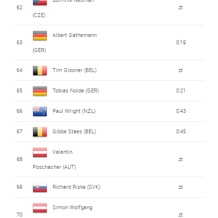
62
zt
(CZE)
Albert Gathemann
63
0:19
(GER)
64
Tim Glosner (BEL)
zt
65
Tobias Nolde (GER)
0:21
66
Paul Wright (NZL)
0:43
67
Gibbe Staes (BEL)
0:45
Valentin
68
zt
Poschacher (AUT)
69
Richard Riska (SVK)
zt
Simon Wolfgang
70
zt