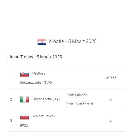
Kroatië - 5 Maart 2025
Umag Trophy - 5 Maart 2025
Matthias
1
3:03:58
Schwarzbacher (SVK)
Team Solution
Filippo Fortin (ITA)
2
zt
Tech - Vini Fantini
Tobiasz Pawlak
3
zt
(POL)