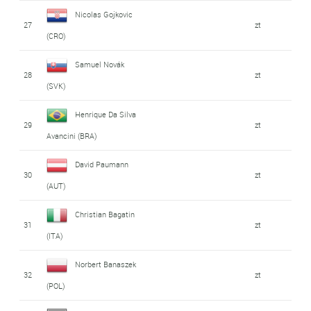
Nicolas Gojkovic
27
zt
(CRO)
Samuel Novák
28
zt
(SVK)
Henrique Da Silva
29
zt
Avancini (BRA)
David Paumann
30
zt
(AUT)
Christian Bagatin
31
zt
(ITA)
Norbert Banaszek
32
zt
(POL)