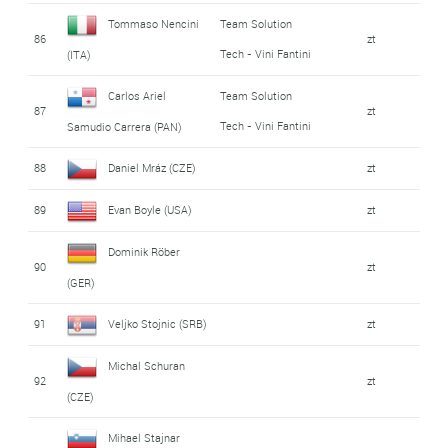
Tommaso Nencini
Team Solution
86
zt
Tech - Vini Fantini
(ITA)
Carlos Ariel
Team Solution
87
zt
Tech - Vini Fantini
Samudio Carrera (PAN)
88
Daniel Mráz (CZE)
zt
89
Evan Boyle (USA)
zt
Dominik Röber
90
zt
(GER)
91
Veljko Stojnic (SRB)
zt
Michal Schuran
92
zt
(CZE)
Mihael Stajnar