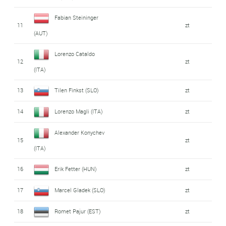
Fabian Steininger
11
zt
(AUT)
Lorenzo Cataldo
12
zt
(ITA)
13
Tilen Finkst (SLO)
zt
14
Lorenzo Magli (ITA)
zt
Alexander Konychev
15
zt
(ITA)
16
Erik Fetter (HUN)
zt
17
Marcel Gladek (SLO)
zt
18
Romet Pajur (EST)
zt