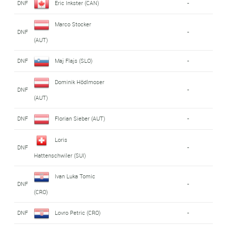
DNF
Eric Inkster (CAN)
-
Marco Stocker
DNF
-
(AUT)
DNF
Maj Flajs (SLO)
-
Dominik Hödlmoser
DNF
-
(AUT)
DNF
Florian Sieber (AUT)
-
Loris
DNF
-
Hattenschwiler (SUI)
Ivan Luka Tomic
DNF
-
(CRO)
DNF
Lovro Petric (CRO)
-