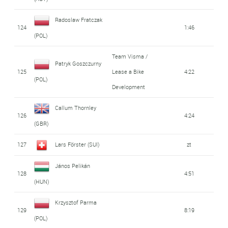
Radoslaw Fratczak
124
1:46
(POL)
Team Visma /
Patryk Goszczurny
125
Lease a Bike
4:22
(POL)
Development
Callum Thornley
126
4:24
(GBR)
127
Lars Förster (SUI)
zt
János Pelikán
128
4:51
(HUN)
Krzysztof Parma
129
8:19
(POL)