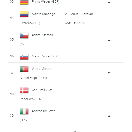
33
Philip Weber (GER)
zt
Martin Santiago
VF Group - Bardiani
34
zt
CSF - Faizane
Herreno (COL)
Adam Bittman
35
zt
(CZE)
36
Matic Zumer (SLO)
zt
Vieira Moreira
37
zt
Daniel Filipe (POR)
Carl Emil Just
38
zt
Pedersen (DEN)
Andrea De Totto
39
zt
(ITA)