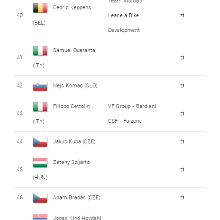
Team Visma /
Cedric Keppens
40
Lease a Bike
zt
(BEL)
Development
Samuel Quaranta
41
zt
(ITA)
42
Nejc Komac (SLO)
zt
Filippo Cettolin
VF Group - Bardiani
43
zt
CSF - Faizane
(ITA)
44
Jakub Kuba (CZE)
zt
Zétény Szijártó
45
zt
(HUN)
46
Adam Bradác (CZE)
zt
Jonas Kind Høydahl