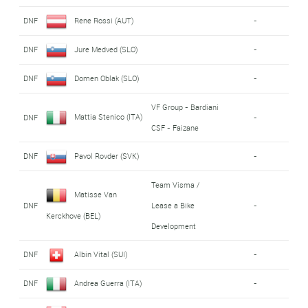
DNF
Rene Rossi (AUT)
-
DNF
Jure Medved (SLO)
-
DNF
Domen Oblak (SLO)
-
VF Group - Bardiani
Mattia Stenico (ITA)
DNF
-
CSF - Faizane
DNF
Pavol Rovder (SVK)
-
Team Visma /
Matisse Van
DNF
Lease a Bike
-
Kerckhove (BEL)
Development
DNF
Albin Vital (SUI)
-
DNF
Andrea Guerra (ITA)
-