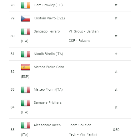
78
Liam Crowley (IRL)
zt
79
Kristián Vavro (CZE)
zt
Santiago Ferraro
VF Group - Bardiani
80
zt
CSF - Faizane
(ITA)
81
Nicolò Birello (ITA)
zt
Marcos Freire Cobo
82
zt
(ESP)
83
Matteo Fiorin (ITA)
zt
Samuele Privitera
84
zt
(ITA)
Alessandro Iacchi
Team Solution
85
0:50
Tech - Vini Fantini
(ITA)