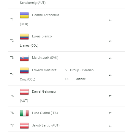
Schabernig (AUT)
Heorhii Antonenko
71
zt
(UKR)
Lukas Blanco
72
zt
Llanes (COL)
73
Martin Jurík (SVK)
zt
Edward Martinez
VF Group - Bardiani
74
zt
CSF - Faizane
Cruz (COL)
Daniel Geismayr
75
zt
(AUT)
76
Luca Giaimi (ITA)
zt
77
Jakob Sertic (AUT)
zt