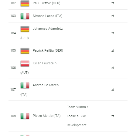
102
Paul Fietzke (GER)
zt
103
Simone Lucca (ITA)
zt
Johannes Adamietz
104
zt
(GER)
105
Patrick Reißig (GER)
zt
Kilian Feurstein
106
zt
(AUT)
Andrea De Marchi
107
zt
(ITA)
Team Visma /
Pietro Mattio (ITA)
108
Lease a Bike
zt
Development