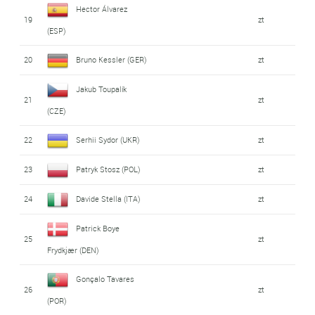
Hector Álvarez
19
zt
(ESP)
20
Bruno Kessler (GER)
zt
Jakub Toupalík
21
zt
(CZE)
22
Serhii Sydor (UKR)
zt
23
Patryk Stosz (POL)
zt
24
Davide Stella (ITA)
zt
Patrick Boye
25
zt
Frydkjær (DEN)
Gonçalo Tavares
26
zt
(POR)