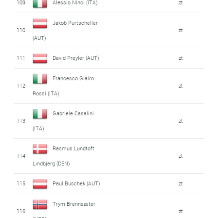
109
Alessio Ninci (ITA)
zt
Jakob Purtscheller
110
zt
(AUT)
111
David Preyler (AUT)
zt
Francesco Giairo
112
zt
Rossi (ITA)
Gabriele Casalini
113
zt
(ITA)
Rasmus Lundtoft
114
zt
Lindbjerg (DEN)
115
Paul Buschek (AUT)
zt
Trym Brennsæter
116
zt