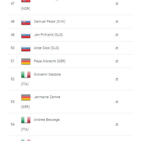
47
zt
(NOR)
48
Samuel Fedor (SVK)
zt
49
Jon Pritrznik (SLO)
zt
50
Anze Skok (SLO)
zt
51
Pepe Albrecht (GER)
zt
Giovanni Gazzola
52
zt
(ITA)
Jermaine Zemke
53
zt
(GER)
Andrea Bessega
54
zt
(ITA)