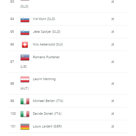
93
zt
(SLO)
94
Vid Murn (SLO)
zt
95
Jaka Spoljar (SLO)
zt
96
Nils Aebersold (SUI)
zt
Romano Puntener
97
zt
(LIE)
Laurin Nenning
98
zt
(AUT)
99
Michael Belleri (ITA)
zt
100
Davide Donati (ITA)
zt
101
Louis Leidert (GER)
zt