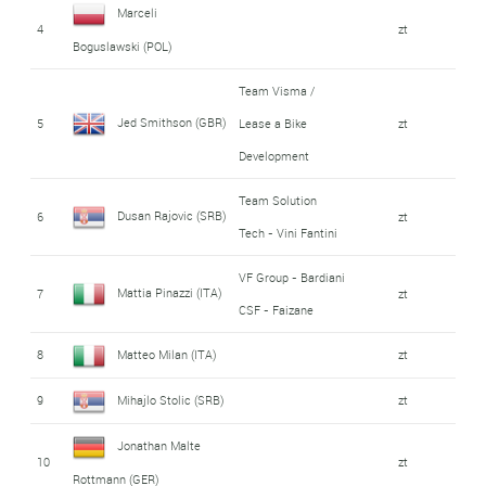
Marceli
4
zt
Boguslawski (POL)
Team Visma /
Jed Smithson (GBR)
5
Lease a Bike
zt
Development
Team Solution
Dusan Rajovic (SRB)
6
zt
Tech - Vini Fantini
VF Group - Bardiani
Mattia Pinazzi (ITA)
7
zt
CSF - Faizane
8
Matteo Milan (ITA)
zt
9
Mihajlo Stolic (SRB)
zt
Jonathan Malte
10
zt
Rottmann (GER)