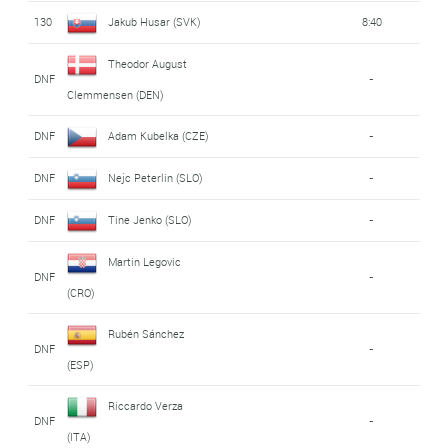
130
Jakub Husar (SVK)
8:40
Theodor August
DNF
-
Clemmensen (DEN)
DNF
Adam Kubelka (CZE)
-
DNF
Nejc Peterlin (SLO)
-
DNF
Tine Jenko (SLO)
-
Martin Legovic
DNF
-
(CRO)
Rubén Sánchez
DNF
-
(ESP)
Riccardo Verza
DNF
-
(ITA)