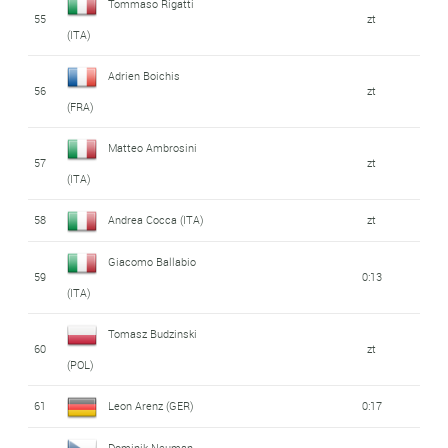
Tommaso Rigatti
55
zt
(ITA)
Adrien Boichis
56
zt
(FRA)
Matteo Ambrosini
57
zt
(ITA)
58
Andrea Cocca (ITA)
zt
Giacomo Ballabio
59
0:13
(ITA)
Tomasz Budzinski
60
zt
(POL)
61
Leon Arenz (GER)
0:17
Dominik Neuman