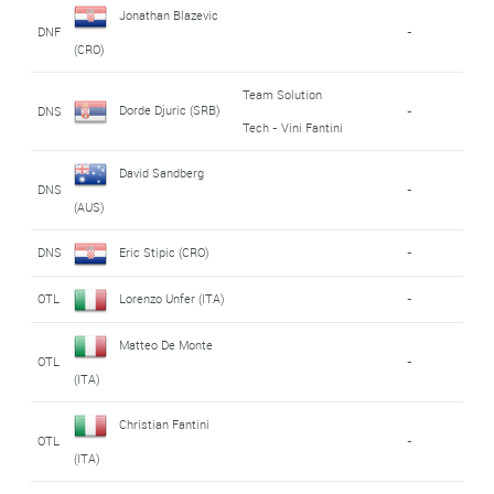
Jonathan Blazevic
DNF
-
(CRO)
Team Solution
Dorde Djuric (SRB)
DNS
-
Tech - Vini Fantini
David Sandberg
DNS
-
(AUS)
DNS
Eric Stipic (CRO)
-
OTL
Lorenzo Unfer (ITA)
-
Matteo De Monte
OTL
-
(ITA)
Christian Fantini
OTL
-
(ITA)