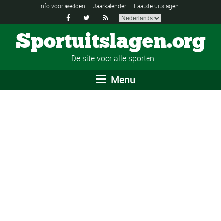
Info voor wedden
Jaarkalender
Laatste uitslagen



Sportuitslagen.org
De site voor alle sporten
Menu