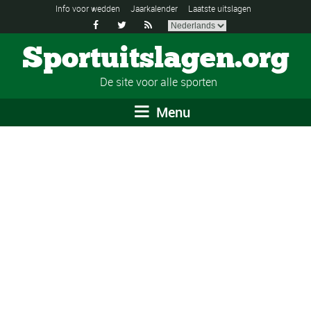
Info voor wedden
Jaarkalender
Laatste uitslagen



Sportuitslagen.org
De site voor alle sporten
Menu