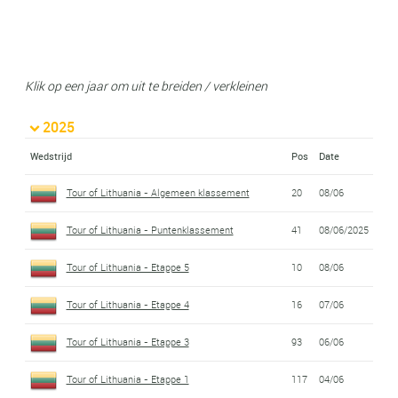
Klik op een jaar om uit te breiden / verkleinen
2025
Wedstrijd
Pos
Date
Tour of Lithuania - Algemeen klassement
20
08/06
Tour of Lithuania - Puntenklassement
41
08/06/2025
Tour of Lithuania - Etappe 5
10
08/06
Tour of Lithuania - Etappe 4
16
07/06
Tour of Lithuania - Etappe 3
93
06/06
Tour of Lithuania - Etappe 1
117
04/06