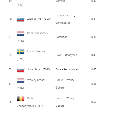
59
Sunweb
0:40
(BEL)
Groupama - Fdj
Ziga Jerman (SLO)
60
0:45
Continental
Oscar Riesebeek
61
Corendon
0:45
(NED)
Lucas Eriksson
62
Riwal - Readynez
0:45
(SWE)
63
Juraj Sagan (SVK)
Bora - Hansgrohe
0:45
Wesley Kreder
Circus - Wanty -
64
0:56
Gobert
(NED)
Pieter
Circus - Wanty -
65
0:57
Gobert
Vanspeybrouck (BEL)