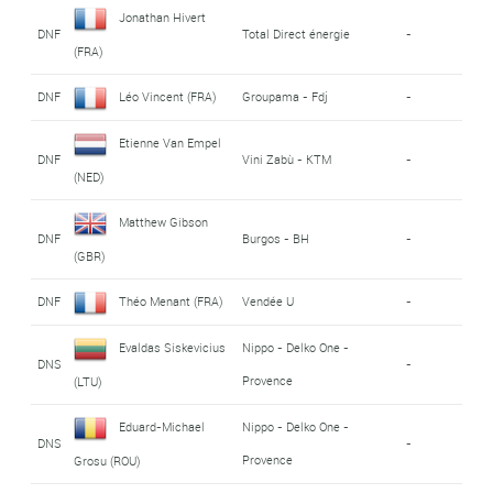
Jonathan Hivert
DNF
Total Direct énergie
-
(FRA)
DNF
Léo Vincent (FRA)
Groupama - Fdj
-
Etienne Van Empel
DNF
Vini Zabù - KTM
-
(NED)
Matthew Gibson
DNF
Burgos - BH
-
(GBR)
DNF
Théo Menant (FRA)
Vendée U
-
Evaldas Siskevicius
Nippo - Delko One -
DNS
-
Provence
(LTU)
Eduard-Michael
Nippo - Delko One -
DNS
-
Provence
Grosu (ROU)