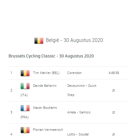
België - 30 Augustus 2020
Brussels Cycling Classic - 30 Augustus 2020
1
Tim Merlier (BEL)
Corendon
4:48:39
Davide Ballerini
Deceuninck - Quick
2
zt
Step
(ITA)
Nacer Bouhanni
3
Arkéa - Samsic
zt
(FRA)
Florian Vermeersch
4
Lotto - Soudal
zt