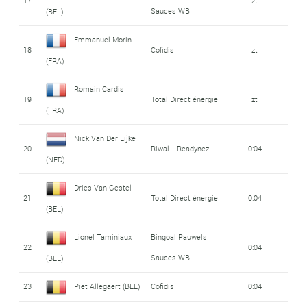
17
zt
Sauces WB
(BEL)
Emmanuel Morin
18
Cofidis
zt
(FRA)
Romain Cardis
19
Total Direct énergie
zt
(FRA)
Nick Van Der Lijke
20
Riwal - Readynez
0:04
(NED)
Dries Van Gestel
21
Total Direct énergie
0:04
(BEL)
Lionel Taminiaux
Bingoal Pauwels
22
0:04
Sauces WB
(BEL)
23
Piet Allegaert (BEL)
Cofidis
0:04