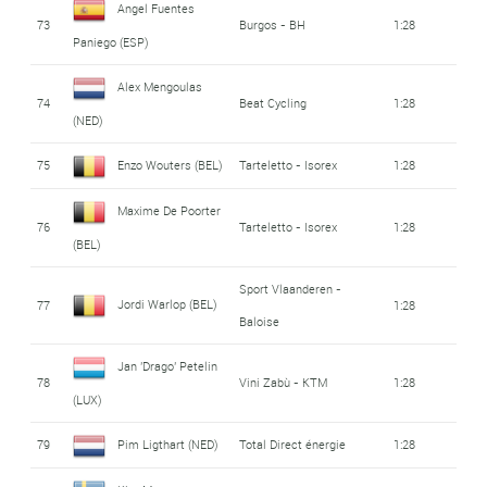
Angel Fuentes
73
Burgos - BH
1:28
Paniego (ESP)
Alex Mengoulas
74
Beat Cycling
1:28
(NED)
75
Enzo Wouters (BEL)
Tarteletto - Isorex
1:28
Maxime De Poorter
76
Tarteletto - Isorex
1:28
(BEL)
Sport Vlaanderen -
Jordi Warlop (BEL)
77
1:28
Baloise
Jan 'Drago' Petelin
78
Vini Zabù - KTM
1:28
(LUX)
79
Pim Ligthart (NED)
Total Direct énergie
1:28