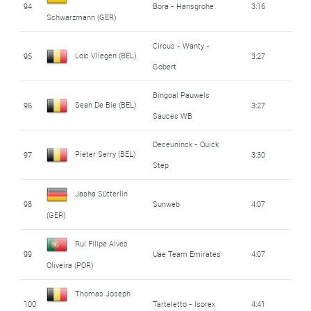
94
Bora - Hansgrohe
3:16
Schwarzmann (GER)
Circus - Wanty -
Loïc Vliegen (BEL)
95
3:27
Gobert
Bingoal Pauwels
Sean De Bie (BEL)
96
3:27
Sauces WB
Deceuninck - Quick
Pieter Serry (BEL)
97
3:30
Step
Jasha Sütterlin
98
Sunweb
4:07
(GER)
Rui Filipe Alves
99
Uae Team Emirates
4:07
Oliveira (POR)
Thomas Joseph
100
Tarteletto - Isorex
4:41