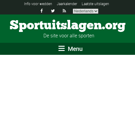
Info voor wedden
Jaarkalender
Laatste uitslagen



Sportuitslagen.org
De site voor alle sporten
Menu