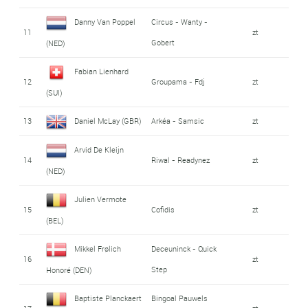
Danny Van Poppel
Circus - Wanty -
11
zt
Gobert
(NED)
Fabian Lienhard
12
Groupama - Fdj
zt
(SUI)
13
Daniel McLay (GBR)
Arkéa - Samsic
zt
Arvid De Kleijn
14
Riwal - Readynez
zt
(NED)
Julien Vermote
15
Cofidis
zt
(BEL)
Mikkel Frølich
Deceuninck - Quick
16
zt
Step
Honoré (DEN)
Baptiste Planckaert
Bingoal Pauwels