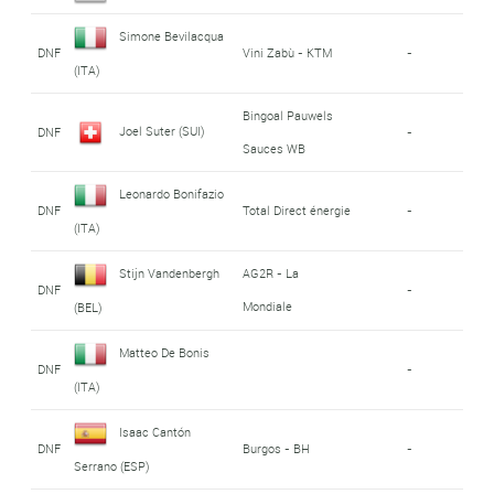
Simone Bevilacqua
DNF
Vini Zabù - KTM
-
(ITA)
Bingoal Pauwels
Joel Suter (SUI)
DNF
-
Sauces WB
Leonardo Bonifazio
DNF
Total Direct énergie
-
(ITA)
Stijn Vandenbergh
AG2R - La
DNF
-
Mondiale
(BEL)
Matteo De Bonis
DNF
-
(ITA)
Isaac Cantón
DNF
Burgos - BH
-
Serrano (ESP)