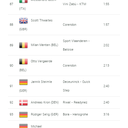
87
Vini Zabù - KTM
1:55
(ITA)
Scott Thwaites
88
Corendon
1:57
(GBR)
Sport Vlaanderen -
Milan Menten (BEL)
89
2:02
Baloise
Otto Vergaerde
90
Corendon
2:13
(BEL)
Jannik Steimle
Deceuninck - Quick
91
2:40
Step
(GER)
92
Andreas Kron (DEN)
Riwal - Readynez
2:40
93
Rüdiger Selig (GER)
Bora - Hansgrohe
3:16
Michael