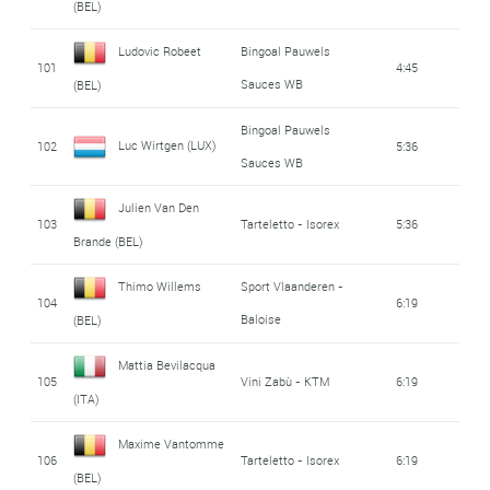
(BEL)
Ludovic Robeet
Bingoal Pauwels
101
4:45
Sauces WB
(BEL)
Bingoal Pauwels
Luc Wirtgen (LUX)
102
5:36
Sauces WB
Julien Van Den
103
Tarteletto - Isorex
5:36
Brande (BEL)
Thimo Willems
Sport Vlaanderen -
104
6:19
Baloise
(BEL)
Mattia Bevilacqua
105
Vini Zabù - KTM
6:19
(ITA)
Maxime Vantomme
106
Tarteletto - Isorex
6:19
(BEL)