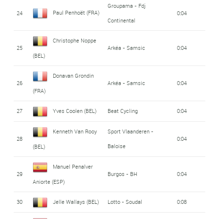
Groupama - Fdj
Paul Penhoët (FRA)
24
0:04
Continental
Christophe Noppe
25
Arkéa - Samsic
0:04
(BEL)
Donavan Grondin
26
Arkéa - Samsic
0:04
(FRA)
27
Yves Coolen (BEL)
Beat Cycling
0:04
Kenneth Van Rooy
Sport Vlaanderen -
28
0:04
Baloise
(BEL)
Manuel Penalver
29
Burgos - BH
0:04
Aniorte (ESP)
30
Jelle Wallays (BEL)
Lotto - Soudal
0:08