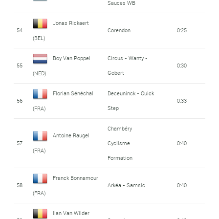
Sauces WB
Jonas Rickaert
54
Corendon
0:25
(BEL)
Boy Van Poppel
Circus - Wanty -
55
0:30
Gobert
(NED)
Florian Sénéchal
Deceuninck - Quick
56
0:33
Step
(FRA)
Chambéry
Antoine Raugel
57
Cyclisme
0:40
(FRA)
Formation
Franck Bonnamour
58
Arkéa - Samsic
0:40
(FRA)
Ilan Van Wilder