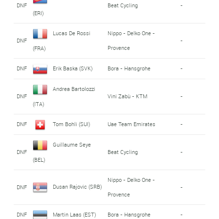
DNF
Beat Cycling
-
(ERI)
Lucas De Rossi
Nippo - Delko One -
DNF
-
Provence
(FRA)
DNF
Erik Baska (SVK)
Bora - Hansgrohe
-
Andrea Bartolozzi
DNF
Vini Zabù - KTM
-
(ITA)
DNF
Tom Bohli (SUI)
Uae Team Emirates
-
Guillaume Seye
DNF
Beat Cycling
-
(BEL)
Nippo - Delko One -
Dusan Rajovic (SRB)
DNF
-
Provence
DNF
Martin Laas (EST)
Bora - Hansgrohe
-