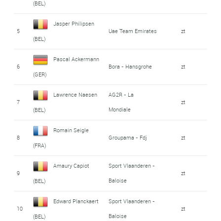
(BEL)
Jasper Philipsen
5
Uae Team Emirates
zt
(BEL)
Pascal Ackermann
6
Bora - Hansgrohe
zt
(GER)
Lawrence Naesen
AG2R - La
7
zt
Mondiale
(BEL)
Romain Seigle
8
Groupama - Fdj
zt
(FRA)
Amaury Capiot
Sport Vlaanderen -
9
zt
Baloise
(BEL)
Edward Planckaert
Sport Vlaanderen -
10
zt
Baloise
(BEL)