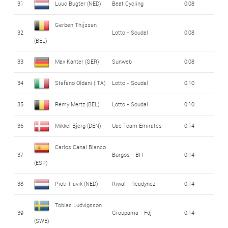
31
Luuc Bugter (NED)
Beat Cycling
0:08
Gerben Thijssen
32
Lotto - Soudal
0:08
(BEL)
33
Max Kanter (GER)
Sunweb
0:08
34
Stefano Oldani (ITA)
Lotto - Soudal
0:10
35
Remy Mertz (BEL)
Lotto - Soudal
0:10
36
Mikkel Bjerg (DEN)
Uae Team Emirates
0:14
Carlos Canal Blanco
37
Burgos - BH
0:14
(ESP)
38
Piotr Havik (NED)
Riwal - Readynez
0:14
Tobias Ludvigsson
39
Groupama - Fdj
0:14
(SWE)