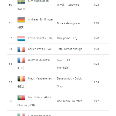
Kim Magnusson
80
Riwal - Readynez
1:28
(SWE)
Andreas Schillinger
81
Bora - Hansgrohe
1:28
(GER)
82
Kevin Geniets (LUX)
Groupama - Fdj
1:28
83
Adrien Petit (FRA)
Total Direct énergie
1:28
Quentin Jauregui
AG2R - La
84
1:28
Mondiale
(FRA)
Mauri Vansevenant
Deceuninck - Quick
85
1:34
Step
(BEL)
Ivo Emanuel Alves
86
Uae Team Emirates
1:42
Oliveira (POR)
Alessandro Iacchi