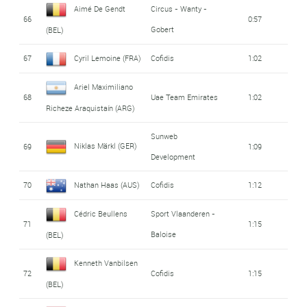
Aimé De Gendt
Circus - Wanty -
66
0:57
Gobert
(BEL)
67
Cyril Lemoine (FRA)
Cofidis
1:02
Ariel Maximiliano
68
Uae Team Emirates
1:02
Richeze Araquistaín (ARG)
Sunweb
Niklas Märkl (GER)
69
1:09
Development
70
Nathan Haas (AUS)
Cofidis
1:12
Cédric Beullens
Sport Vlaanderen -
71
1:15
Baloise
(BEL)
Kenneth Vanbilsen
72
Cofidis
1:15
(BEL)