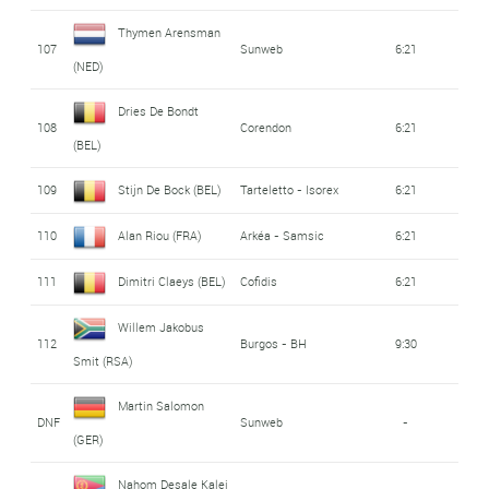
Thymen Arensman
107
Sunweb
6:21
(NED)
Dries De Bondt
108
Corendon
6:21
(BEL)
109
Stijn De Bock (BEL)
Tarteletto - Isorex
6:21
110
Alan Riou (FRA)
Arkéa - Samsic
6:21
111
Dimitri Claeys (BEL)
Cofidis
6:21
Willem Jakobus
112
Burgos - BH
9:30
Smit (RSA)
Martin Salomon
DNF
Sunweb
-
(GER)
Nahom Desale Kalei