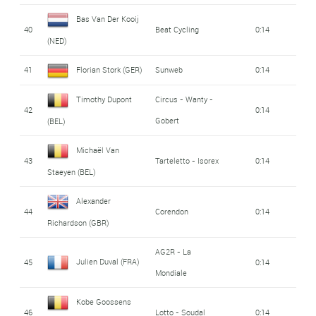
Bas Van Der Kooij
40
Beat Cycling
0:14
(NED)
41
Florian Stork (GER)
Sunweb
0:14
Timothy Dupont
Circus - Wanty -
42
0:14
Gobert
(BEL)
Michaël Van
43
Tarteletto - Isorex
0:14
Staeyen (BEL)
Alexander
44
Corendon
0:14
Richardson (GBR)
AG2R - La
Julien Duval (FRA)
45
0:14
Mondiale
Kobe Goossens
46
Lotto - Soudal
0:14