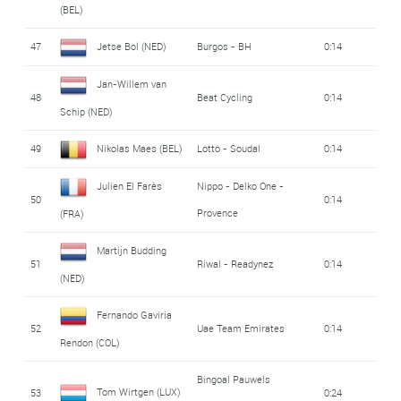
(BEL)
47
Jetse Bol (NED)
Burgos - BH
0:14
Jan-Willem van
48
Beat Cycling
0:14
Schip (NED)
49
Nikolas Maes (BEL)
Lotto - Soudal
0:14
Julien El Farès
Nippo - Delko One -
50
0:14
Provence
(FRA)
Martijn Budding
51
Riwal - Readynez
0:14
(NED)
Fernando Gaviria
52
Uae Team Emirates
0:14
Rendon (COL)
Bingoal Pauwels
Tom Wirtgen (LUX)
53
0:24