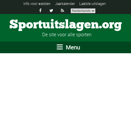
Info voor wedden
Jaarkalender
Laatste uitslagen



Sportuitslagen.org
De site voor alle sporten
Menu