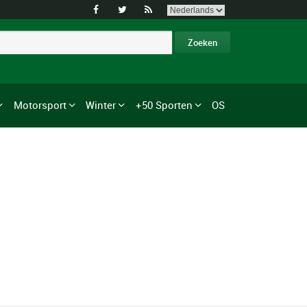



Motorsport
Winter
+50 Sporten
OS