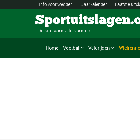
Info voor wedden
Jaarkalender
Laatste uits
Sportuitslagen.
De site voor alle sporten
Home
Voetbal
Veldrijden
Wielrenn