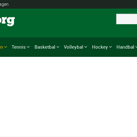
lagen
org
en
Tennis
Basketbal
Volleybal
Hockey
Handbal