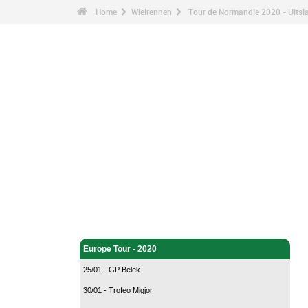
Home
Wielrennen
Tour de Normandie 2020 - Uitsl
Wielrennen - Home
Europe Tour - 2020
25/01 - GP Belek
30/01 - Trofeo Migjor