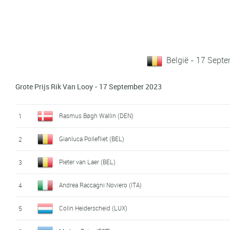
België - 17 Sept
Grote Prijs Rik Van Looy - 17 September 2023
Rasmus Bøgh Wallin (DEN)
1
Gianluca Pollefliet (BEL)
2
Pieter van Laer (BEL)
3
Andrea Raccagni Noviero (ITA)
4
Colin Heiderscheid (LUX)
5