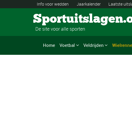
Info voor wedden
Jaarkalender
Laatste uits
Sportuitslagen.
De site voor alle sporten
Home
Voetbal
Veldrijden
Wielrenn