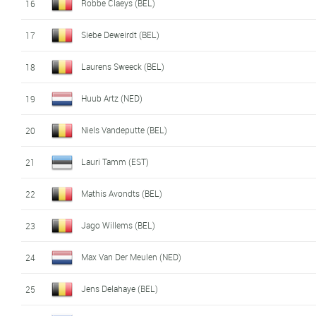
Robbe Claeys (BEL)
16
Siebe Deweirdt (BEL)
17
Laurens Sweeck (BEL)
18
Huub Artz (NED)
19
Niels Vandeputte (BEL)
20
Lauri Tamm (EST)
21
Mathis Avondts (BEL)
22
Jago Willems (BEL)
23
Max Van Der Meulen (NED)
24
Jens Delahaye (BEL)
25