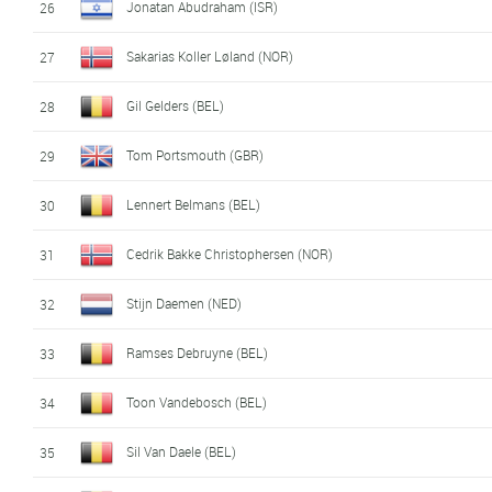
Jonatan Abudraham (ISR)
26
Sakarias Koller Løland (NOR)
27
Gil Gelders (BEL)
28
Tom Portsmouth (GBR)
29
Lennert Belmans (BEL)
30
Cedrik Bakke Christophersen (NOR)
31
Stijn Daemen (NED)
32
Ramses Debruyne (BEL)
33
Toon Vandebosch (BEL)
34
Sil Van Daele (BEL)
35