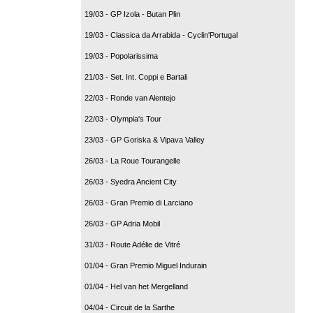
19/03 - GP Izola - Butan Plin
19/03 - Classica da Arrabida - Cyclin'Portugal
19/03 - Popolarissima
21/03 - Set. Int. Coppi e Bartali
22/03 - Ronde van Alentejo
22/03 - Olympia's Tour
23/03 - GP Goriska & Vipava Valley
26/03 - La Roue Tourangelle
26/03 - Syedra Ancient City
26/03 - Gran Premio di Larciano
26/03 - GP Adria Mobil
31/03 - Route Adélie de Vitré
01/04 - Gran Premio Miguel Indurain
01/04 - Hel van het Mergelland
04/04 - Circuit de la Sarthe