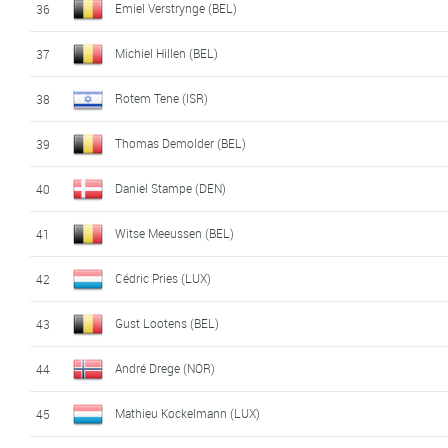
Emiel Verstrynge (BEL)
36
Michiel Hillen (BEL)
37
Rotem Tene (ISR)
38
Thomas Demolder (BEL)
39
Daniel Stampe (DEN)
40
Witse Meeussen (BEL)
41
Cédric Pries (LUX)
42
Gust Lootens (BEL)
43
André Drege (NOR)
44
Mathieu Kockelmann (LUX)
45