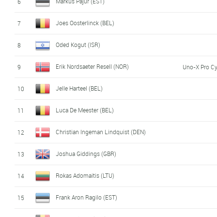
Markus Pajur (EST)
6
Joes Oosterlinck (BEL)
7
Oded Kogut (ISR)
8
Erik Nordsaeter Resell (NOR)
9
Uno-X Pro C
Jelle Harteel (BEL)
10
Luca De Meester (BEL)
11
Christian Ingeman Lindquist (DEN)
12
Joshua Giddings (GBR)
13
Rokas Adomaitis (LTU)
14
Frank Aron Ragilo (EST)
15