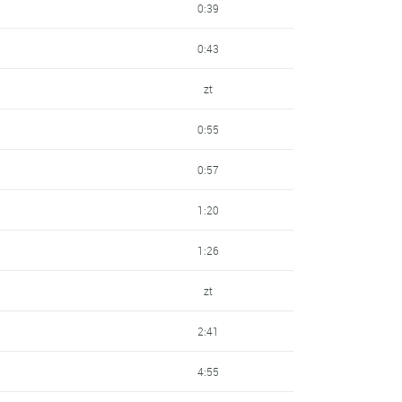
0:39
0:43
zt
0:55
0:57
1:20
1:26
zt
2:41
4:55