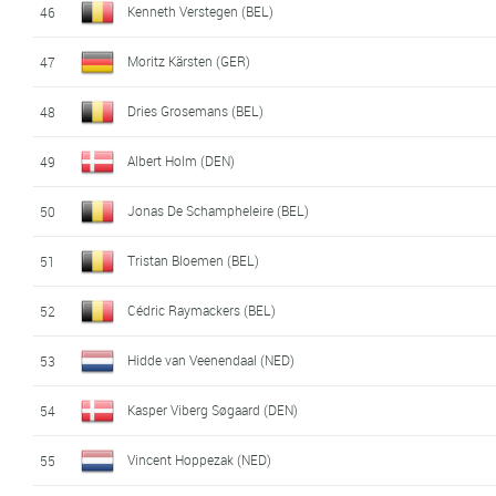
Kenneth Verstegen (BEL)
46
Moritz Kärsten (GER)
47
Dries Grosemans (BEL)
48
Albert Holm (DEN)
49
Jonas De Schampheleire (BEL)
50
Tristan Bloemen (BEL)
51
Cédric Raymackers (BEL)
52
Hidde van Veenendaal (NED)
53
Kasper Viberg Søgaard (DEN)
54
Vincent Hoppezak (NED)
55