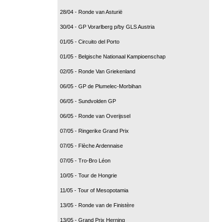
28/04 - Ronde van Asturië
30/04 - GP Vorarlberg p/by GLS Austria
01/05 - Circuito del Porto
01/05 - Belgische Nationaal Kampioenschap
02/05 - Ronde Van Griekenland
06/05 - GP de Plumelec-Morbihan
06/05 - Sundvolden GP
06/05 - Ronde van Overijssel
07/05 - Ringerike Grand Prix
07/05 - Flèche Ardennaise
07/05 - Tro-Bro Léon
10/05 - Tour de Hongrie
11/05 - Tour of Mesopotamia
13/05 - Ronde van de Finistère
13/05 - Grand Prix Herning