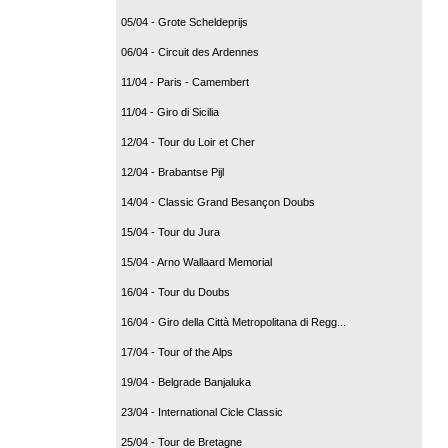
05/04 - Grote Scheldeprijs
06/04 - Circuit des Ardennes
11/04 - Paris - Camembert
11/04 - Giro di Sicilia
12/04 - Tour du Loir et Cher
12/04 - Brabantse Pijl
14/04 - Classic Grand Besançon Doubs
15/04 - Tour du Jura
15/04 - Arno Wallaard Memorial
16/04 - Tour du Doubs
16/04 - Giro della Città Metropolitana di Regg...
17/04 - Tour of the Alps
19/04 - Belgrade Banjaluka
23/04 - International Cicle Classic
25/04 - Tour de Bretagne