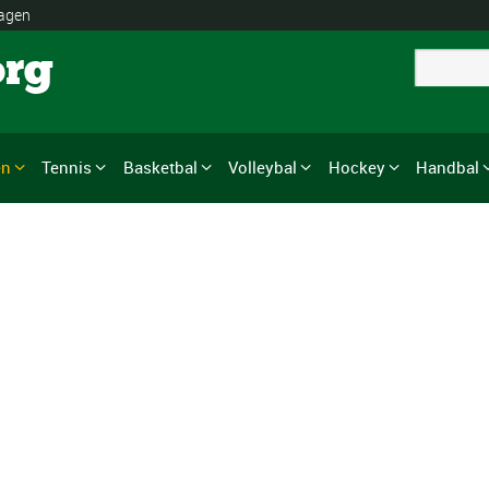
lagen
org
en
Tennis
Basketbal
Volleybal
Hockey
Handbal