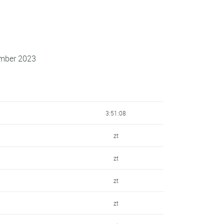
ember 2023
3:51:08
zt
zt
zt
zt