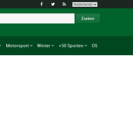



Motorsport
Winter
+50 Sporten
OS