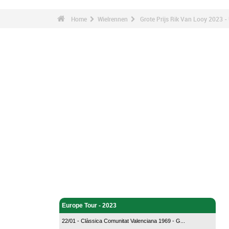
Home
Wielrennen
Grote Prijs Rik Van Looy 2023 -
Wielrennen - Home
Europe Tour - 2023
22/01 - Clàssica Comunitat Valenciana 1969 - G...