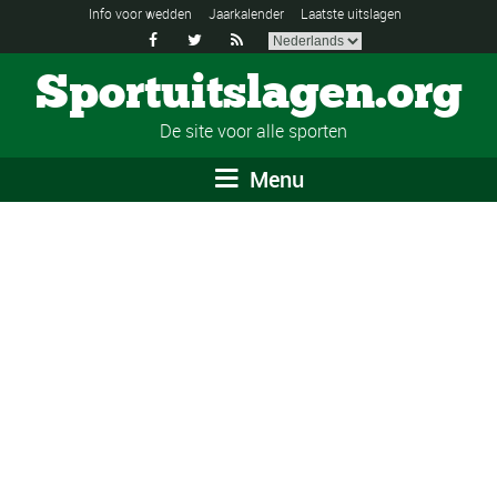
Info voor wedden
Jaarkalender
Laatste uitslagen



Sportuitslagen.org
De site voor alle sporten
Menu