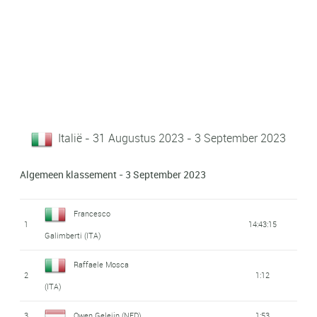
Italië - 31 Augustus 2023 - 3 September 2023
Algemeen klassement - 3 September 2023
Francesco
1
14:43:15
Galimberti (ITA)
Raffaele Mosca
2
1:12
(ITA)
3
Owen Geleijn (NED)
1:53