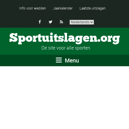
Info voor wedden
Jaarkalender
Laatste uitslagen



Sportuitslagen.org
De site voor alle sporten
Menu