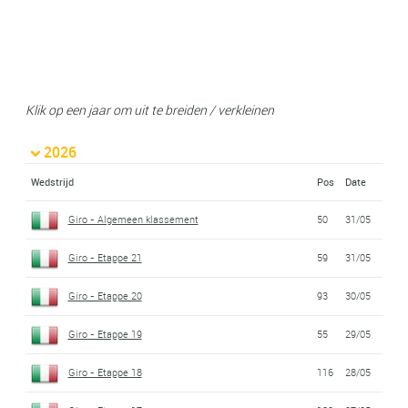
Klik op een jaar om uit te breiden / verkleinen
2026
Wedstrijd
Pos
Date
Giro - Algemeen klassement
50
31/05
Giro - Etappe 21
59
31/05
Giro - Etappe 20
93
30/05
Giro - Etappe 19
55
29/05
Giro - Etappe 18
116
28/05