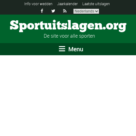
Info voor wedden
Jaarkalender
Laatste uitslagen



Sportuitslagen.org
De site voor alle sporten
Menu