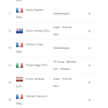
Sandy Dujardin
11
Totalenergies
zt
(FRA)
Israel - Premier
Corbin Strong (NZL)
12
zt
Tech
Anthony Turgis
13
Totalenergies
zt
(FRA)
VF Group - Bardiani
Filippo Magli (ITA)
14
zt
CSF - Faizane
Krists Neilands
Israel - Premier
15
zt
Tech
(LAT)
Clément Venturini
16
zt
(FRA)