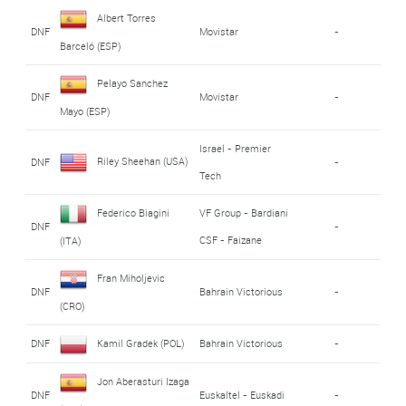
Albert Torres
DNF
Movistar
-
Barceló (ESP)
Pelayo Sanchez
DNF
Movistar
-
Mayo (ESP)
Israel - Premier
Riley Sheehan (USA)
DNF
-
Tech
Federico Biagini
VF Group - Bardiani
DNF
-
CSF - Faizane
(ITA)
Fran Miholjevic
DNF
Bahrain Victorious
-
(CRO)
DNF
Kamil Gradek (POL)
Bahrain Victorious
-
Jon Aberasturi Izaga
DNF
Euskaltel - Euskadi
-