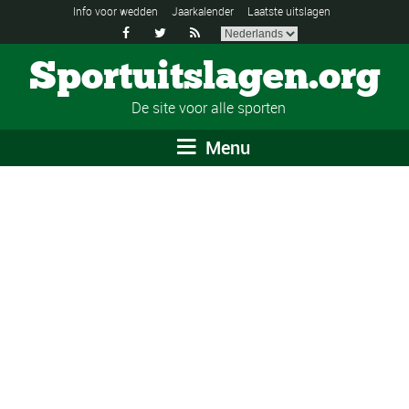
Info voor wedden
Jaarkalender
Laatste uitslagen



Sportuitslagen.org
De site voor alle sporten
Menu