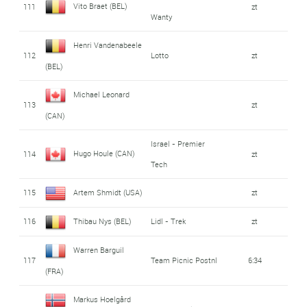
Vito Braet (BEL)
111
zt
Wanty
Henri Vandenabeele
112
Lotto
zt
(BEL)
Michael Leonard
113
zt
(CAN)
Israel - Premier
Hugo Houle (CAN)
114
zt
Tech
115
Artem Shmidt (USA)
zt
116
Thibau Nys (BEL)
Lidl - Trek
zt
Warren Barguil
117
Team Picnic Postnl
6:34
(FRA)
Markus Hoelgård