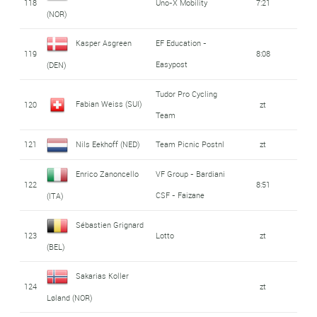
118
Uno-X Mobility
7:21
(NOR)
Kasper Asgreen
EF Education -
119
8:08
Easypost
(DEN)
Tudor Pro Cycling
Fabian Weiss (SUI)
120
zt
Team
121
Nils Eekhoff (NED)
Team Picnic Postnl
zt
Enrico Zanoncello
VF Group - Bardiani
122
8:51
CSF - Faizane
(ITA)
Sébastien Grignard
123
Lotto
zt
(BEL)
Sakarias Koller
124
zt
Løland (NOR)