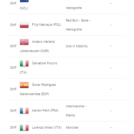
DNF
-
Hansgrohe
(NZL)
Red Bull - Bora -
Filip Maciejuk (POL)
DNF
-
Hansgrohe
Anders Halland
DNF
Uno-X Mobility
-
Johannessen (NOR)
Salvatore Puccio
DNF
-
(ITA)
Óscar Rodríguez
DNF
-
Garaicoechea (ESP)
Intermarché -
Adrien Petit (FRA)
DNF
-
Wanty
DNF
Lorenzo Milesi (ITA)
Movistar
-