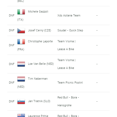
(BEL)
Michele Gazzoli
DNF
Xds Astana Team
-
(ITA)
DNF
Josef Cerný (CZE)
Soudal - Quick Step
-
Christophe Laporte
Team Visma |
DNF
-
Lease A Bike
(FRA)
Team Visma |
Loe Van Belle (NED)
DNF
-
Lease A Bike
Tim Naberman
DNF
Team Picnic Postnl
-
(NED)
Red Bull - Bora -
Jan Tratnik (SLO)
DNF
-
Hansgrohe
Laurence Pithie
Red Bull - Bora -