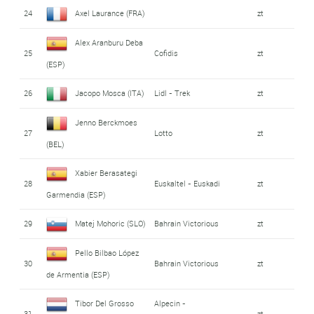
24
Axel Laurance (FRA)
zt
Alex Aranburu Deba
25
Cofidis
zt
(ESP)
26
Jacopo Mosca (ITA)
Lidl - Trek
zt
Jenno Berckmoes
27
Lotto
zt
(BEL)
Xabier Berasategi
28
Euskaltel - Euskadi
zt
Garmendia (ESP)
29
Matej Mohoric (SLO)
Bahrain Victorious
zt
Pello Bilbao López
30
Bahrain Victorious
zt
de Armentia (ESP)
Tibor Del Grosso
Alpecin -
31
zt