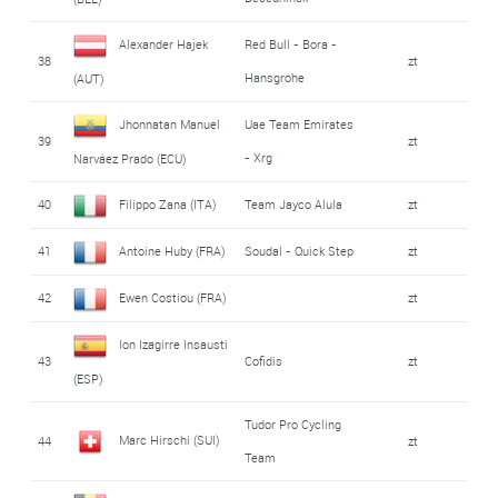
Alexander Hajek
Red Bull - Bora -
38
zt
Hansgrohe
(AUT)
Jhonnatan Manuel
Uae Team Emirates
39
zt
- Xrg
Narváez Prado (ECU)
40
Filippo Zana (ITA)
Team Jayco Alula
zt
41
Antoine Huby (FRA)
Soudal - Quick Step
zt
42
Ewen Costiou (FRA)
zt
Ion Izagirre Insausti
43
Cofidis
zt
(ESP)
Tudor Pro Cycling
Marc Hirschi (SUI)
44
zt
Team