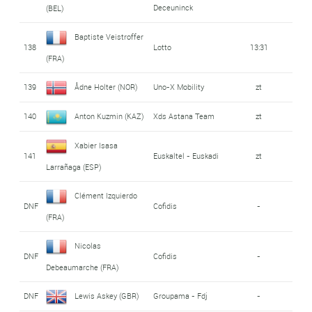
Deceuninck
(BEL)
Baptiste Veistroffer
138
Lotto
13:31
(FRA)
139
Ådne Holter (NOR)
Uno-X Mobility
zt
140
Anton Kuzmin (KAZ)
Xds Astana Team
zt
Xabier Isasa
141
Euskaltel - Euskadi
zt
Larrañaga (ESP)
Clément Izquierdo
DNF
Cofidis
-
(FRA)
Nicolas
DNF
Cofidis
-
Debeaumarche (FRA)
DNF
Lewis Askey (GBR)
Groupama - Fdj
-