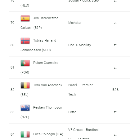
78
Soudal - Quick Step
zt
(NED)
Jon Barrenetxea
79
Movistar
zt
Golzarri (ESP)
Tobias Halland
80
Uno-X Mobility
zt
Johannessen (NOR)
Ruben Guerreiro
81
zt
(POR)
Tom Van Asbroeck
Israel - Premier
82
5:18
Tech
(BEL)
Reuben Thompson
83
Lotto
zt
(NZL)
VF Group - Bardiani
Luca Colnaghi (ITA)
84
zt
CSF - Faizane