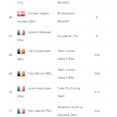
Easypost
(ITA)
Michael Valgren
EF Education -
66
zt
Easypost
Hundahl (DEN)
Valentin Madouas
67
Groupama - Fdj
zt
(FRA)
Cian Uijtdebroeks
Team Visma |
68
0:06
Lease A Bike
(BEL)
Team Visma |
Tiesj Benoot (BEL)
69
0:08
Lease A Bike
Julian Alaphilippe
Tudor Pro Cycling
70
0:12
Team
(FRA)
Decathlon AG2R La
Paul Lapeira (FRA)
71
0:30
Mondiale Team