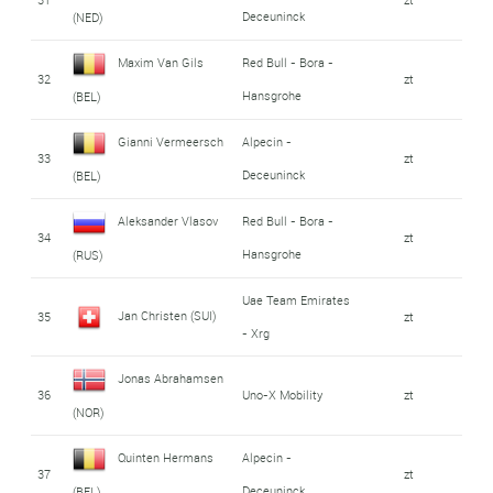
Deceuninck
(NED)
Maxim Van Gils
Red Bull - Bora -
32
zt
Hansgrohe
(BEL)
Gianni Vermeersch
Alpecin -
33
zt
Deceuninck
(BEL)
Aleksander Vlasov
Red Bull - Bora -
34
zt
Hansgrohe
(RUS)
Uae Team Emirates
Jan Christen (SUI)
35
zt
- Xrg
Jonas Abrahamsen
36
Uno-X Mobility
zt
(NOR)
Quinten Hermans
Alpecin -
37
zt
Deceuninck
(BEL)