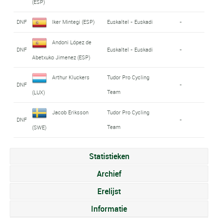
(ESP)
DNF
Iker Mintegi (ESP)
Euskaltel - Euskadi
-
Andoni López de
DNF
Euskaltel - Euskadi
-
Abetxuko Jimenez (ESP)
Arthur Kluckers
Tudor Pro Cycling
DNF
-
Team
(LUX)
Jacob Eriksson
Tudor Pro Cycling
DNF
-
Team
(SWE)
Statistieken
Archief
Erelijst
Informatie