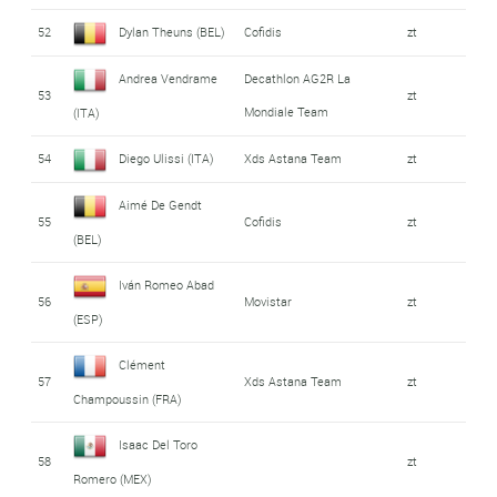
52
Dylan Theuns (BEL)
Cofidis
zt
Andrea Vendrame
Decathlon AG2R La
53
zt
Mondiale Team
(ITA)
54
Diego Ulissi (ITA)
Xds Astana Team
zt
Aimé De Gendt
55
Cofidis
zt
(BEL)
Iván Romeo Abad
56
Movistar
zt
(ESP)
Clément
57
Xds Astana Team
zt
Champoussin (FRA)
Isaac Del Toro
58
zt
Romero (MEX)