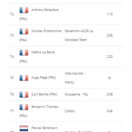
Anthony Delaplace
72
1:10
(FRA)
Nicolas Prodhomme
Decathlon AG2R La
73
2:06
Mondiale Team
(FRA)
Mathis Le Berre
74
2:23
(FRA)
Intermarché -
Hugo Page (FRA)
75
zt
Wanty
76
Cyril Barthe (FRA)
Groupama - Fdj
2:39
Benjamin Thomas
77
Cofidis
3:46
(FRA)
Pascal Eenkhoorn