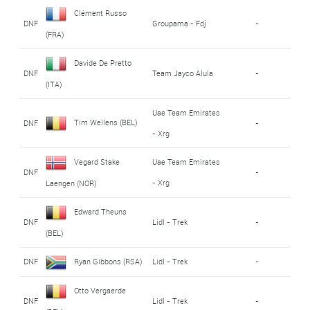
Clément Russo
DNF
Groupama - Fdj
-
(FRA)
Davide De Pretto
DNF
Team Jayco Alula
-
(ITA)
Uae Team Emirates
Tim Wellens (BEL)
DNF
-
- Xrg
Vegard Stake
Uae Team Emirates
DNF
-
- Xrg
Laengen (NOR)
Edward Theuns
DNF
Lidl - Trek
-
(BEL)
DNF
Ryan Gibbons (RSA)
Lidl - Trek
-
Otto Vergaerde
DNF
Lidl - Trek
-