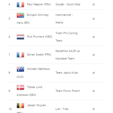
4
Paul Magnier (FRA)
Soudal - Quick Step
zt
Biniyam Ghirmay
Intermarché -
5
zt
Wanty
Hailu (ERI)
Tudor Pro Cycling
Rick Pluimers (NED)
6
zt
Team
Decathlon AG2R La
Dorian Godon (FRA)
7
zt
Mondiale Team
Michael Matthews
8
Team Jayco Alula
zt
(AUS)
Tobias Lund
9
Team Picnic Postnl
zt
Andresen (DEN)
Jasper Stuyven
10
Lidl - Trek
zt
(BEL)