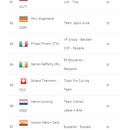
91
Lidl - Trek
zt
(AUT)
Felix Engelhardt
92
Team Jayco Alula
zt
(GER)
VF Group - Bardiani
Filippo Fiorelli (ITA)
93
zt
CSF - Faizane
EF Education -
Darren Rafferty (IRL)
94
zt
Easypost
Roland Thalmann
Tudor Pro Cycling
95
zt
Team
(SUI)
Menno Huising
Team Visma |
96
zt
Lease A Bike
(NED)
Gotzon Martin Sanz
97
Euskaltel - Euskadi
zt