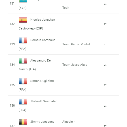
131
zt
Tech
(KAZ)
Nicolas Jonathan
132
zt
Castroviejo (ESP)
Romain Combaud
133
Team Picnic Postnl
zt
(FRA)
Alessandro De
134
Team Jayco Alula
zt
Marchi (ITA)
Simon Guglielmi
135
zt
(FRA)
Thibault Guernalec
136
zt
(FRA)
Jimmy Janssens
Alpecin -
137
zt