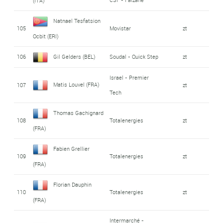
(ITA)
Natnael Tesfatsion
105
Movistar
zt
Ocbit (ERI)
106
Gil Gelders (BEL)
Soudal - Quick Step
zt
Israel - Premier
Matis Louvel (FRA)
107
zt
Tech
Thomas Gachignard
108
Totalenergies
zt
(FRA)
Fabien Grellier
109
Totalenergies
zt
(FRA)
Florian Dauphin
110
Totalenergies
zt
(FRA)
Intermarché -