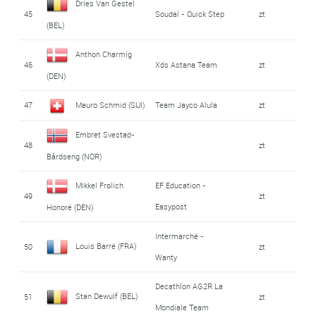
Dries Van Gestel
45
Soudal - Quick Step
zt
(BEL)
Anthon Charmig
46
Xds Astana Team
zt
(DEN)
47
Mauro Schmid (SUI)
Team Jayco Alula
zt
Embret Svestad-
48
zt
Bårdseng (NOR)
Mikkel Frølich
EF Education -
49
zt
Easypost
Honoré (DEN)
Intermarché -
Louis Barré (FRA)
50
zt
Wanty
Decathlon AG2R La
Stan Dewulf (BEL)
51
zt
Mondiale Team