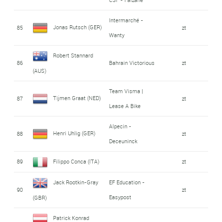
Intermarché -
Jonas Rutsch (GER)
85
zt
Wanty
Robert Stannard
86
Bahrain Victorious
zt
(AUS)
Team Visma |
Tijmen Graat (NED)
87
zt
Lease A Bike
Alpecin -
Henri Uhlig (GER)
88
zt
Deceuninck
89
Filippo Conca (ITA)
zt
Jack Rootkin-Gray
EF Education -
90
zt
Easypost
(GBR)
Patrick Konrad