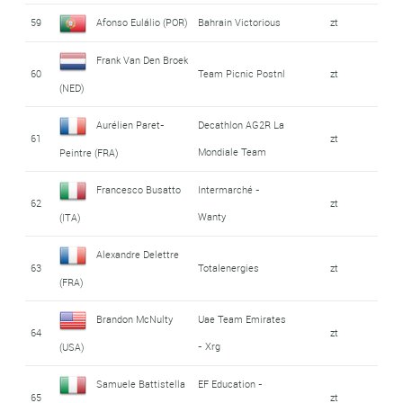
59
Afonso Eulálio (POR)
Bahrain Victorious
zt
Frank Van Den Broek
60
Team Picnic Postnl
zt
(NED)
Aurélien Paret-
Decathlon AG2R La
61
zt
Mondiale Team
Peintre (FRA)
Francesco Busatto
Intermarché -
62
zt
Wanty
(ITA)
Alexandre Delettre
63
Totalenergies
zt
(FRA)
Brandon McNulty
Uae Team Emirates
64
zt
- Xrg
(USA)
Samuele Battistella
EF Education -
65
zt