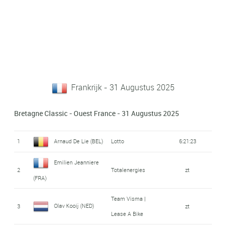
Frankrijk - 31 Augustus 2025
Bretagne Classic - Ouest France - 31 Augustus 2025
1
Arnaud De Lie (BEL)
Lotto
6:21:23
Emilien Jeanniere
2
Totalenergies
zt
(FRA)
Team Visma |
Olav Kooij (NED)
3
zt
Lease A Bike