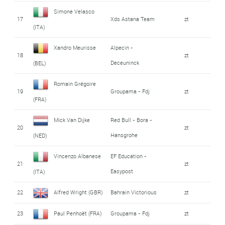
Simone Velasco
17
Xds Astana Team
zt
(ITA)
Xandro Meurisse
Alpecin -
18
zt
Deceuninck
(BEL)
Romain Grégoire
19
Groupama - Fdj
zt
(FRA)
Mick Van Dijke
Red Bull - Bora -
20
zt
Hansgrohe
(NED)
Vincenzo Albanese
EF Education -
21
zt
Easypost
(ITA)
22
Alfred Wright (GBR)
Bahrain Victorious
zt
23
Paul Penhoët (FRA)
Groupama - Fdj
zt