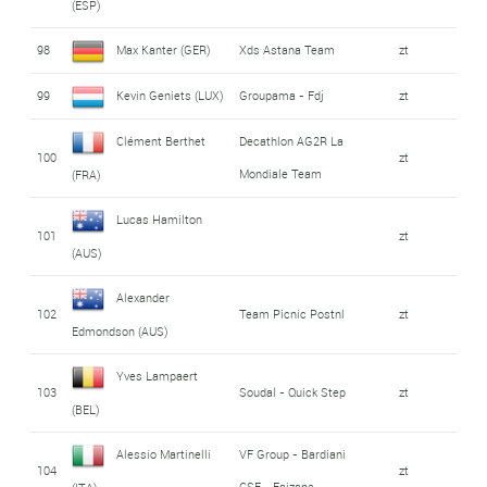
(ESP)
98
Max Kanter (GER)
Xds Astana Team
zt
99
Kevin Geniets (LUX)
Groupama - Fdj
zt
Clément Berthet
Decathlon AG2R La
100
zt
Mondiale Team
(FRA)
Lucas Hamilton
101
zt
(AUS)
Alexander
102
Team Picnic Postnl
zt
Edmondson (AUS)
Yves Lampaert
103
Soudal - Quick Step
zt
(BEL)
Alessio Martinelli
VF Group - Bardiani
104
zt
CSF - Faizane