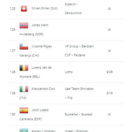
Alpecin -
Silvan Dillier (SUI)
125
zt
Deceuninck
Jonas Hem
126
zt
Hvideberg (NOR)
Vicente Rojas
VF Group - Bardiani
127
zt
CSF - Faizane
Naranjo (CHI)
Lorenz van de
128
Lotto
9:08
Wynkele (BEL)
Alessandro Covi
Uae Team Emirates
129
9:18
- Xrg
(ITA)
Jordi Lopez
130
Euskaltel - Euskadi
zt
Caravaca (ESP)
Alexey Lutsenko
Israel - Premier