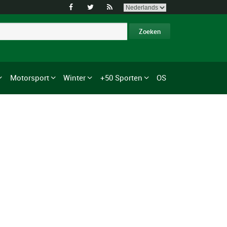



Motorsport
Winter
+50 Sporten
OS