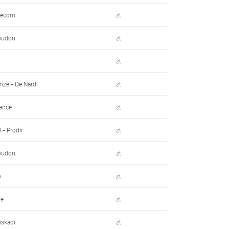
lécom
zt
Loudon
zt
zt
ze - De Nardi
zt
ance
zt
 - Prodir
zt
Loudon
zt
o
zt
le
zt
uskadi
zt