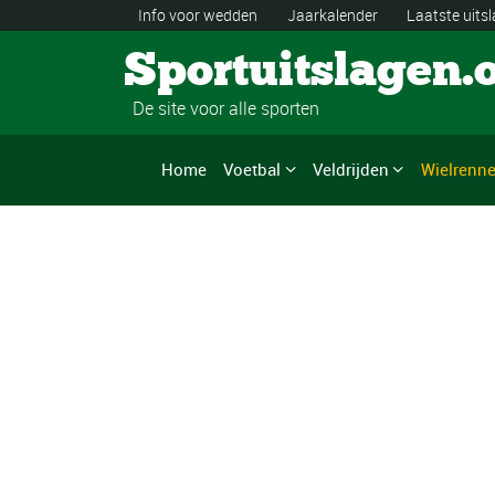
Info voor wedden
Jaarkalender
Laatste uits
Sportuitslagen.
De site voor alle sporten
Home
Voetbal
Veldrijden
Wielrenn