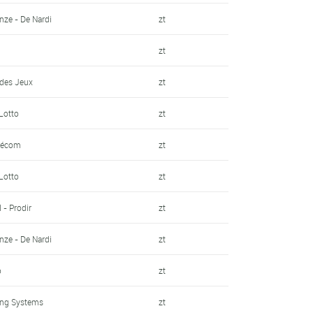
ze - De Nardi
zt
zt
 des Jeux
zt
Lotto
zt
lécom
zt
Lotto
zt
 - Prodir
zt
ze - De Nardi
zt
o
zt
ing Systems
zt