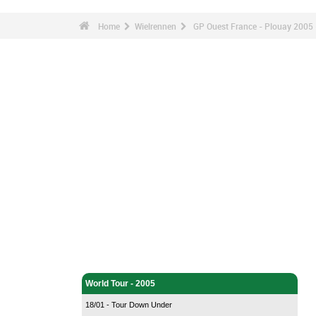
Home
Wielrennen
GP Ouest France - Plouay 2005 
Wielrennen - Home
World Tour - 2005
18/01 - Tour Down Under