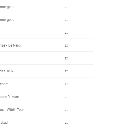
Innergetic
zt
Innergetic
zt
zt
ze - De Nardi
zt
zt
 des Jeux
zt
lécom
zt
apore Di Mare
zt
ros - Würth Team
zt
uskadi
zt