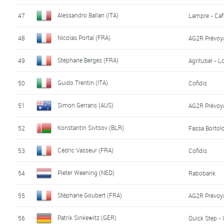
Alessandro Ballan (ITA)
47
Lampre - Caff
Nicolas Portal (FRA)
48
AG2R Prévoy
Stéphane Berges (FRA)
49
Agritubel - 
Guido Trentin (ITA)
50
Cofidis
Simon Gerrans (AUS)
51
AG2R Prévoy
Konstantin Sivtsov (BLR)
52
Fassa Bortol
Cédric Vasseur (FRA)
53
Cofidis
Pieter Weening (NED)
54
Rabobank
Stéphane Goubert (FRA)
55
AG2R Prévoy
Patrik Sinkewitz (GER)
56
Quick Step - 