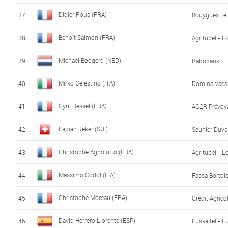
Didier Rous (FRA)
37
Bouygues Té
Benoît Salmon (FRA)
38
Agritubel - 
Michael Boogerd (NED)
39
Rabobank
Mirko Celestino (ITA)
40
Domina Vacan
Cyril Dessel (FRA)
41
AG2R Prévoy
Fabian Jeker (SUI)
42
Saunier Duval
Christophe Agnolutto (FRA)
43
Agritubel - 
Massimo Codol (ITA)
44
Fassa Bortol
Christophe Moreau (FRA)
45
Crédit Agrico
David Herrero Llorente (ESP)
46
Euskaltel - E