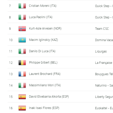
Cristian Moreni (ITA)
7
Quick Step - 
Luca Paolini (ITA)
8
Quick Step - 
Kurt-Asle Arvesen (NOR)
9
Team CSC
Maxim Iglinskiy (KAZ)
10
Domina Vacan
Danilo Di Luca (ITA)
11
Liquigas
Philippe Gilbert (BEL)
12
La Française
Laurent Brochard (FRA)
13
Bouygues Té
Massimiliano Mori (ITA)
14
Naturino - S
David Etxebarria Alkorta (ESP)
15
Liberty Segu
Inaki Isasi Flores (ESP)
16
Euskaltel - E