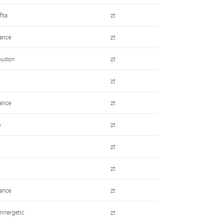
ita
zt
ance
zt
Loudon
zt
zt
ance
zt
o
zt
zt
zt
ance
zt
Innergetic
zt