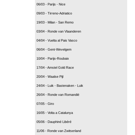
06/03 - Parijs - Nice
09/03 - Tirreno-Adriatico
19/03 - Milan - San Remo
03/04 - Ronde van Vlaanderen
04/04 - Vuelta al Pais Vasco
06/04 - Gent-Wevelgem
10/04 - Parijs-Roubaix
17/04 - Amstel Gold Race
20/04 - Waalse Pijl
24/04 - Luik - Bastenaken - Luik
26/04 - Ronde van Romandië
07/05 - Giro
16/05 - Volta a Catalunya
05/06 - Dauphiné Libéré
11/06 - Ronde van Zwitserland