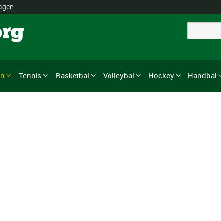
lagen
org
en
Tennis
Basketbal
Volleybal
Hockey
Handbal