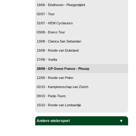
19/06 - Eindhoven - Ploegentijdrit
02/07 - Tour
31/07 - HEW Cyclassics
03/08 - Eneco Tour
13/08 - Clasica San Sebastian
15/08 - Ronde van Duitsland
27/08 - Vuelta
28/08 - GP Ouest France - Plouay
12/09 - Ronde van Polen
02/10 - Kampioenschap van Zürich
09/10 - Parijs-Tours
15/10 - Ronde van Lombardije
Andere wielersport
Baanwielrennen
BMX
Mountain Bike
Veldrijden