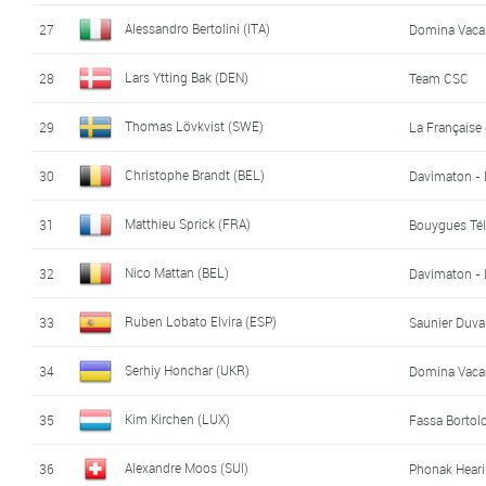
Alessandro Bertolini (ITA)
27
Domina Vacan
Lars Ytting Bak (DEN)
28
Team CSC
Thomas Lövkvist (SWE)
29
La Française
Christophe Brandt (BEL)
30
Davimaton - 
Matthieu Sprick (FRA)
31
Bouygues Té
Nico Mattan (BEL)
32
Davimaton - 
Ruben Lobato Elvira (ESP)
33
Saunier Duval
Serhiy Honchar (UKR)
34
Domina Vacan
Kim Kirchen (LUX)
35
Fassa Bortol
Alexandre Moos (SUI)
36
Phonak Hear