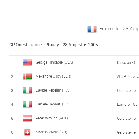
Frankrijk - 28 Au
GP Ouest France - Plouay - 28 Augustus 2005
George Hincapie (USA)
1
Discovery Ch
Alexandre Usov (BLR)
2
AG2R Prévoy
Davide Rebellin (ITA)
3
Gerolsteiner
Daniele Bennati (ITA)
4
Lampre - Caff
Peter Wrolich (AUT)
5
Gerolsteiner
Markus Zberg (SUI)
6
Gerolsteiner