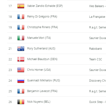
Xabier Zandio Echaide (ESP)
17
Illes Balears
Rémy Di Grégorio (FRA)
18
La Française
Christophe Rinero (FRA)
19
R.a.g.t. Sem
Manuele Mori (ITA)
20
Saunier Duval
Rory Sutherland (AUS)
21
Rabobank
Michael Blaudzun (DEN)
22
Team CSC
Chris Horner (USA)
23
Saunier Duval
Guennadi Mikhailov (RUS)
24
Discovery Ch
Benjamin Levecot (FRA)
25
R.a.g.t. Sem
Nick Nuyens (BEL)
26
Quick Step - 