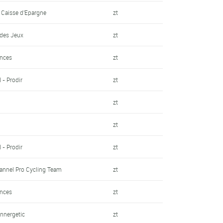
 - Caisse d'Epargne
zt
 des Jeux
zt
ences
zt
 - Prodir
zt
zt
zt
 - Prodir
zt
annel Pro Cycling Team
zt
ences
zt
Innergetic
zt