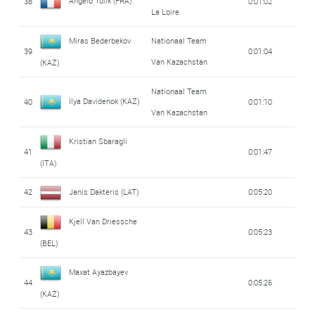
Angelo Tulik (FRA)
38
0:01:02
La Loire
Miras Bederbekov
Nationaal Team
39
0:01:04
Van Kazachstan
(KAZ)
Nationaal Team
Ilya Davidenok (KAZ)
40
0:01:10
Van Kazachstan
Kristian Sbaragli
41
0:01:47
(ITA)
42
Janis Dakteris (LAT)
0:05:20
Kjell Van Driessche
43
0:05:23
(BEL)
Maxat Ayazbayev
44
0:05:26
(KAZ)