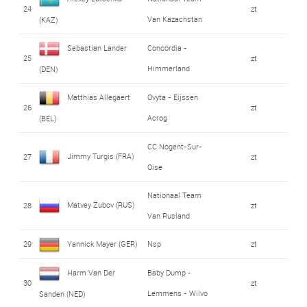
24
zt
Van Kazachstan
(KAZ)
Sebastian Lander
Concordia -
25
zt
Himmerland
(DEN)
Matthias Allegaert
Ovyta - Eijssen
26
zt
Acrog
(BEL)
CC Nogent-Sur-
Jimmy Turgis (FRA)
27
zt
Oise
Nationaal Team
Matvey Zubov (RUS)
28
zt
Van Rusland
29
Yannick Mayer (GER)
Nsp
zt
Harm Van Der
Baby Dump -
30
zt
Lemmens - Wilvo
Sanden (NED)