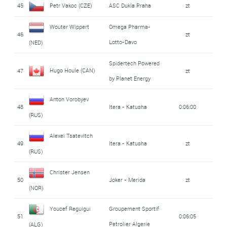
45
Petr Vakoc (CZE)
ASC Dukla Praha
zt
Wouter Wippert
Omega Pharma-
46
zt
Lotto-Davo
(NED)
Spidertech Powered
Hugo Houle (CAN)
47
zt
by Planet Energy
Anton Vorobyev
48
Itera - Katusha
0:06:00
(RUS)
Alexei Tsatevitch
49
Itera - Katusha
zt
(RUS)
Christer Jensen
50
Joker - Merida
zt
(NOR)
Youcef Reguigui
Groupement Sportif
51
0:06:05
Petrolier Algerie
(ALG)