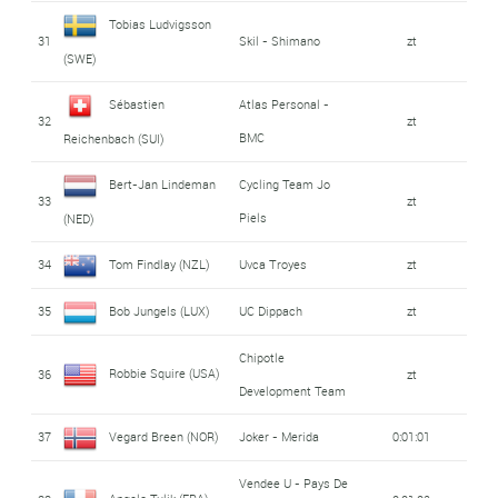
Tobias Ludvigsson
31
Skil - Shimano
zt
(SWE)
Sébastien
Atlas Personal -
32
zt
BMC
Reichenbach (SUI)
Bert-Jan Lindeman
Cycling Team Jo
33
zt
Piels
(NED)
34
Tom Findlay (NZL)
Uvca Troyes
zt
35
Bob Jungels (LUX)
UC Dippach
zt
Chipotle
Robbie Squire (USA)
36
zt
Development Team
37
Vegard Breen (NOR)
Joker - Merida
0:01:01
Vendee U - Pays De