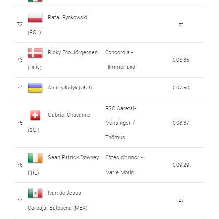
Rafal Rynkowski
72
zt
(POL)
Ricky Eno Jörgensen
Concordia -
73
0:06:36
Himmerland
(DEN)
74
Andriy Kulyk (UKR)
0:07:50
RSC Aaretal-
Gabriel Chavanne
75
Münsingen /
0:08:37
(SUI)
Thömus
Sean Patrick Downey
Côtes d'Armor -
76
0:09:29
Marie Morin
(IRL)
Ivan de Jesus
77
zt
Carbajal Balbuena (MEX)