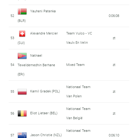
Yauheni Patenka
52
0:06:08
(BLR)
Alexandre Mercier
Team Vulco - VC
53
zt
Vaulx En Velin
(SUI)
Natnael
54
Mixed Team
zt
Teweldemedhin Berhane
(ERI)
Nationaal Team
Kamil Gradek (POL)
55
zt
Van Polen
Nationaal Team
Eliot Lietaer (BEL)
56
zt
Van België
Nationaal Team
Jason Christie (NZL)
57
0:06:10