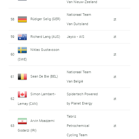
Van Nieuw-Zeeland
Nationaal Team
Rüdiger Selig (GER)
58
zt
Van Duitsland
59
Richard Lang (AUS)
Jayco - AIS
zt
Niklas Gustavsson
60
zt
(SWE)
Nationaal Team
Sean De Bie (BEL)
61
zt
Van België
Simon Lambert-
Spidertech Powered
62
zt
by Planet Energy
Lemay (CAN)
Tabriz
Arvin Moazzemi
63
Petrochemical
zt
Godarzi (IRI)
Cycling Team