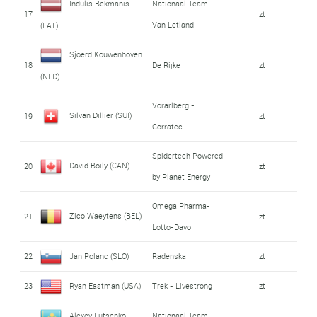
Indulis Bekmanis
Nationaal Team
17
zt
Van Letland
(LAT)
Sjoerd Kouwenhoven
18
De Rijke
zt
(NED)
Vorarlberg -
Silvan Dillier (SUI)
19
zt
Corratec
Spidertech Powered
David Boily (CAN)
20
zt
by Planet Energy
Omega Pharma-
Zico Waeytens (BEL)
21
zt
Lotto-Davo
22
Jan Polanc (SLO)
Radenska
zt
23
Ryan Eastman (USA)
Trek - Livestrong
zt
Alexey Lutsenko
Nationaal Team