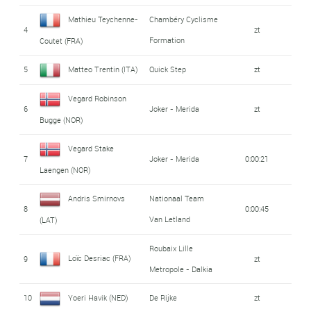
Mathieu Teychenne-
Chambéry Cyclisme
4
zt
Formation
Coutet (FRA)
5
Matteo Trentin (ITA)
Quick Step
zt
Vegard Robinson
6
Joker - Merida
zt
Bugge (NOR)
Vegard Stake
7
Joker - Merida
0:00:21
Laengen (NOR)
Andris Smirnovs
Nationaal Team
8
0:00:45
Van Letland
(LAT)
Roubaix Lille
Loïc Desriac (FRA)
9
zt
Metropole - Dalkia
10
Yoeri Havik (NED)
De Rijke
zt