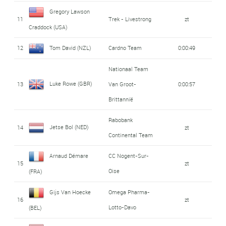
Gregory Lawson
11
Trek - Livestrong
zt
Craddock (USA)
12
Tom David (NZL)
Cardno Team
0:00:49
Nationaal Team
Luke Rowe (GBR)
13
Van Groot-
0:00:57
Brittannië
Rabobank
Jetse Bol (NED)
14
zt
Continental Team
Arnaud Démare
CC Nogent-Sur-
15
zt
Oise
(FRA)
Gijs Van Hoecke
Omega Pharma-
16
zt
Lotto-Davo
(BEL)