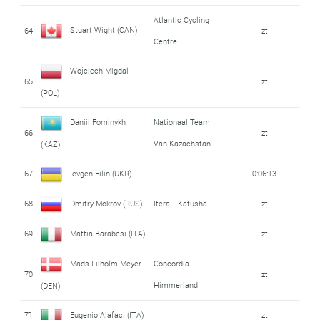
Atlantic Cycling
Stuart Wight (CAN)
64
zt
Centre
Wojciech Migdal
65
zt
(POL)
Daniil Fominykh
Nationaal Team
66
zt
Van Kazachstan
(KAZ)
67
Ievgen Filin (UKR)
0:06:13
68
Dmitry Mokrov (RUS)
Itera - Katusha
zt
69
Mattia Barabesi (ITA)
zt
Mads Lilholm Meyer
Concordia -
70
zt
Himmerland
(DEN)
71
Eugenio Alafaci (ITA)
zt