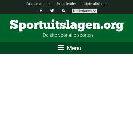
Info voor wedden
Jaarkalender
Laatste uitslagen



Sportuitslagen.org
De site voor alle sporten
Menu