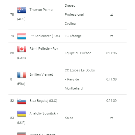
Drapac
Thomas Palmer
78
Professional
zt
(AUS)
Cycling
79
Pit Schlechter (LUX)
LC Tétange
zt
Rémi Pelletier-Roy
80
Equipe du Québec
0:11:36
(CAN)
CC Etupes Le Doubs
Emilien Viennet
81
- Pays de
0:11:38
(FRA)
Montbéliard
82
Blaz Bogataj (SLO)
0:11:39
Anatoliy Sosnitskiy
83
Kolss
zt
(UKR)
Michael Hümbert