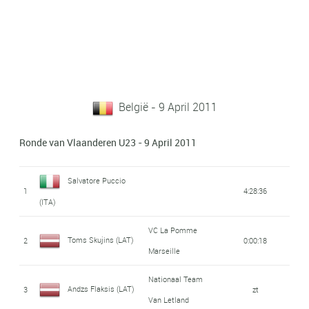
België - 9 April 2011
Ronde van Vlaanderen U23 - 9 April 2011
Salvatore Puccio
1
4:28:36
(ITA)
VC La Pomme
Toms Skujins (LAT)
2
0:00:18
Marseille
Nationaal Team
Andzs Flaksis (LAT)
3
zt
Van Letland