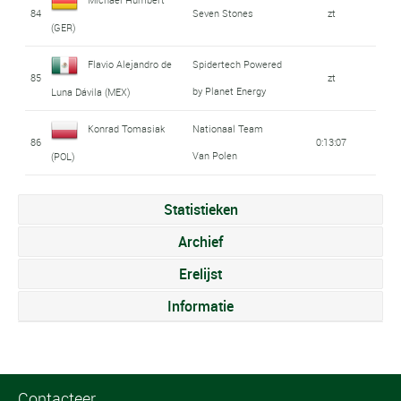
84
Seven Stones
zt
(GER)
Flavio Alejandro de
Spidertech Powered
85
zt
by Planet Energy
Luna Dávila (MEX)
Konrad Tomasiak
Nationaal Team
86
0:13:07
Van Polen
(POL)
Statistieken
Archief
Erelijst
Informatie
Contacteer