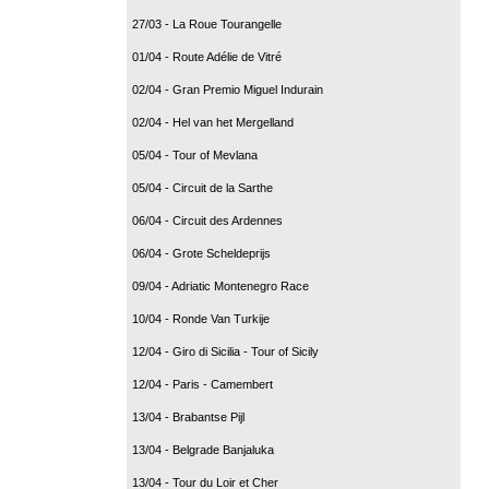
27/03 - La Roue Tourangelle
01/04 - Route Adélie de Vitré
02/04 - Gran Premio Miguel Indurain
02/04 - Hel van het Mergelland
05/04 - Tour of Mevlana
05/04 - Circuit de la Sarthe
06/04 - Circuit des Ardennes
06/04 - Grote Scheldeprijs
09/04 - Adriatic Montenegro Race
10/04 - Ronde Van Turkije
12/04 - Giro di Sicilia - Tour of Sicily
12/04 - Paris - Camembert
13/04 - Brabantse Pijl
13/04 - Belgrade Banjaluka
13/04 - Tour du Loir et Cher