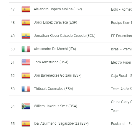
Alejandro Ropero Molina (ESP)
47
Eolo - Komet
Jordi Lopez Caravaca (ESP)
48
Equipo Kern
Jonathan Klever Caicedo Cepeda (ECU)
49
EF Education
Alessandro De Marchi (ITA)
50
Israel - Prem
Tom Armstrong (USA)
51
Electro Hiper
Jon Barrenetxea Golzarri (ESP)
52
Caja Rural -
Thibault Guernalec (FRA)
53
Team Arkéa 
China Glory 
Willem Jakobus Smit (RSA)
54
Team
Ibai Azurmendi Sagastibeltza (ESP)
55
Euskaltel - E