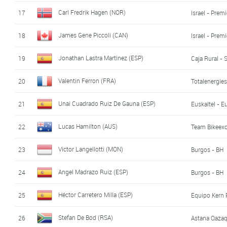
Carl Fredrik Hagen (NOR)
17
Israel - Prem
James Gene Piccoli (CAN)
18
Israel - Prem
Jonathan Lastra Martinez (ESP)
19
Caja Rural -
Valentin Ferron (FRA)
20
Totalenergie
Unai Cuadrado Ruiz De Gauna (ESP)
21
Euskaltel - E
Lucas Hamilton (AUS)
22
Team Bikeex
Victor Langellotti (MON)
23
Burgos - BH
Angel Madrazo Ruiz (ESP)
24
Burgos - BH
Héctor Carretero Milla (ESP)
25
Equipo Kern
Stefan De Bod (RSA)
26
Astana Qaza