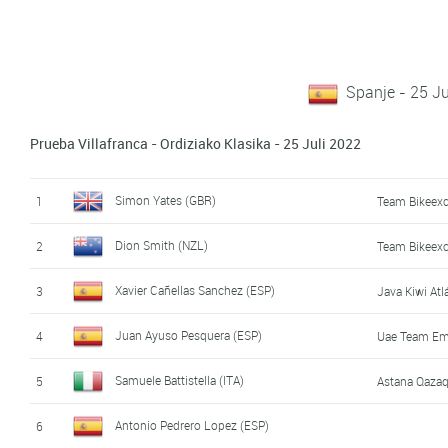
Spanje - 25 Ju
Prueba Villafranca - Ordiziako Klasika - 25 Juli 2022
Simon Yates (GBR)
1
Team Bikeex
Dion Smith (NZL)
2
Team Bikeex
Xavier Cañellas Sanchez (ESP)
3
Java Kiwi Atl
Juan Ayuso Pesquera (ESP)
4
Uae Team Em
Samuele Battistella (ITA)
5
Astana Qaza
Antonio Pedrero Lopez (ESP)
6