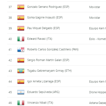
Gonzalo Serrano Rodriguez (ESP)
37
Movistar
Gorka Izagirre Insausti (ESP)
38
Movistar
Pau Miquel Delgado (ESP)
39
Equipo Kern
Edward Ravasi (ITA)
40
Eolo - Komet
Roberto Carlos González Castillero (PAN)
41
Sergio Roman Martín Galan (ESP)
42
Tsgabu Gebremaryam Grmay (ETH)
43
Igor Arrieta Lizarraga (ESP)
44
Equipo Kern
Eduardo Sepúlveda (ARG)
45
Drone Hopper
Vincenzo Nibali (ITA)
46
Astana Qaza