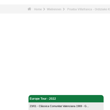
Home
Wielrennen
Prueba Villafranca - Ordiziako K
Wielrennen - Home
Europe Tour - 2022
23/01 - Clàssica Comunitat Valenciana 1969 - G...