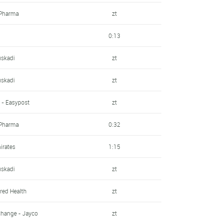
 Pharma
zt
0:13
uskadi
zt
uskadi
zt
 - Easypost
zt
 Pharma
0:32
irates
1:15
uskadi
zt
ed Health
zt
change - Jayco
zt