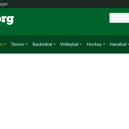
lagen
org
en
Tennis
Basketbal
Volleybal
Hockey
Handbal