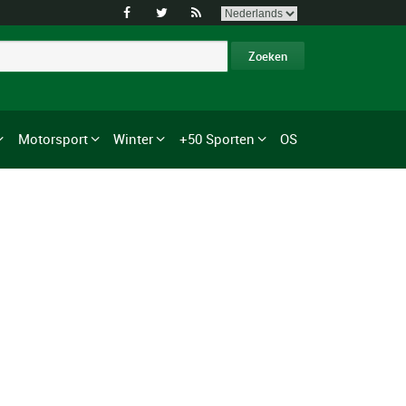



Motorsport
Winter
+50 Sporten
OS