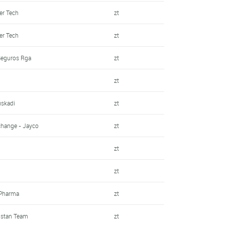
ier Tech
zt
ier Tech
zt
 Seguros Rga
zt
s
zt
uskadi
zt
change - Jayco
zt
zt
zt
 Pharma
zt
qstan Team
zt