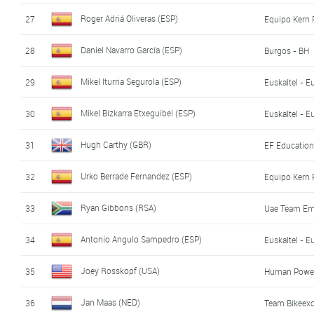
Roger Adriá Oliveras (ESP)
27
Equipo Kern
Daniel Navarro García (ESP)
28
Burgos - BH
Mikel Iturria Segurola (ESP)
29
Euskaltel - E
Mikel Bizkarra Etxeguibel (ESP)
30
Euskaltel - E
Hugh Carthy (GBR)
31
EF Education
Urko Berrade Fernandez (ESP)
32
Equipo Kern
Ryan Gibbons (RSA)
33
Uae Team Em
Antonio Angulo Sampedro (ESP)
34
Euskaltel - E
Joey Rosskopf (USA)
35
Human Power
Jan Maas (NED)
36
Team Bikeex