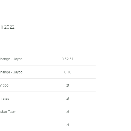
li 2022
change - Jayco
3:52:51
change - Jayco
0:10
ántico
zt
irates
zt
qstan Team
zt
zt