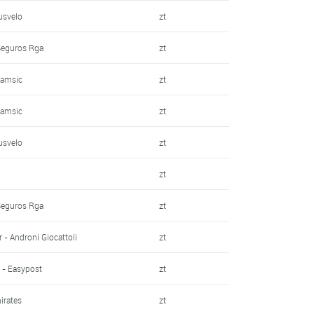
usvelo
zt
 Seguros Rga
zt
Samsic
zt
Samsic
zt
usvelo
zt
zt
 Seguros Rga
zt
 - Androni Giocattoli
zt
 - Easypost
zt
irates
zt