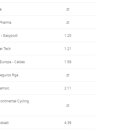
a
zt
 Pharma
zt
 - Easypost
1:20
ier Tech
1:21
 Europa - Caldas
1:59
 Seguros Rga
zt
Samsic
2:11
Continental Cycling
zt
uskadi
4:39