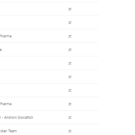
zt
zt
 Pharma
zt
a
zt
zt
zt
zt
 Pharma
zt
 - Androni Giocattoli
zt
qstan Team
zt