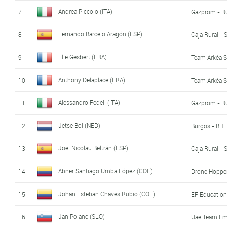
Andrea Piccolo (ITA)
7
Gazprom - R
Fernando Barcelo Aragón (ESP)
8
Caja Rural -
Elie Gesbert (FRA)
9
Team Arkéa 
Anthony Delaplace (FRA)
10
Team Arkéa 
Alessandro Fedeli (ITA)
11
Gazprom - R
Jetse Bol (NED)
12
Burgos - BH
Joel Nicolau Beltrán (ESP)
13
Caja Rural -
Abner Santiago Umba López (COL)
14
Drone Hopper
Johan Esteban Chaves Rubio (COL)
15
EF Education
Jan Polanc (SLO)
16
Uae Team Em