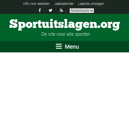
Info voor wedden
Jaarkalender
Laatste uitslagen



Sportuitslagen.org
De site voor alle sporten
Menu