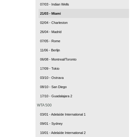
07/03 - Indian Wells
21/03 - Miami
02/04 - Charleston
26/04 - Madrid
07/05 - Rome
11/06 - Berlijn
06/08 - Montreal/Toronto
17/09 - Tokio
03/10 - Ostrava
08/10 - San Diego
17/10 - Guadalajara 2
WTA 500
03/01 - Adelaïde International 1
09/01 - Sydney
10/01 - Adelaïde International 2