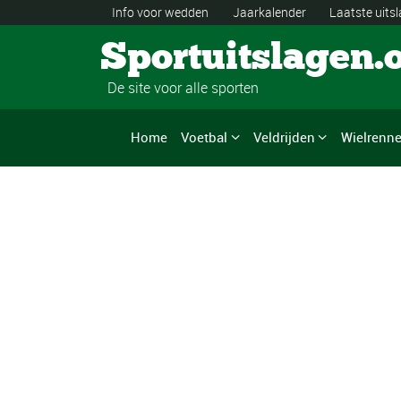
Info voor wedden
Jaarkalender
Laatste uits
Sportuitslagen.
De site voor alle sporten
Home
Voetbal
Veldrijden
Wielrenn