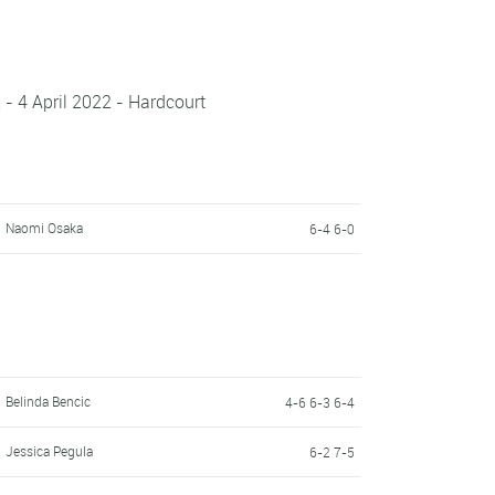
- 4 April 2022 - Hardcourt
Naomi Osaka
6-4 6-0
Belinda Bencic
4-6 6-3 6-4
Jessica Pegula
6-2 7-5