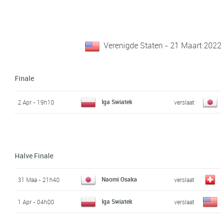
Verenigde Staten - 21 Maart 2022 
Finale
Iga Swiatek
2 Apr - 19h10
verslaat
Halve Finale
Naomi Osaka
31 Maa - 21h40
verslaat
Iga Swiatek
1 Apr - 04h00
verslaat