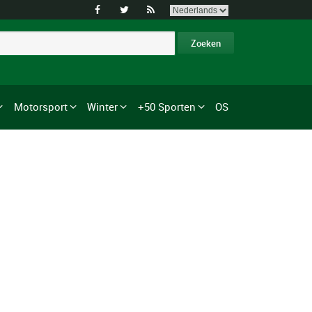



Motorsport
Winter
+50 Sporten
OS