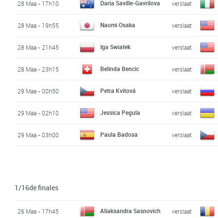
Daria Saville-Gavrilova
28 Maa - 17h10
verslaat
Naomi Osaka
28 Maa - 19h55
verslaat
Iga Swiatek
28 Maa - 21h45
verslaat
Belinda Bencic
28 Maa - 23h15
verslaat
Petra Kvitová
29 Maa - 00h50
verslaat
Jessica Pegula
29 Maa - 02h10
verslaat
Paula Badosa
29 Maa - 03h00
verslaat
1/16de finales
Aliaksandra Sasnovich
26 Maa - 17h45
verslaat