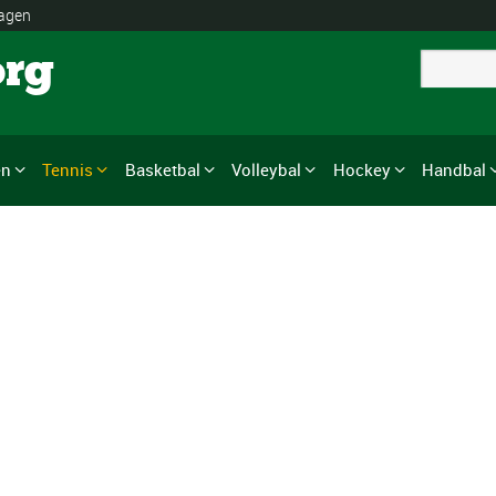
lagen
org
en
Tennis
Basketbal
Volleybal
Hockey
Handbal