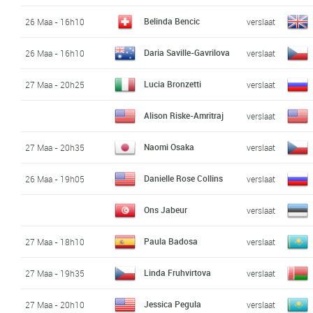
Belinda Bencic
26 Maa - 16h10
verslaat
Daria Saville-Gavrilova
26 Maa - 16h10
verslaat
Lucia Bronzetti
27 Maa - 20h25
verslaat
Alison Riske-Amritraj
verslaat
Naomi Osaka
27 Maa - 20h35
verslaat
Danielle Rose Collins
26 Maa - 19h05
verslaat
Ons Jabeur
verslaat
Paula Badosa
27 Maa - 18h10
verslaat
Linda Fruhvirtova
27 Maa - 19h35
verslaat
Jessica Pegula
27 Maa - 20h10
verslaat