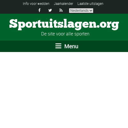
Info voor wedden
Jaarkalender
Laatste uitslagen



Sportuitslagen.org
De site voor alle sporten
Menu