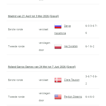
Madrid van 21 April tot 3 Mei 2026 (Gravel)
Darya
6-3 3-6 7-
Eerste ronde
verslaat
6
Kasatkina
verslagen
Iga Swiatek
Tweede ronde
6-1 6-2
door
Roland Garros Dames van 24 Mei tot 7 Juni 2026 (Gravel)
3-6 7-5 6-
Clara Tauson
Eerste ronde
verslaat
2
verslagen
Peyton Stearns
Tweede ronde
6-4 6-0
door