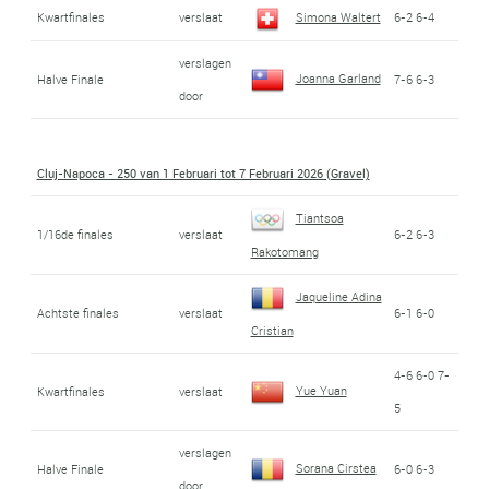
Kwartfinales
verslaat
Simona Waltert
6-2 6-4
verslagen
Joanna Garland
Halve Finale
7-6 6-3
door
Cluj-Napoca - 250 van 1 Februari tot 7 Februari 2026 (Gravel)
Tiantsoa
1/16de finales
verslaat
6-2 6-3
Rakotomang
Jaqueline Adina
Achtste finales
verslaat
6-1 6-0
Cristian
4-6 6-0 7-
Yue Yuan
Kwartfinales
verslaat
5
verslagen
Sorana Cirstea
Halve Finale
6-0 6-3
door