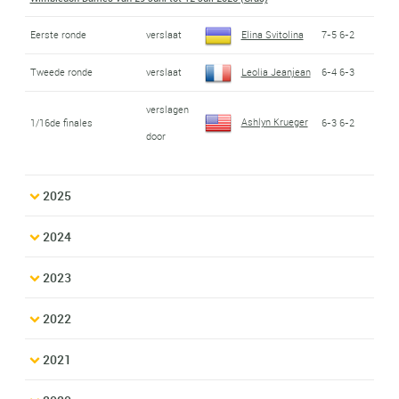
Eerste ronde
verslaat
Elina Svitolina
7-5 6-2
Tweede ronde
verslaat
Leolia Jeanjean
6-4 6-3
verslagen
Ashlyn Krueger
1/16de finales
6-3 6-2
door
2025
2024
2023
2022
2021