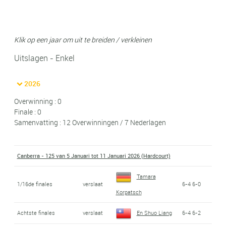
Klik op een jaar om uit te breiden / verkleinen
Uitslagen - Enkel
2026
Overwinning : 0
Finale : 0
Samenvatting : 12 Overwinningen / 7 Nederlagen
Canberra - 125 van 5 Januari tot 11 Januari 2026 (Hardcourt)
Tamara
1/16de finales
verslaat
6-4 6-0
Korpatsch
Achtste finales
verslaat
En Shuo Liang
6-4 6-2