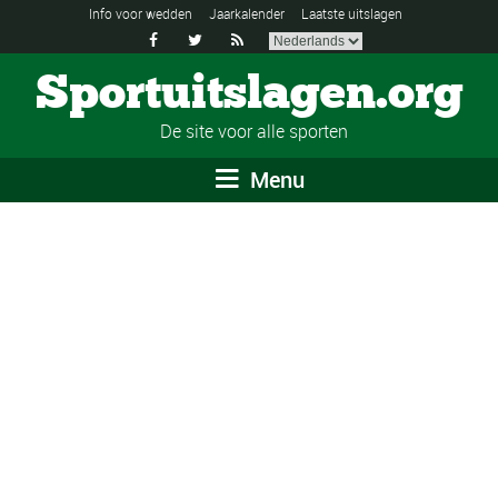
Info voor wedden
Jaarkalender
Laatste uitslagen



Sportuitslagen.org
De site voor alle sporten
Menu