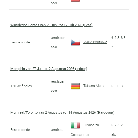
door
Wimbledon Dames van 29 Juni tot 12 Juli 2026 (Gras)
verslagen
6-1 3-6 6-
Marie Bouzkova
Eerste ronde
door
2
Memphis van 27 Juli tot 2 Augustus 2026 (Indoor)
verslagen
Tatjana Maria
1/16de finales
6-0 6-3
door
Montreal/Toronto van 2 Augustus tot 14 Augustus 2026 (Hardcourt)
Elisabetta
6-2 3-2
Eerste ronde
verslaat
ab.
Cocciaretto