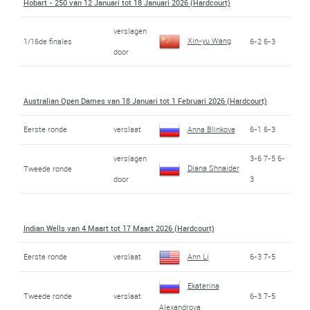
Hobart - 250 van 12 Januari tot 18 Januari 2026 (Hardcourt)
verslagen
Xin-yu Wang
1/16de finales
6-2 6-3
door
Australian Open Dames van 18 Januari tot 1 Februari 2026 (Hardcourt)
Eerste ronde
verslaat
Anna Blinkova
6-1 6-3
verslagen
3-6 7-5 6-
Diana Shnaider
Tweede ronde
door
3
Indian Wells van 4 Maart tot 17 Maart 2026 (Hardcourt)
Eerste ronde
verslaat
Ann Li
6-3 7-5
Ekaterina
Tweede ronde
verslaat
6-3 7-5
Alexandrova