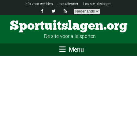
Info voor wedden
Jaarkalender
Laatste uitslagen



Sportuitslagen.org
De site voor alle sporten
Menu