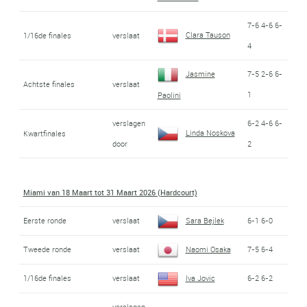
7-6 4-6 6-
Clara Tauson
1/16de finales
verslaat
4
Jasmine
7-5 2-6 6-
Achtste finales
verslaat
1
Paolini
verslagen
6-2 4-6 6-
Linda Noskova
Kwartfinales
door
2
Miami van 18 Maart tot 31 Maart 2026 (Hardcourt)
Eerste ronde
verslaat
Sara Bejlek
6-1 6-0
Tweede ronde
verslaat
Naomi Osaka
7-5 6-4
1/16de finales
verslaat
Iva Jovic
6-2 6-2
verslagen