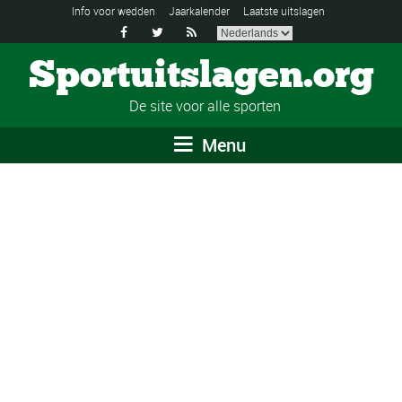
Info voor wedden
Jaarkalender
Laatste uitslagen



Sportuitslagen.org
De site voor alle sporten
Menu